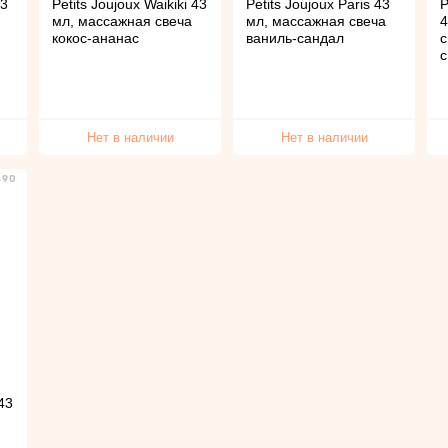
43
Petits Joujoux Waikiki 43
Petits Joujoux Paris 43
P
мл, массажная свеча
мл, массажная свеча
4
кокос-ананас
ваниль-сандал
с
Нет в наличии
Нет в наличии
490
 43