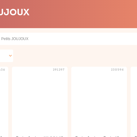
OUJOUX
Petits JOUJOUX
636
291297
230594