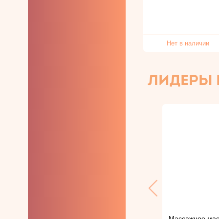
Для анального
секса и утолщённые
Особой формы
Женские
Нет в наличии
презервативы
ЛИДЕРЫ
Массажное масл