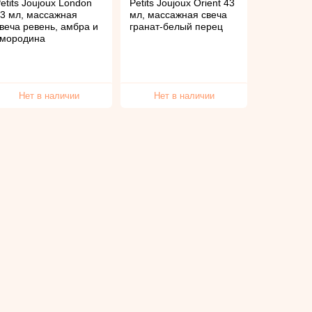
etits Joujoux London
Petits Joujoux Orient 43
3 мл, массажная
мл, массажная свеча
веча ревень, амбра и
гранат-белый перец
смородина
Нет в наличии
Нет в наличии