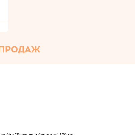
 ПРОДАЖ
о être "Лаванда и бергамот" 100 мл