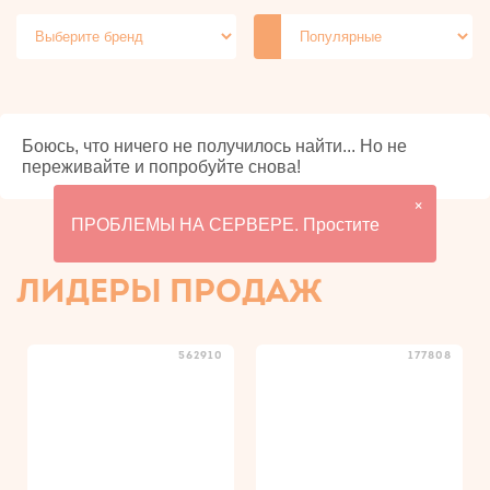
Релаксанты для анального
Феромоны для мужчин
секса
Феромоны для женщин
Жидкие вибраторы
Для ванны
Боюсь, что ничего не получилось найти... Но не
переживайте и попробуйте снова!
×
ПРОБЛЕМЫ НА СЕРВЕРЕ. Простите
ЛИДЕРЫ ПРОДАЖ
562910
177808