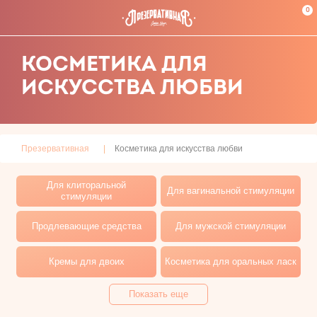
0
КОСМЕТИКА ДЛЯ
ИСКУССТВА ЛЮБВИ
Презервативная
Косметика для искусства любви
Для клиторальной
Для вагинальной стимуляции
стимуляции
Продлевающие средства
Для мужской стимуляции
Кремы для двоих
Косметика для оральных ласк
Показать еще
Массажные свечи
Массажные масла