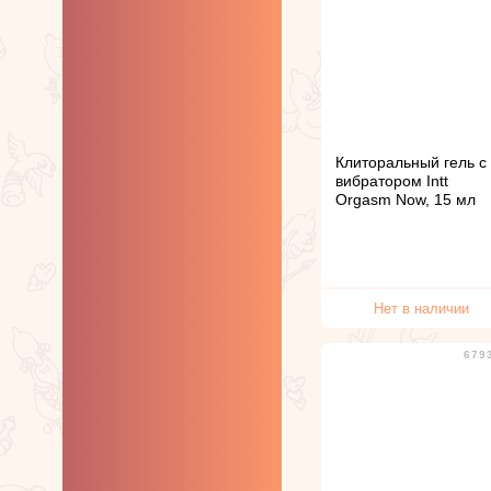
Для анального
секса и утолщённые
Особой формы
Женские
презервативы
Клиторальный гель с
вибратором Intt
Orgasm Now, 15 мл
Нет в наличии
679