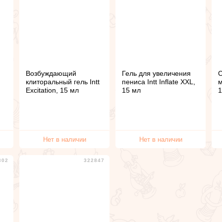
Возбуждающий
Гель для увеличения
С
клиторальный гель Intt
пениса Intt Inflate XXL,
м
Excitation, 15 мл
15 мл
1
Нет в наличии
Нет в наличии
302
322847