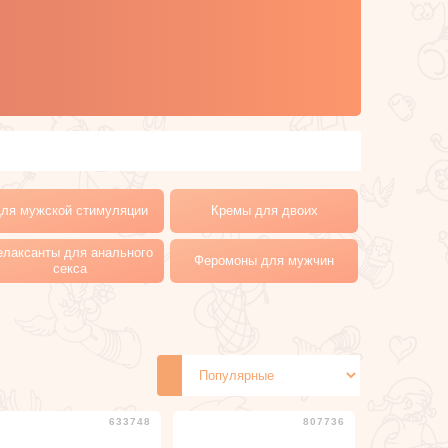
ля мужской стимуляции
Кремы для двоих
елаксанты для анального
Феромоны для мужчин
секса
633748
807736