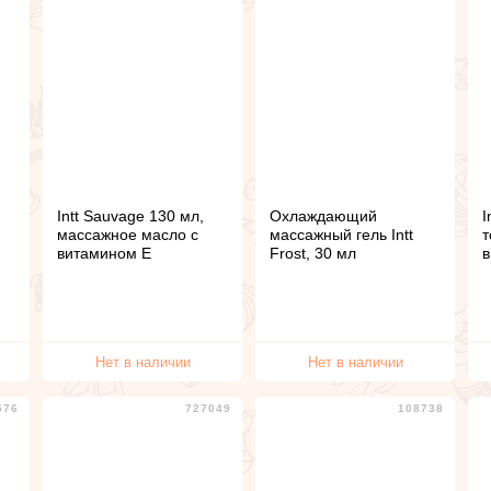
Intt Sauvage 130 мл,
Охлаждающий
I
массажное масло с
массажный гель Intt
т
витамином Е
Frost, 30 мл
в
Нет в наличии
Нет в наличии
576
727049
108738