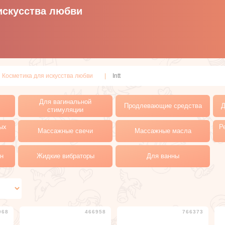
искусства любви
Косметика для искусства любви
Intt
Для вагинальной
Продлевающие средства
Д
стимуляции
ых
Р
Массажные свечи
Массажные масла
н
Жидкие вибраторы
Для ванны
068
466958
766373