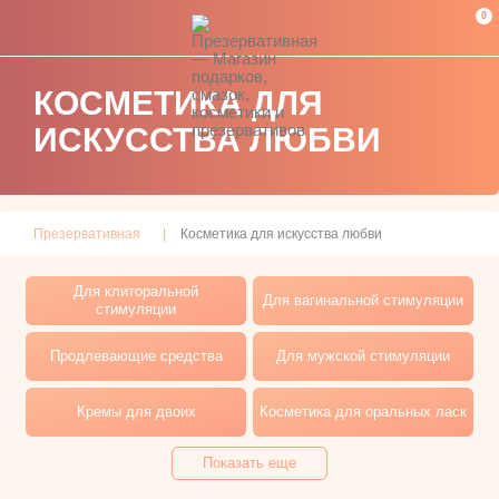
0
КОСМЕТИКА ДЛЯ
ИСКУССТВА ЛЮБВИ
Презервативная
Косметика для искусства любви
Для клиторальной
Для вагинальной стимуляции
стимуляции
Продлевающие средства
Для мужской стимуляции
Кремы для двоих
Косметика для оральных ласк
Показать еще
Массажные свечи
Массажные масла