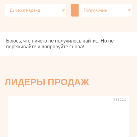
Релаксанты для анального
Феромоны для мужчин
секса
Феромоны для женщин
Жидкие вибраторы
Для ванны
Боюсь, что ничего не получилось найти... Но не
переживайте и попробуйте снова!
ЛИДЕРЫ ПРОДАЖ
589221