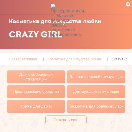
0
Косметика для искусства любви
CRAZY GIRL
Презервативная
Косметика для искусства любви
Crazy Girl
Для клиторальной
Для вагинальной стимуляции
стимуляции
Продлевающие средства
Для мужской стимуляции
Кремы для двоих
Косметика для оральных ласк
Показать еще
Массажные свечи
Массажные масла