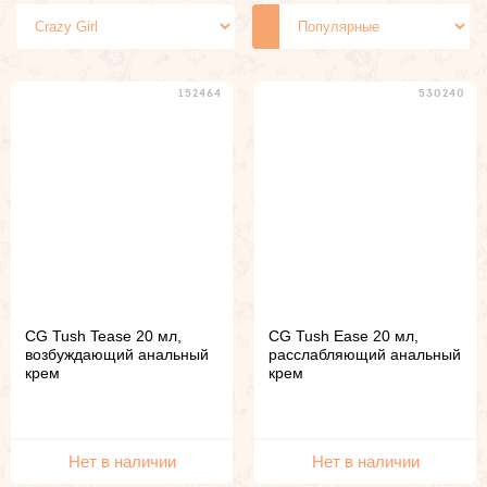
Релаксанты для анального
Феромоны для мужчин
секса
Феромоны для женщин
Жидкие вибраторы
152464
530240
Для ванны
CG Tush Tease 20 мл,
CG Tush Ease 20 мл,
возбуждающий анальный
расслабляющий анальный
крем
крем
Нет в наличии
Нет в наличии