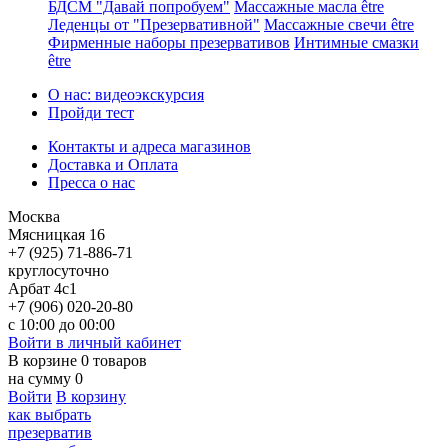
БДСМ "Давай попробуем"
Массажные масла être
Леденцы от "Презервативной"
Массажные свечи être
Фирменные наборы презервативов
Интимные смазки
être
О нас: видеоэкскурсия
Пройди тест
Контакты и адреса магазинов
Доставка и Оплата
Пресса о нас
Москва
Мясницкая 16
+7 (925) 71-886-71
круглосуточно
Арбат 4с1
+7 (906) 020-20-80
с 10:00 до 00:00
Войти в личный кабинет
В корзине
0
товаров
на сумму
0
Войти
В корзину
как выбрать
презерватив