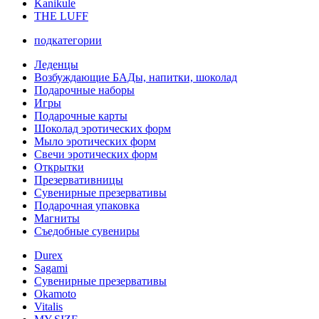
Kanikule
THE LUFF
подкатегории
Леденцы
Возбуждающие БАДы, напитки, шоколад
Подарочные наборы
Игры
Подарочные карты
Шоколад эротических форм
Мыло эротических форм
Свечи эротических форм
Открытки
Презервативницы
Сувенирные презервативы
Подарочная упаковка
Магниты
Съедобные сувениры
Durex
Sagami
Сувенирные презервативы
Okamoto
Vitalis