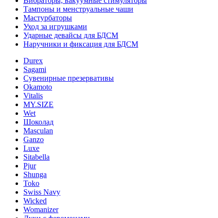
Вибраторы, вакуумные стимуляторы
Тампоны и менструальные чаши
Мастурбаторы
Уход за игрушками
Ударные девайсы для БДСМ
Наручники и фиксация для БДСМ
Durex
Sagami
Сувенирные презервативы
Okamoto
Vitalis
MY.SIZE
Wet
Шоколад
Masculan
Ganzo
Luxe
Sitabella
Pjur
Shunga
Toko
Swiss Navy
Wicked
Womanizer