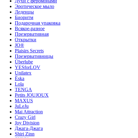
Духи с феромонами
Эротическое мыло
Леденцы
Биоритм
Подарочная упаковка
Всякое-разное
Презервативная
Открытки
JO®
Plaisirs Secrets
Презервативницы
Überlube
YESforLOV
Unilatex
Ёska
Lola
TENGA
Petits JOUJOUX
MAXUS
JuLeJu
Mai Attraction
Crazy Girl
Joy Division
Джага-Джага
Shiri Zinn