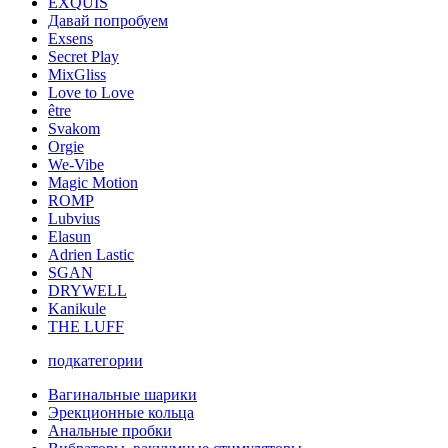
EXQUIS
Давай попробуем
Exsens
Secret Play
MixGliss
Love to Love
être
Svakom
Orgie
We-Vibe
Magic Motion
ROMP
Lubvius
Elasun
Adrien Lastic
SGAN
DRYWELL
Kanikule
THE LUFF
подкатегории
Вагинальные шарики
Эрекционные кольца
Анальные пробки