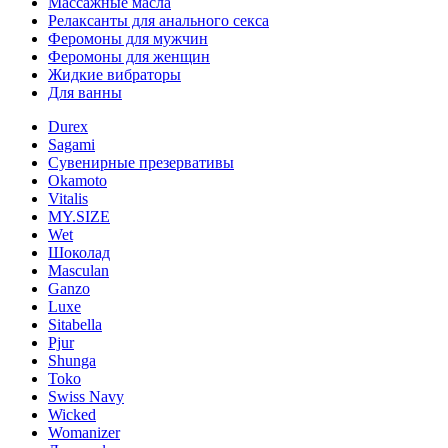
Массажные масла
Релаксанты для анального секса
Феромоны для мужчин
Феромоны для женщин
Жидкие вибраторы
Для ванны
Durex
Sagami
Сувенирные презервативы
Okamoto
Vitalis
MY.SIZE
Wet
Шоколад
Masculan
Ganzo
Luxe
Sitabella
Pjur
Shunga
Toko
Swiss Navy
Wicked
Womanizer