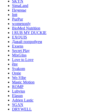
SKYN
SimaLand
Печенье
Intt
PurPur
womenonly
BioMed Nutrition
I RUB MY DUCKIE
EXQUIS
Давай попробуем
Exsens
Secret Play
MixGliss
Love to Love
être
Svakom
Orgie
We-Vibe
Magic Motion
ROMP
Lubvius
Elasun
Adrien Lastic
SGAN
DRYWELL