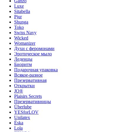
Ganzo
Luxe
Sitabella
Pjur
Shunga
Toko
Swiss Navy
Wicked
Womanizer
Духи с феромонами
Эротическое мыло
Леденцы
Биоритм
Подарочная упаковка
Всякое-разное
Презервативная
Открытки
JO®
Plaisirs Secrets
Презервативницы
Überlube
YESforLOV
Unilatex
Ёska
Lola