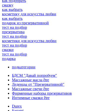
как подобрать
смазку
как выбрать
косметику для искусства любви
как выбрать
подарок из презервативной
тест на подбор
презерватива
тест на подбор
косметики для искусства любви
тест на подбор
смазки
тест на подбор
подарка
подкатегории
БДСМ "Давай попробуем"
Массажные масла être
Леденцы от "Презервативной"
Массажные свечи être
Фирменные наборы презервативов
Интимные смазки être
Durex
Sagami