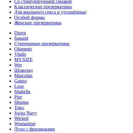
Со стимулирующей смазкой
Классические презервативы
Для анального секса и утолщённые
Особой формы
Женские презервативы
Durex
Sagami
Сувенирные презервативы
Okamoto
Vitalis
MY.SIZE
Wet
Шоколад
Masculan
Ganzo
Luxe
Sitabella
Pjur
Shunga
Toko
Swiss Navy
Wicked
Womanizer
Духи с феромонами