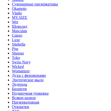
Сувенирные презервативы
Okamoto
Vitalis
MY.SIZE
Wet
Шоколад
Masculan
Ganzo
Luxe
Sitabella
Pjur
Shunga
Toko
Swiss Navy
Wicked
Womanizer
Духи с феромонами
Эротическое мыло
Леденцы
Биоритм
Подарочная упаковка
Всякое-разное
Презервативная
Открытки