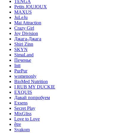
TENGA
Petits JOUJOUX
MAXUS
JuLeJu
Mai Attraction
Crazy Girl
Joy Division
Джага-Джага
Shiri Zinn
SKYN
SimaLand
Печенье
Intt
PurPur
womenonly
BioMed Nutrition
I RUB MY DUCKIE
EXQUIS
Давай попробуем
Exsens
Secret Play
MixGliss
Love to Love
être
Svakom