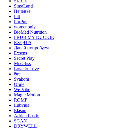
SKYN
SimaLand
Печенье
Intt
PurPur
womenonly
BioMed Nutrition
I RUB MY DUCKIE
EXQUIS
Давай попробуем
Exsens
Secret Play
MixGliss
Love to Love
être
Svakom
Orgie
We-Vibe
Magic Motion
ROMP
Lubvius
Elasun
Adrien Lastic
SGAN
DRYWELL