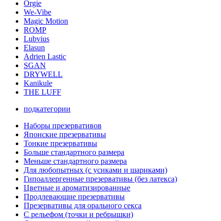
Orgie
We-Vibe
Magic Motion
ROMP
Lubvius
Elasun
Adrien Lastic
SGAN
DRYWELL
Kanikule
THE LUFF
подкатегории
Наборы презервативов
Японские презервативы
Тонкие презервативы
Больше стандартного размера
Меньше стандартного размера
Для любопытных (с усиками и шариками)
Гипоаллергенные презервативы (без латекса)
Цветные и ароматизированные
Продлевающие презервативы
Презервативы для орального секса
С рельефом (точки и ребрышки)