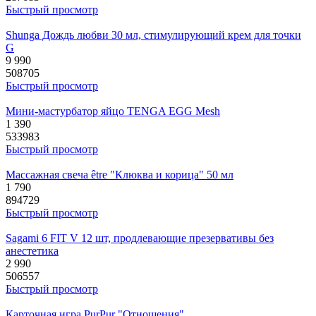
Быстрый просмотр
Shunga Дождь любви 30 мл, стимулирующий крем для точки
G
9 990
508705
Быстрый просмотр
Мини-мастурбатор яйцо TENGA EGG Mesh
1 390
533983
Быстрый просмотр
Массажная свеча être "Клюква и корица" 50 мл
1 790
894729
Быстрый просмотр
Sagami 6 FIT V 12 шт, продлевающие презервативы без
анестетика
2 990
506557
Быстрый просмотр
Карточная игра PurPur "Отношения"