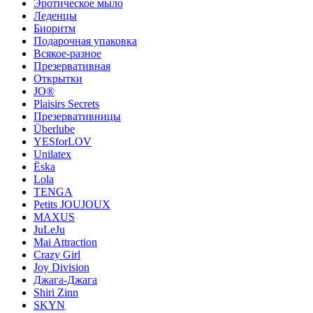
Эротическое мыло
Леденцы
Биоритм
Подарочная упаковка
Всякое-разное
Презервативная
Открытки
JO®
Plaisirs Secrets
Презервативницы
Überlube
YESforLOV
Unilatex
Ёska
Lola
TENGA
Petits JOUJOUX
MAXUS
JuLeJu
Mai Attraction
Crazy Girl
Joy Division
Джага-Джага
Shiri Zinn
SKYN