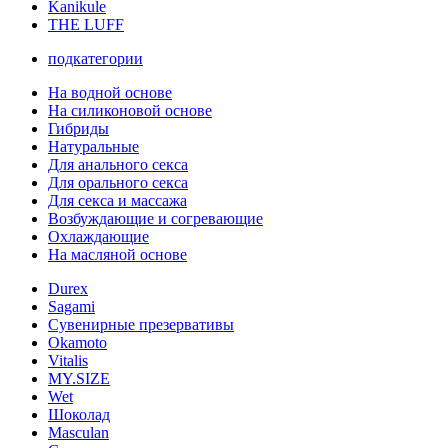
Kanikule
THE LUFF
подкатегории
На водной основе
На силиконовой основе
Гибриды
Натуральные
Для анального секса
Для орального секса
Для секса и массажа
Возбуждающие и согревающие
Охлаждающие
На масляной основе
Durex
Sagami
Сувенирные презервативы
Okamoto
Vitalis
MY.SIZE
Wet
Шоколад
Masculan