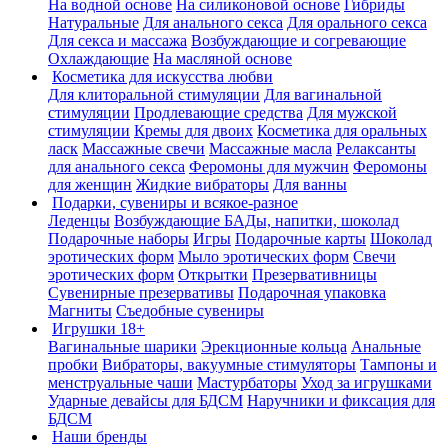
На водной основе
На силиконовой основе
Гибриды
Натуральные
Для анального секса
Для орального секса
Для секса и массажа
Возбуждающие и согревающие
Охлаждающие
На масляной основе
Косметика для искусства любви
Для клиторальной стимуляции
Для вагинальной
стимуляции
Продлевающие средства
Для мужской
стимуляции
Кремы для двоих
Косметика для оральных
ласк
Массажные свечи
Массажные масла
Релаксанты
для анального секса
Феромоны для мужчин
Феромоны
для женщин
Жидкие вибраторы
Для ванны
Подарки, сувениры и всякое-разное
Леденцы
Возбуждающие БАДы, напитки, шоколад
Подарочные наборы
Игры
Подарочные карты
Шоколад
эротических форм
Мыло эротических форм
Свечи
эротических форм
Открытки
Презервативницы
Сувенирные презервативы
Подарочная упаковка
Магниты
Съедобные сувениры
Игрушки 18+
Вагинальные шарики
Эрекционные кольца
Анальные
пробки
Вибраторы, вакуумные стимуляторы
Тампоны и
менструальные чаши
Мастурбаторы
Уход за игрушками
Ударные девайсы для БДСМ
Наручники и фиксация для
БДСМ
Наши бренды