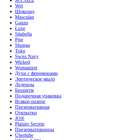
MY.SIZE
Wet
Шоколад
Masculan
Ganzo
Luxe
Sitabella
Pjur
Shunga
Toko
Swiss Navy
Wicked
Womanizer
Духи с феромонами
Эротическое мыло
Леденцы
Биоритм
Подарочная упаковка
Всякое-разное
Презервативная
Открытки
JO®
Plaisirs Secrets
Презервативницы
Überlube