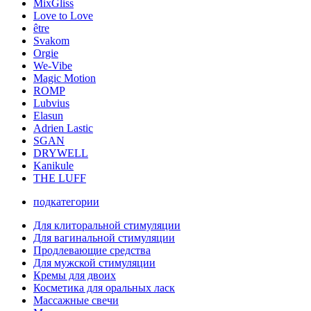
MixGliss
Love to Love
être
Svakom
Orgie
We-Vibe
Magic Motion
ROMP
Lubvius
Elasun
Adrien Lastic
SGAN
DRYWELL
Kanikule
THE LUFF
подкатегории
Для клиторальной стимуляции
Для вагинальной стимуляции
Продлевающие средства
Для мужской стимуляции
Кремы для двоих
Косметика для оральных ласк
Массажные свечи