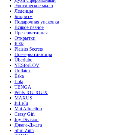
Духи с феромонами
Эротическое мыло
Леденцы
Биоритм
Подарочная упаковка
Всякое-разное
Презервативная
Открытки
JO®
Plaisirs Secrets
Презервативницы
Überlube
YESforLOV
Unilatex
Ёska
Lola
TENGA
Petits JOUJOUX
MAXUS
JuLeJu
Mai Attraction
Crazy Girl
Joy Division
Джага-Джага
Shiri Zinn