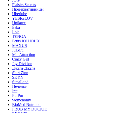
JO®
Plaisirs Secrets
Презервативницы
Überlube
YESforLOV
Unilatex
Ёska
Lola
TENGA
Petits JOUJOUX
MAXUS
JuLeJu
Mai Attraction
Crazy Girl
Joy Division
Джага-Джага
Shiri Zinn
SKYN
SimaLand
Печенье
Intt
PurPur
womenonly
BioMed Nutrition
I RUB MY DUCKIE