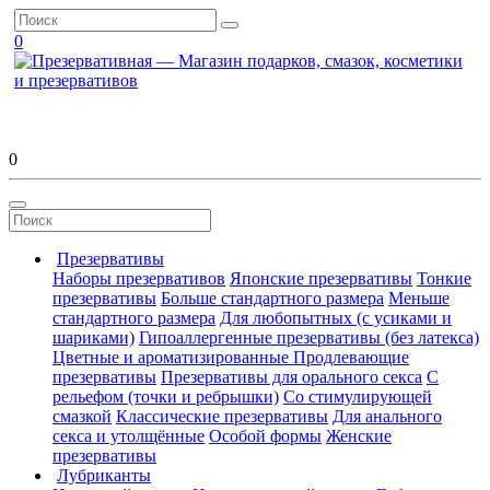
0
0
Презервативы
Наборы презервативов
Японские презервативы
Тонкие
презервативы
Больше стандартного размера
Меньше
стандартного размера
Для любопытных (с усиками и
шариками)
Гипоаллергенные презервативы (без латекса)
Цветные и ароматизированные
Продлевающие
презервативы
Презервативы для орального секса
С
рельефом (точки и ребрышки)
Со стимулирующей
смазкой
Классические презервативы
Для анального
секса и утолщённые
Особой формы
Женские
презервативы
Лубриканты