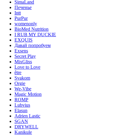
SimaLand
Печенье
Intt
PurPur
womenonly
BioMed Nutrition
I RUB MY DUCKIE
EXQUIS
Давай попробуем
Exsens
Secret Play
MixGliss
Love to Love
être
Svakom
Orgie
We-Vibe
Magic Motion
ROMP
Lubvius
Elasun
Adrien Lastic
SGAN
DRYWELL
Kanikule