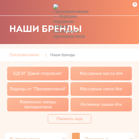
0
НАШИ БРЕНДЫ
Презервативная
Наши бренды
БДСМ "Давай попробуем"
Массажные масла être
Леденцы от "Презервативной"
Массажные свечи être
Фирменные наборы
Интимные смазки être
презервативов
Показать еще