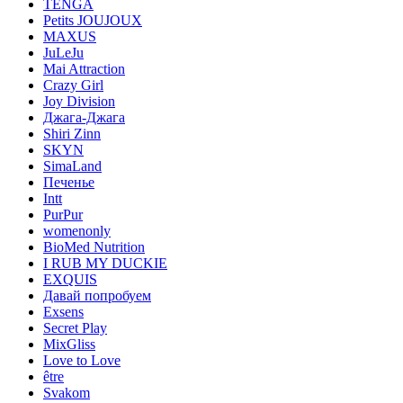
TENGA
Petits JOUJOUX
MAXUS
JuLeJu
Mai Attraction
Crazy Girl
Joy Division
Джага-Джага
Shiri Zinn
SKYN
SimaLand
Печенье
Intt
PurPur
womenonly
BioMed Nutrition
I RUB MY DUCKIE
EXQUIS
Давай попробуем
Exsens
Secret Play
MixGliss
Love to Love
être
Svakom