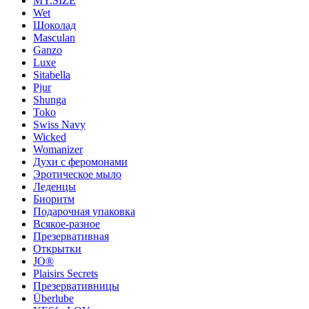
MY.SIZE
Wet
Шоколад
Masculan
Ganzo
Luxe
Sitabella
Pjur
Shunga
Toko
Swiss Navy
Wicked
Womanizer
Духи с феромонами
Эротическое мыло
Леденцы
Биоритм
Подарочная упаковка
Всякое-разное
Презервативная
Открытки
JO®
Plaisirs Secrets
Презервативницы
Überlube