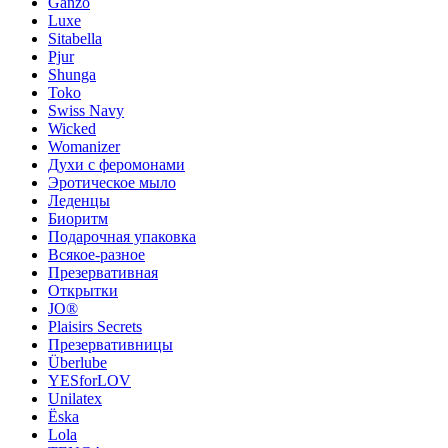
Ganzo
Luxe
Sitabella
Pjur
Shunga
Toko
Swiss Navy
Wicked
Womanizer
Духи с феромонами
Эротическое мыло
Леденцы
Биоритм
Подарочная упаковка
Всякое-разное
Презервативная
Открытки
JO®
Plaisirs Secrets
Презервативницы
Überlube
YESforLOV
Unilatex
Ёska
Lola