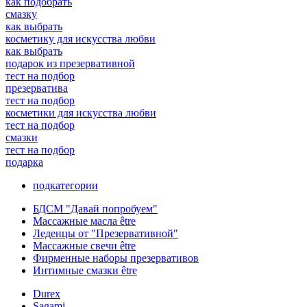
как подобрать
смазку
как выбрать
косметику для искусства любви
как выбрать
подарок из презервативной
тест на подбор
презерватива
тест на подбор
косметики для искусства любви
тест на подбор
смазки
тест на подбор
подарка
подкатегории
БДСМ "Давай попробуем"
Массажные масла être
Леденцы от "Презервативной"
Массажные свечи être
Фирменные наборы презервативов
Интимные смазки être
Durex
Sagami