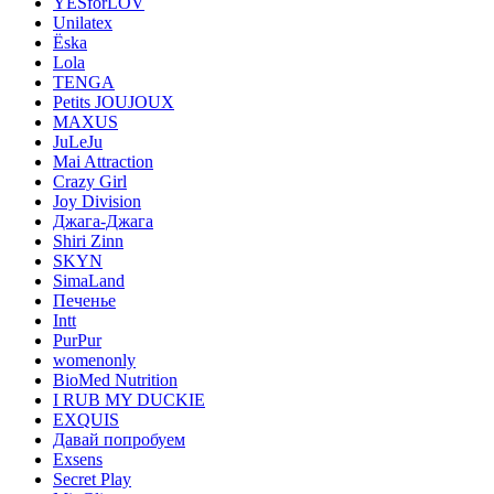
YESforLOV
Unilatex
Ёska
Lola
TENGA
Petits JOUJOUX
MAXUS
JuLeJu
Mai Attraction
Crazy Girl
Joy Division
Джага-Джага
Shiri Zinn
SKYN
SimaLand
Печенье
Intt
PurPur
womenonly
BioMed Nutrition
I RUB MY DUCKIE
EXQUIS
Давай попробуем
Exsens
Secret Play