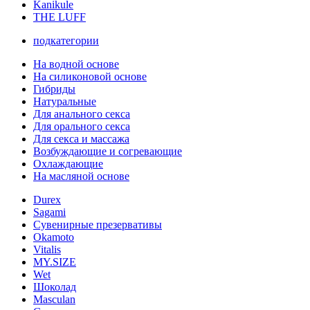
Kanikule
THE LUFF
подкатегории
На водной основе
На силиконовой основе
Гибриды
Натуральные
Для анального секса
Для орального секса
Для секса и массажа
Возбуждающие и согревающие
Охлаждающие
На масляной основе
Durex
Sagami
Сувенирные презервативы
Okamoto
Vitalis
MY.SIZE
Wet
Шоколад
Masculan