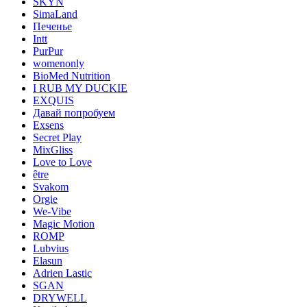
SKYN
SimaLand
Печенье
Intt
PurPur
womenonly
BioMed Nutrition
I RUB MY DUCKIE
EXQUIS
Давай попробуем
Exsens
Secret Play
MixGliss
Love to Love
être
Svakom
Orgie
We-Vibe
Magic Motion
ROMP
Lubvius
Elasun
Adrien Lastic
SGAN
DRYWELL