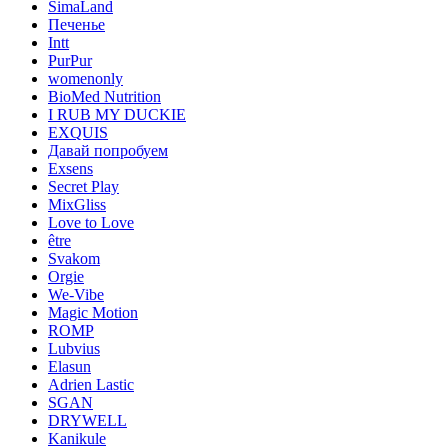
SimaLand
Печенье
Intt
PurPur
womenonly
BioMed Nutrition
I RUB MY DUCKIE
EXQUIS
Давай попробуем
Exsens
Secret Play
MixGliss
Love to Love
être
Svakom
Orgie
We-Vibe
Magic Motion
ROMP
Lubvius
Elasun
Adrien Lastic
SGAN
DRYWELL
Kanikule