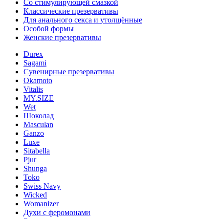
Со стимулирующей смазкой
Классические презервативы
Для анального секса и утолщённые
Особой формы
Женские презервативы
Durex
Sagami
Сувенирные презервативы
Okamoto
Vitalis
MY.SIZE
Wet
Шоколад
Masculan
Ganzo
Luxe
Sitabella
Pjur
Shunga
Toko
Swiss Navy
Wicked
Womanizer
Духи с феромонами