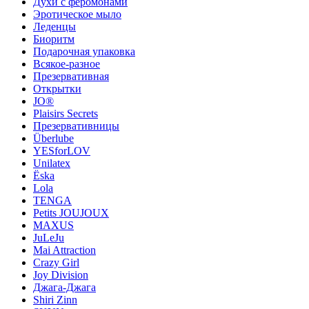
Духи с феромонами
Эротическое мыло
Леденцы
Биоритм
Подарочная упаковка
Всякое-разное
Презервативная
Открытки
JO®
Plaisirs Secrets
Презервативницы
Überlube
YESforLOV
Unilatex
Ёska
Lola
TENGA
Petits JOUJOUX
MAXUS
JuLeJu
Mai Attraction
Crazy Girl
Joy Division
Джага-Джага
Shiri Zinn