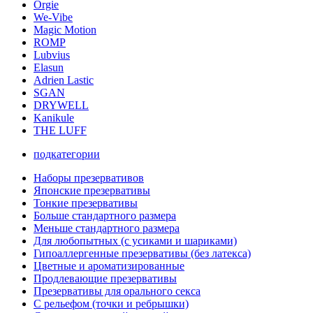
Orgie
We-Vibe
Magic Motion
ROMP
Lubvius
Elasun
Adrien Lastic
SGAN
DRYWELL
Kanikule
THE LUFF
подкатегории
Наборы презервативов
Японские презервативы
Тонкие презервативы
Больше стандартного размера
Меньше стандартного размера
Для любопытных (с усиками и шариками)
Гипоаллергенные презервативы (без латекса)
Цветные и ароматизированные
Продлевающие презервативы
Презервативы для орального секса
С рельефом (точки и ребрышки)