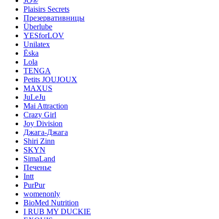
JO®
Plaisirs Secrets
Презервативницы
Überlube
YESforLOV
Unilatex
Ёska
Lola
TENGA
Petits JOUJOUX
MAXUS
JuLeJu
Mai Attraction
Crazy Girl
Joy Division
Джага-Джага
Shiri Zinn
SKYN
SimaLand
Печенье
Intt
PurPur
womenonly
BioMed Nutrition
I RUB MY DUCKIE