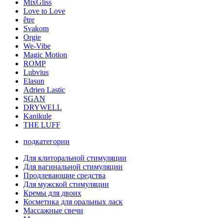
MixGliss
Love to Love
être
Svakom
Orgie
We-Vibe
Magic Motion
ROMP
Lubvius
Elasun
Adrien Lastic
SGAN
DRYWELL
Kanikule
THE LUFF
подкатегории
Для клиторальной стимуляции
Для вагинальной стимуляции
Продлевающие средства
Для мужской стимуляции
Кремы для двоих
Косметика для оральных ласк
Массажные свечи