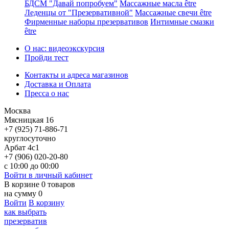
БДСМ "Давай попробуем"
Массажные масла être
Леденцы от "Презервативной"
Массажные свечи être
Фирменные наборы презервативов
Интимные смазки
être
О нас: видеоэкскурсия
Пройди тест
Контакты и адреса магазинов
Доставка и Оплата
Пресса о нас
Москва
Мясницкая 16
+7 (925) 71-886-71
круглосуточно
Арбат 4с1
+7 (906) 020-20-80
с 10:00 до 00:00
Войти в личный кабинет
В корзине
0
товаров
на сумму
0
Войти
В корзину
как выбрать
презерватив