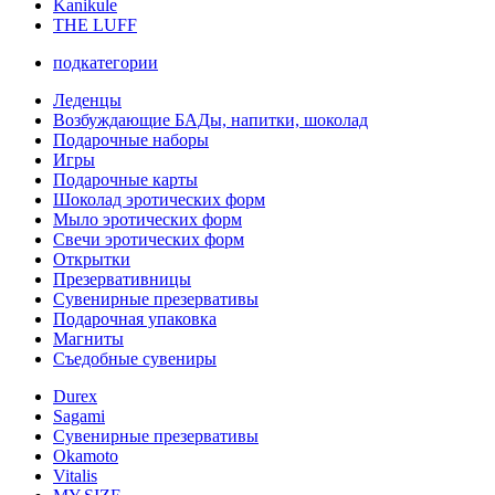
Kanikule
THE LUFF
подкатегории
Леденцы
Возбуждающие БАДы, напитки, шоколад
Подарочные наборы
Игры
Подарочные карты
Шоколад эротических форм
Мыло эротических форм
Свечи эротических форм
Открытки
Презервативницы
Сувенирные презервативы
Подарочная упаковка
Магниты
Съедобные сувениры
Durex
Sagami
Сувенирные презервативы
Okamoto
Vitalis