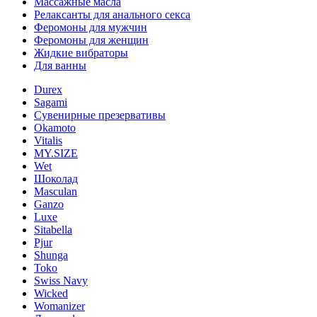
Массажные масла
Релаксанты для анального секса
Феромоны для мужчин
Феромоны для женщин
Жидкие вибраторы
Для ванны
Durex
Sagami
Сувенирные презервативы
Okamoto
Vitalis
MY.SIZE
Wet
Шоколад
Masculan
Ganzo
Luxe
Sitabella
Pjur
Shunga
Toko
Swiss Navy
Wicked
Womanizer