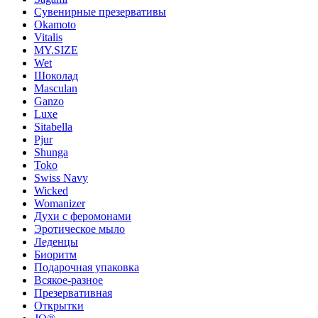
Сувенирные презервативы
Okamoto
Vitalis
MY.SIZE
Wet
Шоколад
Masculan
Ganzo
Luxe
Sitabella
Pjur
Shunga
Toko
Swiss Navy
Wicked
Womanizer
Духи с феромонами
Эротическое мыло
Леденцы
Биоритм
Подарочная упаковка
Всякое-разное
Презервативная
Открытки