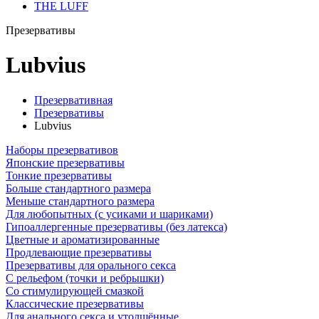
THE LUFF
Презервативы
Lubvius
Презервативная
Презервативы
Lubvius
Наборы презервативов
Японские презервативы
Тонкие презервативы
Больше стандартного размера
Меньше стандартного размера
Для любопытных (с усиками и шариками)
Гипоаллергенные презервативы (без латекса)
Цветные и ароматизированные
Продлевающие презервативы
Презервативы для орального секса
С рельефом (точки и ребрышки)
Со стимулирующей смазкой
Классические презервативы
Для анального секса и утолщённые