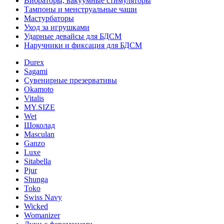
Вибраторы, вакуумные стимуляторы
Тампоны и менструальные чаши
Мастурбаторы
Уход за игрушками
Ударные девайсы для БДСМ
Наручники и фиксация для БДСМ
Durex
Sagami
Сувенирные презервативы
Okamoto
Vitalis
MY.SIZE
Wet
Шоколад
Masculan
Ganzo
Luxe
Sitabella
Pjur
Shunga
Toko
Swiss Navy
Wicked
Womanizer