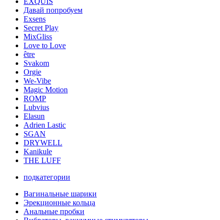
EXQUIS
Давай попробуем
Exsens
Secret Play
MixGliss
Love to Love
être
Svakom
Orgie
We-Vibe
Magic Motion
ROMP
Lubvius
Elasun
Adrien Lastic
SGAN
DRYWELL
Kanikule
THE LUFF
подкатегории
Вагинальные шарики
Эрекционные кольца
Анальные пробки