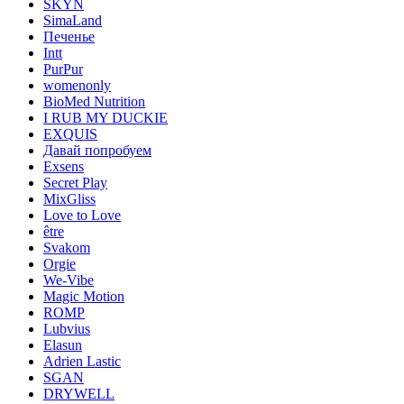
SKYN
SimaLand
Печенье
Intt
PurPur
womenonly
BioMed Nutrition
I RUB MY DUCKIE
EXQUIS
Давай попробуем
Exsens
Secret Play
MixGliss
Love to Love
être
Svakom
Orgie
We-Vibe
Magic Motion
ROMP
Lubvius
Elasun
Adrien Lastic
SGAN
DRYWELL