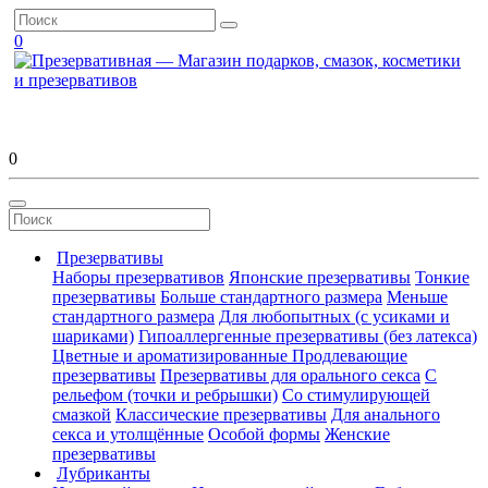
0
0
Презервативы
Наборы презервативов
Японские презервативы
Тонкие
презервативы
Больше стандартного размера
Меньше
стандартного размера
Для любопытных (с усиками и
шариками)
Гипоаллергенные презервативы (без латекса)
Цветные и ароматизированные
Продлевающие
презервативы
Презервативы для орального секса
С
рельефом (точки и ребрышки)
Со стимулирующей
смазкой
Классические презервативы
Для анального
секса и утолщённые
Особой формы
Женские
презервативы
Лубриканты