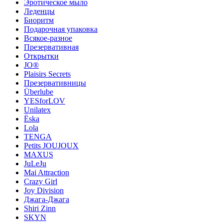
Эротическое мыло
Леденцы
Биоритм
Подарочная упаковка
Всякое-разное
Презервативная
Открытки
JO®
Plaisirs Secrets
Презервативницы
Überlube
YESforLOV
Unilatex
Ёska
Lola
TENGA
Petits JOUJOUX
MAXUS
JuLeJu
Mai Attraction
Crazy Girl
Joy Division
Джага-Джага
Shiri Zinn
SKYN