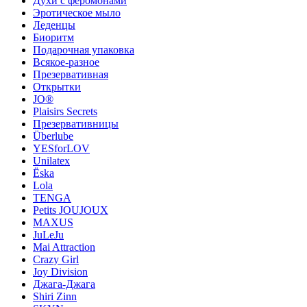
Духи с феромонами
Эротическое мыло
Леденцы
Биоритм
Подарочная упаковка
Всякое-разное
Презервативная
Открытки
JO®
Plaisirs Secrets
Презервативницы
Überlube
YESforLOV
Unilatex
Ёska
Lola
TENGA
Petits JOUJOUX
MAXUS
JuLeJu
Mai Attraction
Crazy Girl
Joy Division
Джага-Джага
Shiri Zinn