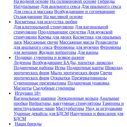
На водной основе
На силиконовой основе
Гибриды
Натуральные
Для анального секса
Для орального секса
Для секса и массажа
Возбуждающие и согревающие
Охлаждающие
На масляной основе
Косметика для искусства любви
Для клиторальной стимуляции
Для вагинальной
стимуляции
Продлевающие средства
Для мужской
стимуляции
Кремы для двоих
Косметика для оральных
ласк
Массажные свечи
Массажные масла
Релаксанты
для анального секса
Феромоны для мужчин
Феромоны
для женщин
Жидкие вибраторы
Для ванны
Подарки, сувениры и всякое-разное
Леденцы
Возбуждающие БАДы, напитки, шоколад
Подарочные наборы
Игры
Подарочные карты
Шоколад
эротических форм
Мыло эротических форм
Свечи
эротических форм
Открытки
Презервативницы
Сувенирные презервативы
Подарочная упаковка
Магниты
Съедобные сувениры
Игрушки 18+
Вагинальные шарики
Эрекционные кольца
Анальные
пробки
Вибраторы, вакуумные стимуляторы
Тампоны и
менструальные чаши
Мастурбаторы
Уход за игрушками
Ударные девайсы для БДСМ
Наручники и фиксация для
БДСМ
Наши бренды