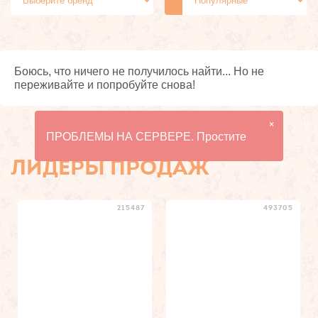
С рельефом (точки и
Со стимулирующей смазкой
ребрышки)
Для анального секса и
Классические презервативы
утолщённые
Боюсь, что ничего не получилось найти... Но не
переживайте и попробуйте снова!
Особой формы
Женские презервативы
×
ПРОБЛЕМЫ НА СЕРВЕРЕ. Простите
ЛИДЕРЫ ПРОДАЖ
215487
493705