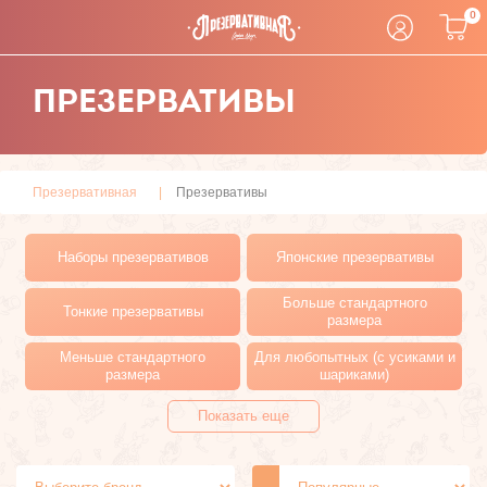
0
ПРЕЗЕРВАТИВЫ
Презервативная
Презервативы
Наборы презервативов
Японские презервативы
Больше стандартного
Тонкие презервативы
размера
Меньше стандартного
Для любопытных (с усиками и
размера
шариками)
Гипоаллергенные
Цветные и
Показать еще
презервативы (без латекса)
ароматизированные
Презервативы для орального
Продлевающие презервативы
секса