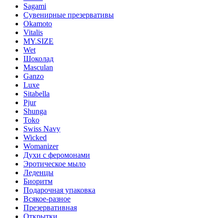
Sagami
Сувенирные презервативы
Okamoto
Vitalis
MY.SIZE
Wet
Шоколад
Masculan
Ganzo
Luxe
Sitabella
Pjur
Shunga
Toko
Swiss Navy
Wicked
Womanizer
Духи с феромонами
Эротическое мыло
Леденцы
Биоритм
Подарочная упаковка
Всякое-разное
Презервативная
Открытки