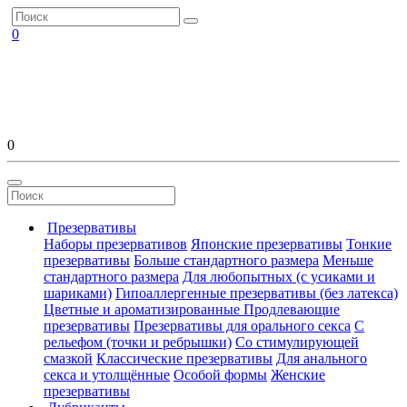
0
0
Презервативы
Наборы презервативов
Японские презервативы
Тонкие
презервативы
Больше стандартного размера
Меньше
стандартного размера
Для любопытных (с усиками и
шариками)
Гипоаллергенные презервативы (без латекса)
Цветные и ароматизированные
Продлевающие
презервативы
Презервативы для орального секса
С
рельефом (точки и ребрышки)
Со стимулирующей
смазкой
Классические презервативы
Для анального
секса и утолщённые
Особой формы
Женские
презервативы