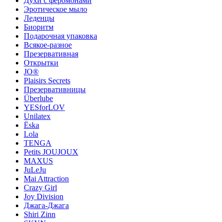
Духи с феромонами
Эротическое мыло
Леденцы
Биоритм
Подарочная упаковка
Всякое-разное
Презервативная
Открытки
JO®
Plaisirs Secrets
Презервативницы
Überlube
YESforLOV
Unilatex
Ёska
Lola
TENGA
Petits JOUJOUX
MAXUS
JuLeJu
Mai Attraction
Crazy Girl
Joy Division
Джага-Джага
Shiri Zinn