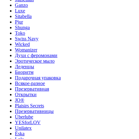
Ganzo
Luxe
Sitabella
Pjur
Shunga
Toko
Swiss Navy
Wicked
Womanizer
Духи с феромонами
Эротическое мыло
Леденцы
Биоритм
Подарочная упаковка
Всякое-разное
Презервативная
Открытки
JO®
Plaisirs Secrets
Презервативницы
Überlube
YESforLOV
Unilatex
Ёska