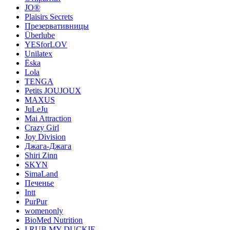
JO®
Plaisirs Secrets
Презервативницы
Überlube
YESforLOV
Unilatex
Ёska
Lola
TENGA
Petits JOUJOUX
MAXUS
JuLeJu
Mai Attraction
Crazy Girl
Joy Division
Джага-Джага
Shiri Zinn
SKYN
SimaLand
Печенье
Intt
PurPur
womenonly
BioMed Nutrition
I RUB MY DUCKIE