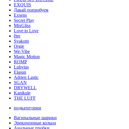
EXQUIS
Давай попробуем
Exsens
Secret Play
MixGliss
Love to Love
être
Svakom
Orgie
We-Vibe
Magic Motion
ROMP
Lubvius
Elasun
Adrien Lastic
SGAN
DRYWELL
Kanikule
THE LUFF
подкатегории
Вагинальные шарики
Эрекционные кольца
Анальные пробки