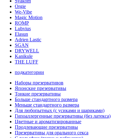
Svakom
Orgie
We-Vibe
Magic Motion
ROMP
Lubvius
Elasun
Adrien Lastic
SGAN
DRYWELL
Kanikule
THE LUFF
подкатегории
Наборы презервативов
Японские презервативы
Тонкие презервативы
Больше стандартного размера
Меньше стандартного размера
Для любопытных (с усиками и шариками)
Гипоаллергенные презервативы (без латекса)
Цветные и ароматизированные
Продлевающие презервативы
Презервативы для орального секса