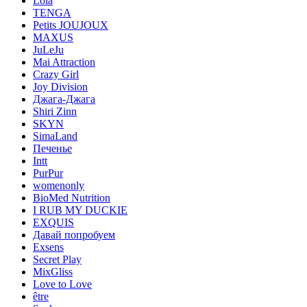
Lola
TENGA
Petits JOUJOUX
MAXUS
JuLeJu
Mai Attraction
Crazy Girl
Joy Division
Джага-Джага
Shiri Zinn
SKYN
SimaLand
Печенье
Intt
PurPur
womenonly
BioMed Nutrition
I RUB MY DUCKIE
EXQUIS
Давай попробуем
Exsens
Secret Play
MixGliss
Love to Love
être