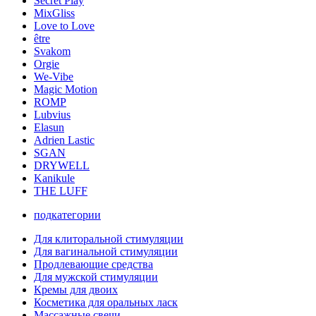
Secret Play
MixGliss
Love to Love
être
Svakom
Orgie
We-Vibe
Magic Motion
ROMP
Lubvius
Elasun
Adrien Lastic
SGAN
DRYWELL
Kanikule
THE LUFF
подкатегории
Для клиторальной стимуляции
Для вагинальной стимуляции
Продлевающие средства
Для мужской стимуляции
Кремы для двоих
Косметика для оральных ласк
Массажные свечи