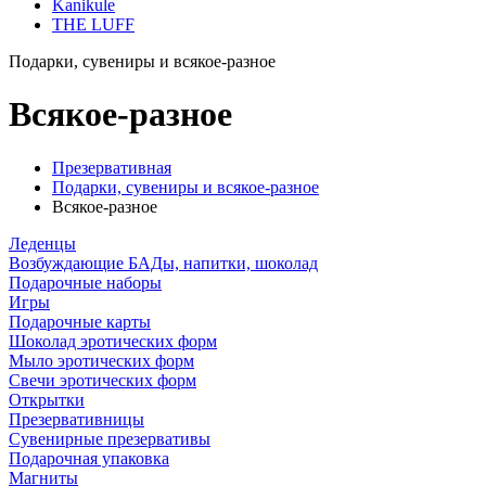
Kanikule
THE LUFF
Подарки, сувениры и всякое-разное
Всякое-разное
Презервативная
Подарки, сувениры и всякое-разное
Всякое-разное
Леденцы
Возбуждающие БАДы, напитки, шоколад
Подарочные наборы
Игры
Подарочные карты
Шоколад эротических форм
Мыло эротических форм
Свечи эротических форм
Открытки
Презервативницы
Сувенирные презервативы
Подарочная упаковка
Магниты