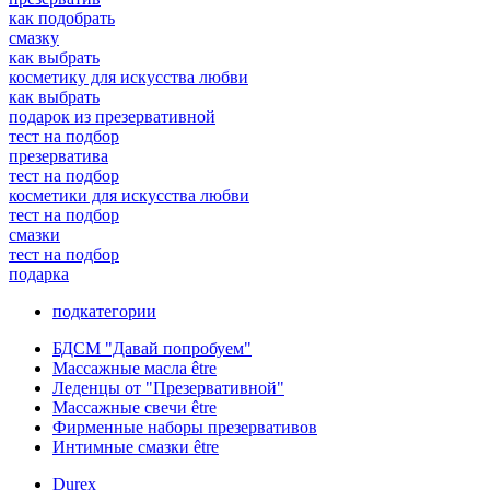
как подобрать
смазку
как выбрать
косметику для искусства любви
как выбрать
подарок из презервативной
тест на подбор
презерватива
тест на подбор
косметики для искусства любви
тест на подбор
смазки
тест на подбор
подарка
подкатегории
БДСМ "Давай попробуем"
Массажные масла être
Леденцы от "Презервативной"
Массажные свечи être
Фирменные наборы презервативов
Интимные смазки être
Durex