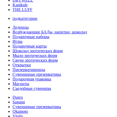
DRYWELL
Kanikule
THE LUFF
подкатегории
Леденцы
Возбуждающие БАДы, напитки, шоколад
Подарочные наборы
Игры
Подарочные карты
Шоколад эротических форм
Мыло эротических форм
Свечи эротических форм
Открытки
Презервативницы
Сувенирные презервативы
Подарочная упаковка
Магниты
Съедобные сувениры
Durex
Sagami
Сувенирные презервативы
Okamoto
Vitalis