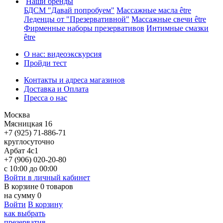
Наши бренды
БДСМ "Давай попробуем"
Массажные масла être
Леденцы от "Презервативной"
Массажные свечи être
Фирменные наборы презервативов
Интимные смазки
être
О нас: видеоэкскурсия
Пройди тест
Контакты и адреса магазинов
Доставка и Оплата
Пресса о нас
Москва
Мясницкая 16
+7 (925) 71-886-71
круглосуточно
Арбат 4с1
+7 (906) 020-20-80
с 10:00 до 00:00
Войти в личный кабинет
В корзине
0
товаров
на сумму
0
Войти
В корзину
как выбрать
презерватив