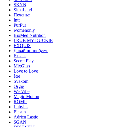
SKYN
SimaLand
Печенье
Intt
PurPur
womenonly
BioMed Nutrition
I RUB MY DUCKIE
EXQUIS
Давай попробуем
Exsens
Secret Play
MixGliss
Love to Love
être
Svakom
Orgie
We-Vibe
Magic Motion
ROMP
Lubvius
Elasun
Adrien Lastic
SGAN