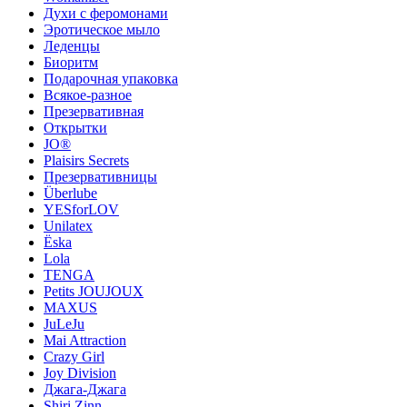
Духи с феромонами
Эротическое мыло
Леденцы
Биоритм
Подарочная упаковка
Всякое-разное
Презервативная
Открытки
JO®
Plaisirs Secrets
Презервативницы
Überlube
YESforLOV
Unilatex
Ёska
Lola
TENGA
Petits JOUJOUX
MAXUS
JuLeJu
Mai Attraction
Crazy Girl
Joy Division
Джага-Джага
Shiri Zinn