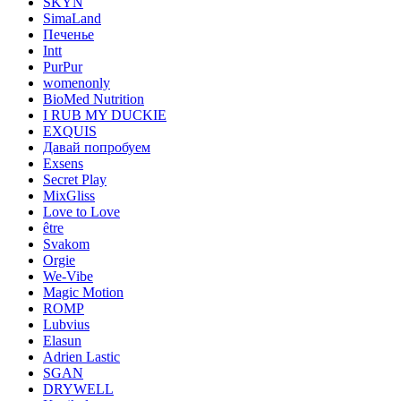
SKYN
SimaLand
Печенье
Intt
PurPur
womenonly
BioMed Nutrition
I RUB MY DUCKIE
EXQUIS
Давай попробуем
Exsens
Secret Play
MixGliss
Love to Love
être
Svakom
Orgie
We-Vibe
Magic Motion
ROMP
Lubvius
Elasun
Adrien Lastic
SGAN
DRYWELL