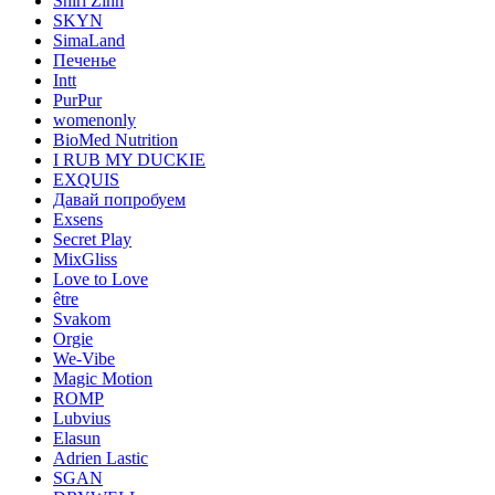
Shiri Zinn
SKYN
SimaLand
Печенье
Intt
PurPur
womenonly
BioMed Nutrition
I RUB MY DUCKIE
EXQUIS
Давай попробуем
Exsens
Secret Play
MixGliss
Love to Love
être
Svakom
Orgie
We-Vibe
Magic Motion
ROMP
Lubvius
Elasun
Adrien Lastic
SGAN