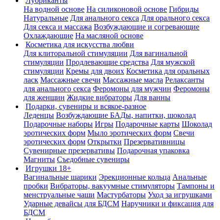
Лубриканты
На водной основе
На силиконовой основе
Гибриды
Натуральные
Для анального секса
Для орального секса
Для секса и массажа
Возбуждающие и согревающие
Охлаждающие
На масляной основе
Косметика для искусства любви
Для клиторальной стимуляции
Для вагинальной
стимуляции
Продлевающие средства
Для мужской
стимуляции
Кремы для двоих
Косметика для оральных
ласк
Массажные свечи
Массажные масла
Релаксанты
для анального секса
Феромоны для мужчин
Феромоны
для женщин
Жидкие вибраторы
Для ванны
Подарки, сувениры и всякое-разное
Леденцы
Возбуждающие БАДы, напитки, шоколад
Подарочные наборы
Игры
Подарочные карты
Шоколад
эротических форм
Мыло эротических форм
Свечи
эротических форм
Открытки
Презервативницы
Сувенирные презервативы
Подарочная упаковка
Магниты
Съедобные сувениры
Игрушки 18+
Вагинальные шарики
Эрекционные кольца
Анальные
пробки
Вибраторы, вакуумные стимуляторы
Тампоны и
менструальные чаши
Мастурбаторы
Уход за игрушками
Ударные девайсы для БДСМ
Наручники и фиксация для
БДСМ