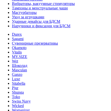
Вибраторы, вакуумные стимуляторы
Тампоны и менструальные чаши
Мастурбаторы
Уход за игрушками
Ударные девайсы для БДСМ
Наручники и фиксация для БДСМ
Durex
Sagami
Сувенирные презервативы
Okamoto
Vitalis
MY.SIZE
Wet
Шоколад
Masculan
Ganzo
Luxe
Sitabella
Pjur
Shunga
Toko
Swiss Navy
Wicked
Womanizer