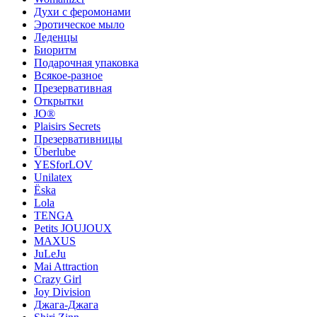
Духи с феромонами
Эротическое мыло
Леденцы
Биоритм
Подарочная упаковка
Всякое-разное
Презервативная
Открытки
JO®
Plaisirs Secrets
Презервативницы
Überlube
YESforLOV
Unilatex
Ёska
Lola
TENGA
Petits JOUJOUX
MAXUS
JuLeJu
Mai Attraction
Crazy Girl
Joy Division
Джага-Джага