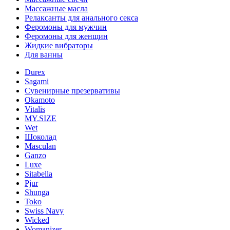
Массажные масла
Релаксанты для анального секса
Феромоны для мужчин
Феромоны для женщин
Жидкие вибраторы
Для ванны
Durex
Sagami
Сувенирные презервативы
Okamoto
Vitalis
MY.SIZE
Wet
Шоколад
Masculan
Ganzo
Luxe
Sitabella
Pjur
Shunga
Toko
Swiss Navy
Wicked
Womanizer