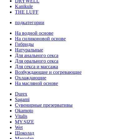
DRYWELL
Kanikule
THE LUFF
подкатегории
На водной основе
На силиконовой основе
Гибриды
Натуральные
Для анального секса
Для орального секса
Для секса и массажа
Возбуждающие и согревающие
Охлаждающие
На масляной основе
Durex
Sagami
Сувенирные презервативы
Okamoto
Vitalis
MY.SIZE
Wet
Шоколад
Masculan