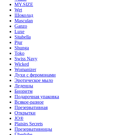
MY.SIZE
Wet
Шоколад
Masculan
Ganzo
Luxe
Sitabella
Pjur
Shunga
Toko
Swiss Navy
Wicked
Womanizer
Духи с феромонами
Эротическое мыло
Леденцы
Биоритм
Подарочная упаковка
Всякое-разное
Презервативная
Открытки
JO®
Plaisirs Secrets
Презервативницы
Überlube