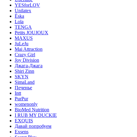
YESforLOV
Unilatex
Ёska
Lola
TENGA
Petits JOUJOUX
MAXUS
JuLeJu
Mai Attraction
Crazy Girl
Joy Division
Джага-Джага
Shiri Zinn
SKYN
SimaLand
Печенье
Intt
PurPur
womenonly
BioMed Nutrition
I RUB MY DUCKIE
EXQUIS
Давай попробуем
Exsens