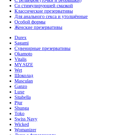
С рельефом (точки и ребрышки)
Со стимулирующей смазкой
Классические презервативы
Для анального секса и утолщённые
Особой формы
Женские презервативы
Durex
Sagami
Сувенирные презервативы
Okamoto
Vitalis
MY.SIZE
Wet
Шоколад
Masculan
Ganzo
Luxe
Sitabella
Pjur
Shunga
Toko
Swiss Navy
Wicked
Womanizer