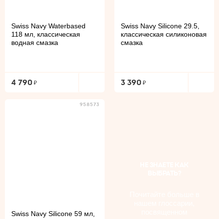
Swiss Navy Waterbased
Swiss Navy Silicone 29.5,
118 мл, классическая
классическая силиконовая
водная смазка
смазка
4 790
3 390
958573
НЕ ЗНАЕТЕ КАК
ВЫБРАТЬ?
Почитайте больше в
нашем глоссарии,
посвященном
Swiss Navy Silicone 59 мл,