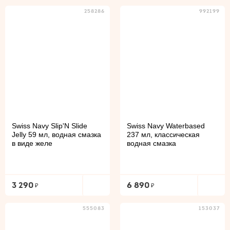
258286
992199
Swiss Navy Slip'N Slide
Swiss Navy Waterbased
Jelly 59 мл, водная смазка
237 мл, классическая
в виде желе
водная смазка
3 290
6 890
555083
153037