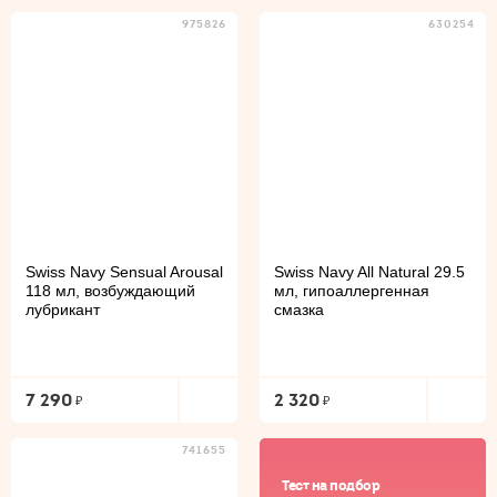
975826
630254
Swiss Navy Sensual Arousal
Swiss Navy All Natural 29.5
118 мл, возбуждающий
мл, гипоаллергенная
лубрикант
смазка
7 290
2 320
741655
Тест на подбор