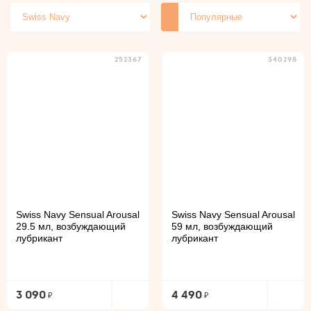
Охлаждающие
На масляной основе
252367
340298
Swiss Navy Sensual Arousal
Swiss Navy Sensual Arousal
29.5 мл, возбуждающий
59 мл, возбуждающий
лубрикант
лубрикант
3 090
4 490