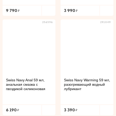
9 790
3 990
256596
291049
Swiss Navy Anal 59 мл,
Swiss Navy Warming 59 мл,
анальная смазка с
разогревающий водный
гвоздикой силиконовая
лубрикант
6 190
3 390