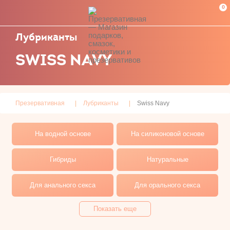
0
Лубриканты
SWISS NAVY
Презервативная
Лубриканты
Swiss Navy
На водной основе
На силиконовой основе
Гибриды
Натуральные
Для анального секса
Для орального секса
Возбуждающие и
Показать еще
Для секса и массажа
согревающие