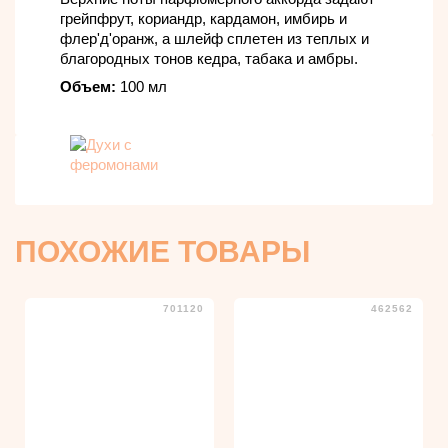
грейпфрут, кориандр, кардамон, имбирь и
флер'д'оранж, а шлейф сплетен из теплых и
благородных тонов кедра, табака и амбры.
Объем:
100 мл
ПОХОЖИЕ ТОВАРЫ
701120
462562