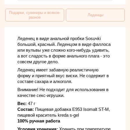
Подарки, сувениры и всякое-
Леденцы
разное
Леденец в виде анальной пробки Sosuчki
большой, красный. Леденцом в виде фаллоса
или вульвы уже сложно кого-нибудь удивить,
а вот сладость в форме анального плага - это
совсем другое дело.
Леденец имеет забавную реалистичную
форму и приятный вкус виски. Не содержит в
составе сахара и алкоголя.
Внимание! Не подходит для использования в
качестве секс-игрушки.
Вес:
47 г
Состав:
Пищевая добавка Е953 Isomalt ST-M,
пищевой краситель kreda s-gel
100% ручная работа
Условия хранения:
Хранить при температуре