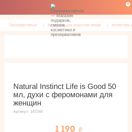
0
Презервативная
Косметика для искусства любви
Косметика д
Natural Instinct Life is Good 50
мл, духи с феромонами для
женщин
Артикул:
147244
1 190