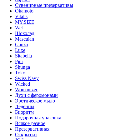
Сувенирные презервативы
Okamoto
Vitalis
MY.SIZE
Wet
Шоколад
Masculan
Ganzo
Luxe
Sitabella
Pjur
Shunga
Toko
Swiss Navy
Wicked
Womanizer
Духи с феромонами
Эротическое мыло
Леденцы
Биоритм
Подарочная упаковка
Всякое-разное
Презервативная
Открытки