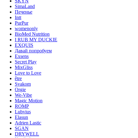
SKYN
SimaLand
Печенье
Intt
PurPur
womenonly
BioMed Nutrition
I RUB MY DUCKIE
EXQUIS
Давай попробуем
Exsens
Secret Play
MixGliss
Love to Love
être
Svakom
Orgie
We-Vibe
Magic Motion
ROMP
Lubvius
Elasun
Adrien Lastic
SGAN
DRYWELL