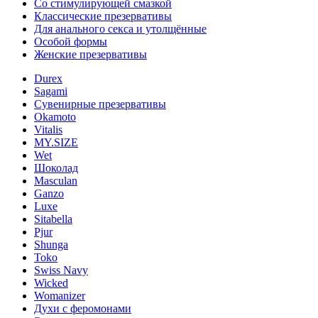
Со стимулирующей смазкой
Классические презервативы
Для анального секса и утолщённые
Особой формы
Женские презервативы
Durex
Sagami
Сувенирные презервативы
Okamoto
Vitalis
MY.SIZE
Wet
Шоколад
Masculan
Ganzo
Luxe
Sitabella
Pjur
Shunga
Toko
Swiss Navy
Wicked
Womanizer
Духи с феромонами