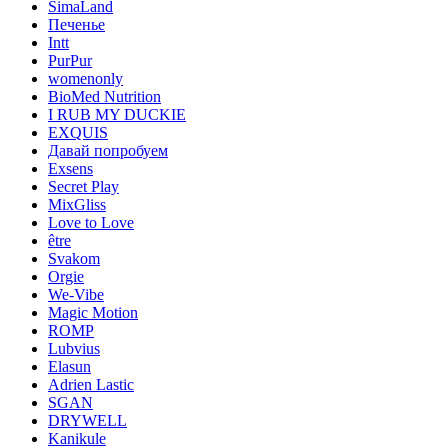
SimaLand
Печенье
Intt
PurPur
womenonly
BioMed Nutrition
I RUB MY DUCKIE
EXQUIS
Давай попробуем
Exsens
Secret Play
MixGliss
Love to Love
être
Svakom
Orgie
We-Vibe
Magic Motion
ROMP
Lubvius
Elasun
Adrien Lastic
SGAN
DRYWELL
Kanikule