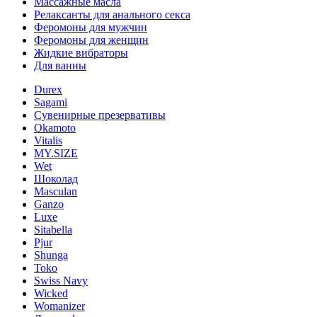
Массажные масла
Релаксанты для анального секса
Феромоны для мужчин
Феромоны для женщин
Жидкие вибраторы
Для ванны
Durex
Sagami
Сувенирные презервативы
Okamoto
Vitalis
MY.SIZE
Wet
Шоколад
Masculan
Ganzo
Luxe
Sitabella
Pjur
Shunga
Toko
Swiss Navy
Wicked
Womanizer