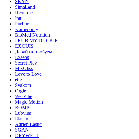
SKYN
SimaLand
Печенье
Intt
PurPur
womenonly
BioMed Nutrition
I RUB MY DUCKIE
EXQUIS
Давай попробуем
Exsens
Secret Play
MixGliss
Love to Love
être
Svakom
Orgie
We-Vibe
Magic Motion
ROMP
Lubvius
Elasun
Adrien Lastic
SGAN
DRYWELL