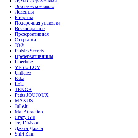
Духи с феромонами
Эротическое мыло
Леденцы
Биоритм
Подарочная упаковка
Всякое-разное
Презервативная
Открытки
JO®
Plaisirs Secrets
Презервативницы
Überlube
YESforLOV
Unilatex
Ёska
Lola
TENGA
Petits JOUJOUX
MAXUS
JuLeJu
Mai Attraction
Crazy Girl
Joy Division
Джага-Джага
Shiri Zinn