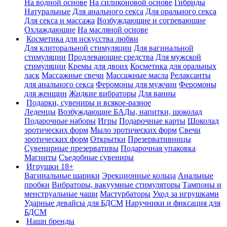
На водной основе
На силиконовой основе
Гибриды
Натуральные
Для анального секса
Для орального секса
Для секса и массажа
Возбуждающие и согревающие
Охлаждающие
На масляной основе
Косметика для искусства любви
Для клиторальной стимуляции
Для вагинальной
стимуляции
Продлевающие средства
Для мужской
стимуляции
Кремы для двоих
Косметика для оральных
ласк
Массажные свечи
Массажные масла
Релаксанты
для анального секса
Феромоны для мужчин
Феромоны
для женщин
Жидкие вибраторы
Для ванны
Подарки, сувениры и всякое-разное
Леденцы
Возбуждающие БАДы, напитки, шоколад
Подарочные наборы
Игры
Подарочные карты
Шоколад
эротических форм
Мыло эротических форм
Свечи
эротических форм
Открытки
Презервативницы
Сувенирные презервативы
Подарочная упаковка
Магниты
Съедобные сувениры
Игрушки 18+
Вагинальные шарики
Эрекционные кольца
Анальные
пробки
Вибраторы, вакуумные стимуляторы
Тампоны и
менструальные чаши
Мастурбаторы
Уход за игрушками
Ударные девайсы для БДСМ
Наручники и фиксация для
БДСМ
Наши бренды