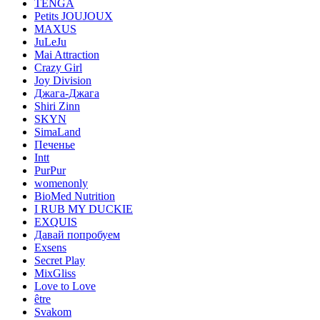
TENGA
Petits JOUJOUX
MAXUS
JuLeJu
Mai Attraction
Crazy Girl
Joy Division
Джага-Джага
Shiri Zinn
SKYN
SimaLand
Печенье
Intt
PurPur
womenonly
BioMed Nutrition
I RUB MY DUCKIE
EXQUIS
Давай попробуем
Exsens
Secret Play
MixGliss
Love to Love
être
Svakom