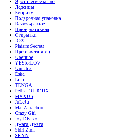
Эротическое мыло
Леденцы
Биоритм
Подарочная упаковка
Всякое-разное
Презервативная
Открытки
JO®
Plaisirs Secrets
Презервативницы
Überlube
YESforLOV
Unilatex
Ёska
Lola
TENGA
Petits JOUJOUX
MAXUS
JuLeJu
Mai Attraction
Crazy Girl
Joy Division
Джага-Джага
Shiri Zinn
SKYN