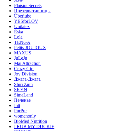
JO®
Plaisirs Secrets
Презервативницы
Überlube
YESforLOV
Unilatex
Ёska
Lola
TENGA
Petits JOUJOUX
MAXUS
JuLeJu
Mai Attraction
Crazy Girl
Joy Division
Джага-Джага
Shiri Zinn
SKYN
SimaLand
Печенье
Intt
PurPur
womenonly
BioMed Nutrition
I RUB MY DUCKIE