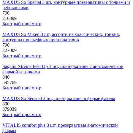
MAXUS So Special 3 шт, контурные презервативы с точками и
ребрышками
790
216399
Быстрый просмотр
MAXUS So Mixed 3 шт, ассорти из классических, тонких,
контурных рельефных презервативов
790
227009
Быстрый просмотр
Sagami Xtreme Feel Up 3 шт, презервативы с анатомической
формой и точками
840
595769
Быстрый просмотр
MAXUS So Sensual 3 шт, презервативы в форме факела
890
379039
Быстрый просмотр
VITALIS comfort plus 3 шт, презервативы анатомической
формы