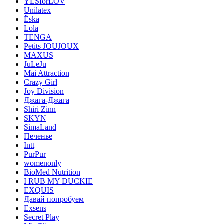
YESforLOV
Unilatex
Ёska
Lola
TENGA
Petits JOUJOUX
MAXUS
JuLeJu
Mai Attraction
Crazy Girl
Joy Division
Джага-Джага
Shiri Zinn
SKYN
SimaLand
Печенье
Intt
PurPur
womenonly
BioMed Nutrition
I RUB MY DUCKIE
EXQUIS
Давай попробуем
Exsens
Secret Play