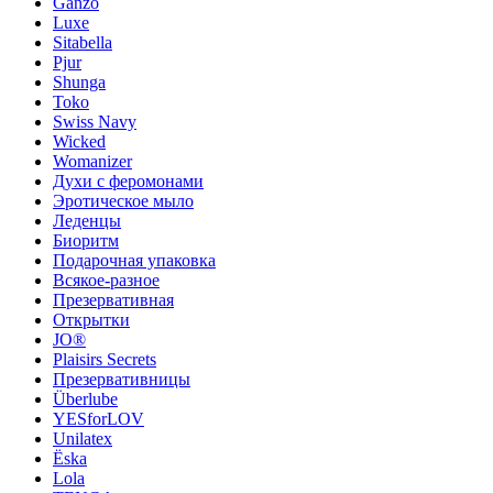
Ganzo
Luxe
Sitabella
Pjur
Shunga
Toko
Swiss Navy
Wicked
Womanizer
Духи с феромонами
Эротическое мыло
Леденцы
Биоритм
Подарочная упаковка
Всякое-разное
Презервативная
Открытки
JO®
Plaisirs Secrets
Презервативницы
Überlube
YESforLOV
Unilatex
Ёska
Lola