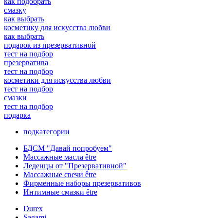
как подобрать
смазку
как выбрать
косметику для искусства любви
как выбрать
подарок из презервативной
тест на подбор
презерватива
тест на подбор
косметики для искусства любви
тест на подбор
смазки
тест на подбор
подарка
подкатегории
БДСМ "Давай попробуем"
Массажные масла être
Леденцы от "Презервативной"
Массажные свечи être
Фирменные наборы презервативов
Интимные смазки être
Durex
Sagami