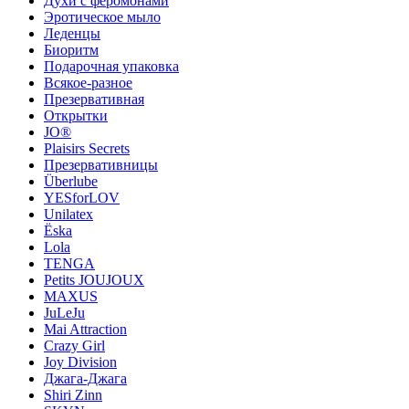
Духи с феромонами
Эротическое мыло
Леденцы
Биоритм
Подарочная упаковка
Всякое-разное
Презервативная
Открытки
JO®
Plaisirs Secrets
Презервативницы
Überlube
YESforLOV
Unilatex
Ёska
Lola
TENGA
Petits JOUJOUX
MAXUS
JuLeJu
Mai Attraction
Crazy Girl
Joy Division
Джага-Джага
Shiri Zinn