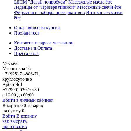
БДСМ "Давай попробуем"
Массажные масла être
Леденцы от "Презервативной"
Массажные свечи être
Фирменные наборы презервативов
Интимные смазки
être
О нас: видеоэкскурсия
Пройди тест
Контакты и адреса магазинов
Доставка и Оплата
Пресса о нас
Москва
Мясницкая 16
+7 (925) 71-886-71
круглосуточно
Арбат 4с1
+7 (906) 020-20-80
с 10:00 до 00:00
Войти в личный кабинет
В корзине
0
товаров
на сумму
0
Войти
В корзину
как выбрать
презерватив