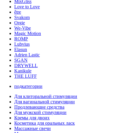
MixGliss
Love to Love
être
Svakom
Orgie
We-Vibe
Magic Motion
ROMP
Lubvius
Elasun
Adrien Lastic
SGAN
DRYWELL
Kanikule
THE LUFF
подкатегории
Для клиторальной стимуляции
Для вагинальной стимуляции
Продлевающие средства
Для мужской стимуляции
Кремы для двоих
Косметика для оральных ласк
Массажные свечи