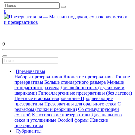
0
0
Презервативы
Наборы презервативов
Японские презервативы
Тонкие
презервативы
Больше стандартного размера
Меньше
стандартного размера
Для любопытных (с усиками и
шариками)
Гипоаллергенные презервативы (без латекса)
Цветные и ароматизированные
Продлевающие
презервативы
Презервативы для орального секса
С
рельефом (точки и ребрышки)
Со стимулирующей
смазкой
Классические презервативы
Для анального
секса и утолщённые
Особой формы
Женские
презервативы
Лубриканты