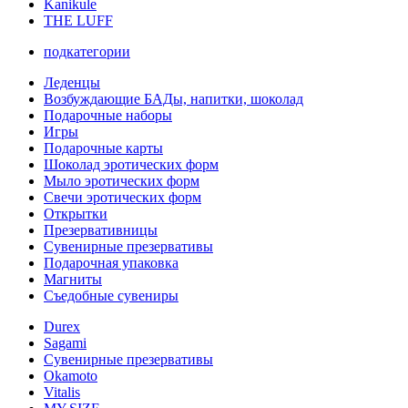
Kanikule
THE LUFF
подкатегории
Леденцы
Возбуждающие БАДы, напитки, шоколад
Подарочные наборы
Игры
Подарочные карты
Шоколад эротических форм
Мыло эротических форм
Свечи эротических форм
Открытки
Презервативницы
Сувенирные презервативы
Подарочная упаковка
Магниты
Съедобные сувениры
Durex
Sagami
Сувенирные презервативы
Okamoto
Vitalis