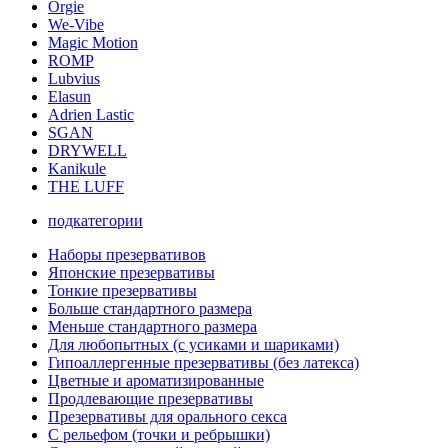
Orgie
We-Vibe
Magic Motion
ROMP
Lubvius
Elasun
Adrien Lastic
SGAN
DRYWELL
Kanikule
THE LUFF
подкатегории
Наборы презервативов
Японские презервативы
Тонкие презервативы
Больше стандартного размера
Меньше стандартного размера
Для любопытных (с усиками и шариками)
Гипоаллергенные презервативы (без латекса)
Цветные и ароматизированные
Продлевающие презервативы
Презервативы для орального секса
С рельефом (точки и ребрышки)