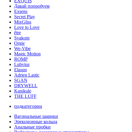
EXQUIS
Давай попробуем
Exsens
Secret Play
MixGliss
Love to Love
être
Svakom
Orgie
We-Vibe
Magic Motion
ROMP
Lubvius
Elasun
Adrien Lastic
SGAN
DRYWELL
Kanikule
THE LUFF
подкатегории
Вагинальные шарики
Эрекционные кольца
Анальные пробки