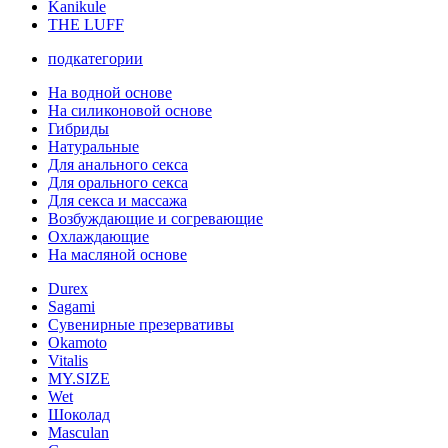
Kanikule
THE LUFF
подкатегории
На водной основе
На силиконовой основе
Гибриды
Натуральные
Для анального секса
Для орального секса
Для секса и массажа
Возбуждающие и согревающие
Охлаждающие
На масляной основе
Durex
Sagami
Сувенирные презервативы
Okamoto
Vitalis
MY.SIZE
Wet
Шоколад
Masculan