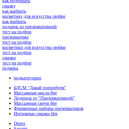
как подобрать
смазку
как выбрать
косметику для искусства любви
как выбрать
подарок из презервативной
тест на подбор
презерватива
тест на подбор
косметики для искусства любви
тест на подбор
смазки
тест на подбор
подарка
подкатегории
БДСМ "Давай попробуем"
Массажные масла être
Леденцы от "Презервативной"
Массажные свечи être
Фирменные наборы презервативов
Интимные смазки être
Durex
Sagami