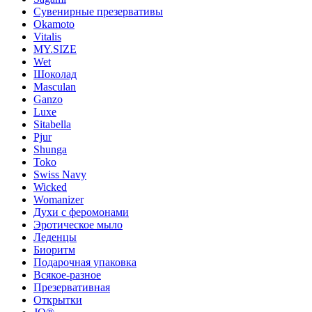
Сувенирные презервативы
Okamoto
Vitalis
MY.SIZE
Wet
Шоколад
Masculan
Ganzo
Luxe
Sitabella
Pjur
Shunga
Toko
Swiss Navy
Wicked
Womanizer
Духи с феромонами
Эротическое мыло
Леденцы
Биоритм
Подарочная упаковка
Всякое-разное
Презервативная
Открытки