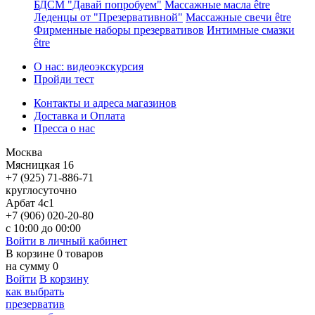
БДСМ "Давай попробуем"
Массажные масла être
Леденцы от "Презервативной"
Массажные свечи être
Фирменные наборы презервативов
Интимные смазки
être
О нас: видеоэкскурсия
Пройди тест
Контакты и адреса магазинов
Доставка и Оплата
Пресса о нас
Москва
Мясницкая 16
+7 (925) 71-886-71
круглосуточно
Арбат 4с1
+7 (906) 020-20-80
с 10:00 до 00:00
Войти в личный кабинет
В корзине
0
товаров
на сумму
0
Войти
В корзину
как выбрать
презерватив