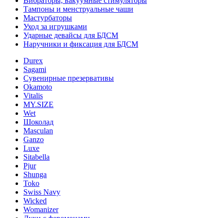
Вибраторы, вакуумные стимуляторы
Тампоны и менструальные чаши
Мастурбаторы
Уход за игрушками
Ударные девайсы для БДСМ
Наручники и фиксация для БДСМ
Durex
Sagami
Сувенирные презервативы
Okamoto
Vitalis
MY.SIZE
Wet
Шоколад
Masculan
Ganzo
Luxe
Sitabella
Pjur
Shunga
Toko
Swiss Navy
Wicked
Womanizer