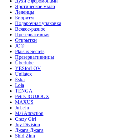
Духи с феромонами
Эротическое мыло
Леденцы
Биоритм
Подарочная упаковка
Всякое-разное
Презервативная
Открытки
JO®
Plaisirs Secrets
Презервативницы
Überlube
YESforLOV
Unilatex
Ёska
Lola
TENGA
Petits JOUJOUX
MAXUS
JuLeJu
Mai Attraction
Crazy Girl
Joy Division
Джага-Джага
Shiri Zinn