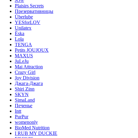
JO®
Plaisirs Secrets
Презервативницы
Überlube
YESforLOV
Unilatex
Ёska
Lola
TENGA
Petits JOUJOUX
MAXUS
JuLeJu
Mai Attraction
Crazy Girl
Joy Division
Джага-Джага
Shiri Zinn
SKYN
SimaLand
Печенье
Intt
PurPur
womenonly
BioMed Nutrition
I RUB MY DUCKIE