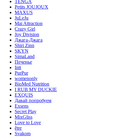
TENGA
Petits JOUJOUX
MAXUS
JuLeJu
Mai Attraction
Crazy Girl
Joy Division
Джага-Джага
Shiri Zinn
SKYN
SimaLand
Печенье
Intt
PurPur
womenonly
BioMed Nutrition
I RUB MY DUCKIE
EXQUIS
Давай попробуем
Exsens
Secret Play
MixGliss
Love to Love
être
Svakom