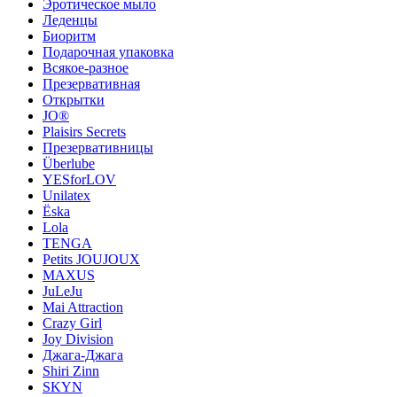
Эротическое мыло
Леденцы
Биоритм
Подарочная упаковка
Всякое-разное
Презервативная
Открытки
JO®
Plaisirs Secrets
Презервативницы
Überlube
YESforLOV
Unilatex
Ёska
Lola
TENGA
Petits JOUJOUX
MAXUS
JuLeJu
Mai Attraction
Crazy Girl
Joy Division
Джага-Джага
Shiri Zinn
SKYN