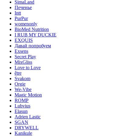
SimaLand
Печенье
Intt
PurPur
womenonly
BioMed Nutrition
I RUB MY DUCKIE
EXQUIS
Давай попробуем
Exsens
Secret Play
MixGliss
Love to Love
être
Svakom
Orgie
We-Vibe
Magic Motion
ROMP
Lubvius
Elasun
Adrien Lastic
SGAN
DRYWELL
Kanikule