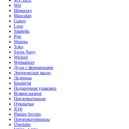
MY.SIZE
Wet
Шоколад
Masculan
Ganzo
Luxe
Sitabella
Pjur
Shunga
Toko
Swiss Navy
Wicked
Womanizer
Духи с феромонами
Эротическое мыло
Леденцы
Биоритм
Подарочная упаковка
Всякое-разное
Презервативная
Открытки
JO®
Plaisirs Secrets
Презервативницы
Überlube