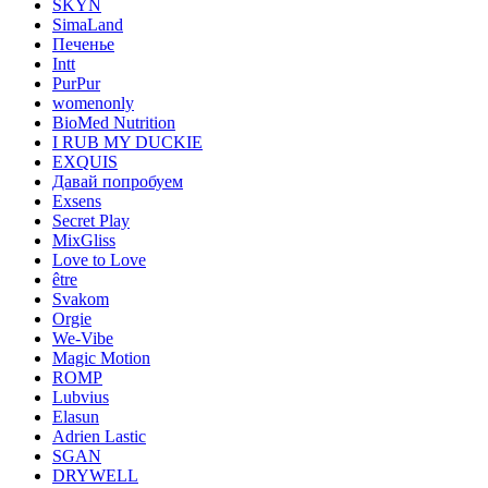
SKYN
SimaLand
Печенье
Intt
PurPur
womenonly
BioMed Nutrition
I RUB MY DUCKIE
EXQUIS
Давай попробуем
Exsens
Secret Play
MixGliss
Love to Love
être
Svakom
Orgie
We-Vibe
Magic Motion
ROMP
Lubvius
Elasun
Adrien Lastic
SGAN
DRYWELL