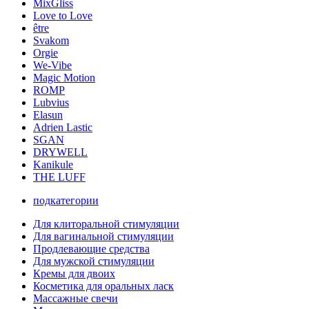
MixGliss
Love to Love
être
Svakom
Orgie
We-Vibe
Magic Motion
ROMP
Lubvius
Elasun
Adrien Lastic
SGAN
DRYWELL
Kanikule
THE LUFF
подкатегории
Для клиторальной стимуляции
Для вагинальной стимуляции
Продлевающие средства
Для мужской стимуляции
Кремы для двоих
Косметика для оральных ласк
Массажные свечи