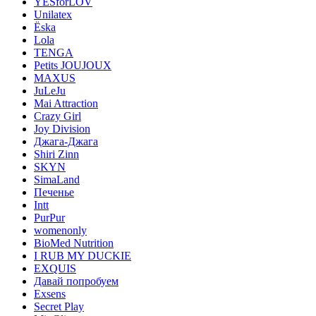
YESforLOV
Unilatex
Ёska
Lola
TENGA
Petits JOUJOUX
MAXUS
JuLeJu
Mai Attraction
Crazy Girl
Joy Division
Джага-Джага
Shiri Zinn
SKYN
SimaLand
Печенье
Intt
PurPur
womenonly
BioMed Nutrition
I RUB MY DUCKIE
EXQUIS
Давай попробуем
Exsens
Secret Play