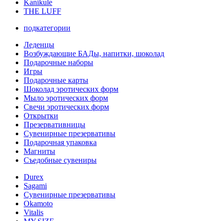
Kanikule
THE LUFF
подкатегории
Леденцы
Возбуждающие БАДы, напитки, шоколад
Подарочные наборы
Игры
Подарочные карты
Шоколад эротических форм
Мыло эротических форм
Свечи эротических форм
Открытки
Презервативницы
Сувенирные презервативы
Подарочная упаковка
Магниты
Съедобные сувениры
Durex
Sagami
Сувенирные презервативы
Okamoto
Vitalis