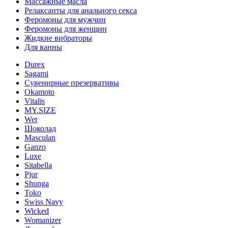
Массажные масла
Релаксанты для анального секса
Феромоны для мужчин
Феромоны для женщин
Жидкие вибраторы
Для ванны
Durex
Sagami
Сувенирные презервативы
Okamoto
Vitalis
MY.SIZE
Wet
Шоколад
Masculan
Ganzo
Luxe
Sitabella
Pjur
Shunga
Toko
Swiss Navy
Wicked
Womanizer