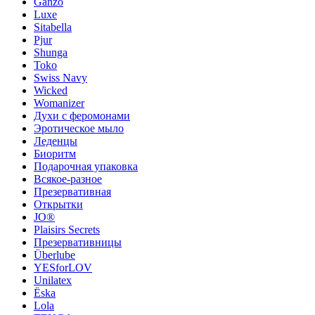
Ganzo
Luxe
Sitabella
Pjur
Shunga
Toko
Swiss Navy
Wicked
Womanizer
Духи с феромонами
Эротическое мыло
Леденцы
Биоритм
Подарочная упаковка
Всякое-разное
Презервативная
Открытки
JO®
Plaisirs Secrets
Презервативницы
Überlube
YESforLOV
Unilatex
Ёska
Lola