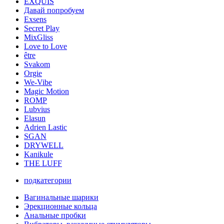
EXQUIS
Давай попробуем
Exsens
Secret Play
MixGliss
Love to Love
être
Svakom
Orgie
We-Vibe
Magic Motion
ROMP
Lubvius
Elasun
Adrien Lastic
SGAN
DRYWELL
Kanikule
THE LUFF
подкатегории
Вагинальные шарики
Эрекционные кольца
Анальные пробки