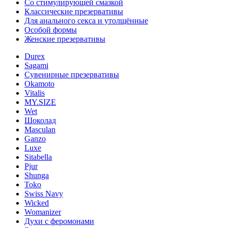
Со стимулирующей смазкой
Классические презервативы
Для анального секса и утолщённые
Особой формы
Женские презервативы
Durex
Sagami
Сувенирные презервативы
Okamoto
Vitalis
MY.SIZE
Wet
Шоколад
Masculan
Ganzo
Luxe
Sitabella
Pjur
Shunga
Toko
Swiss Navy
Wicked
Womanizer
Духи с феромонами