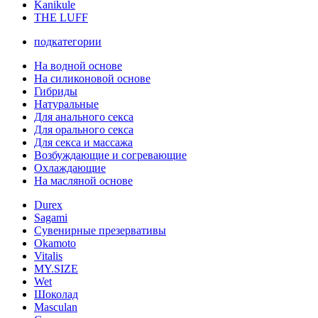
Kanikule
THE LUFF
подкатегории
На водной основе
На силиконовой основе
Гибриды
Натуральные
Для анального секса
Для орального секса
Для секса и массажа
Возбуждающие и согревающие
Охлаждающие
На масляной основе
Durex
Sagami
Сувенирные презервативы
Okamoto
Vitalis
MY.SIZE
Wet
Шоколад
Masculan