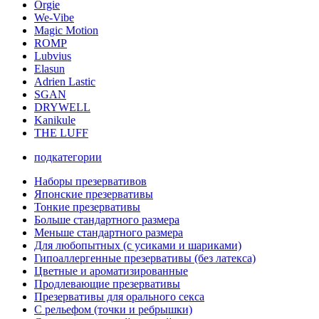
Orgie
We-Vibe
Magic Motion
ROMP
Lubvius
Elasun
Adrien Lastic
SGAN
DRYWELL
Kanikule
THE LUFF
подкатегории
Наборы презервативов
Японские презервативы
Тонкие презервативы
Больше стандартного размера
Меньше стандартного размера
Для любопытных (с усиками и шариками)
Гипоаллергенные презервативы (без латекса)
Цветные и ароматизированные
Продлевающие презервативы
Презервативы для орального секса
С рельефом (точки и ребрышки)