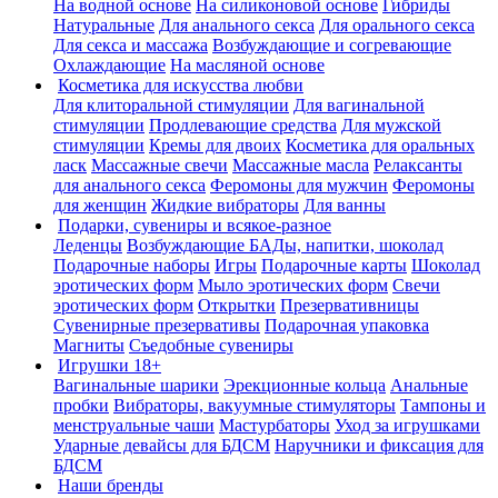
На водной основе
На силиконовой основе
Гибриды
Натуральные
Для анального секса
Для орального секса
Для секса и массажа
Возбуждающие и согревающие
Охлаждающие
На масляной основе
Косметика для искусства любви
Для клиторальной стимуляции
Для вагинальной
стимуляции
Продлевающие средства
Для мужской
стимуляции
Кремы для двоих
Косметика для оральных
ласк
Массажные свечи
Массажные масла
Релаксанты
для анального секса
Феромоны для мужчин
Феромоны
для женщин
Жидкие вибраторы
Для ванны
Подарки, сувениры и всякое-разное
Леденцы
Возбуждающие БАДы, напитки, шоколад
Подарочные наборы
Игры
Подарочные карты
Шоколад
эротических форм
Мыло эротических форм
Свечи
эротических форм
Открытки
Презервативницы
Сувенирные презервативы
Подарочная упаковка
Магниты
Съедобные сувениры
Игрушки 18+
Вагинальные шарики
Эрекционные кольца
Анальные
пробки
Вибраторы, вакуумные стимуляторы
Тампоны и
менструальные чаши
Мастурбаторы
Уход за игрушками
Ударные девайсы для БДСМ
Наручники и фиксация для
БДСМ
Наши бренды