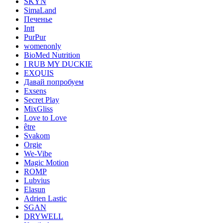
SKYN
SimaLand
Печенье
Intt
PurPur
womenonly
BioMed Nutrition
I RUB MY DUCKIE
EXQUIS
Давай попробуем
Exsens
Secret Play
MixGliss
Love to Love
être
Svakom
Orgie
We-Vibe
Magic Motion
ROMP
Lubvius
Elasun
Adrien Lastic
SGAN
DRYWELL