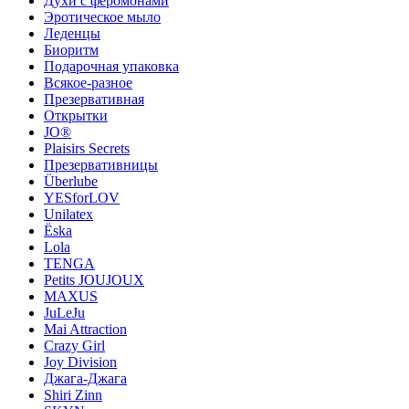
Духи с феромонами
Эротическое мыло
Леденцы
Биоритм
Подарочная упаковка
Всякое-разное
Презервативная
Открытки
JO®
Plaisirs Secrets
Презервативницы
Überlube
YESforLOV
Unilatex
Ёska
Lola
TENGA
Petits JOUJOUX
MAXUS
JuLeJu
Mai Attraction
Crazy Girl
Joy Division
Джага-Джага
Shiri Zinn