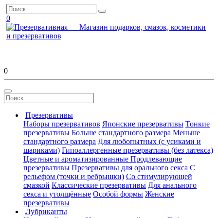
0
0
Презервативы
Наборы презервативов
Японские презервативы
Тонкие
презервативы
Больше стандартного размера
Меньше
стандартного размера
Для любопытных (с усиками и
шариками)
Гипоаллергенные презервативы (без латекса)
Цветные и ароматизированные
Продлевающие
презервативы
Презервативы для орального секса
С
рельефом (точки и ребрышки)
Со стимулирующей
смазкой
Классические презервативы
Для анального
секса и утолщённые
Особой формы
Женские
презервативы
Лубриканты