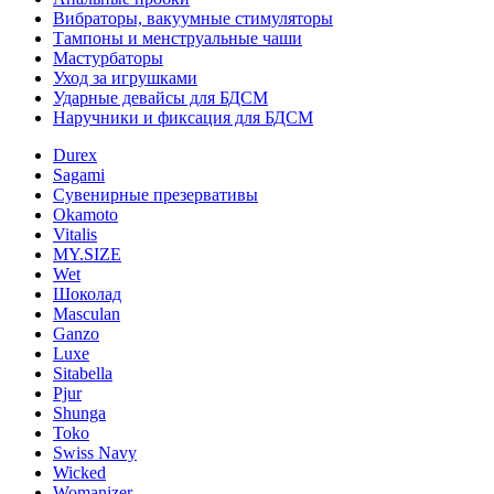
Вибраторы, вакуумные стимуляторы
Тампоны и менструальные чаши
Мастурбаторы
Уход за игрушками
Ударные девайсы для БДСМ
Наручники и фиксация для БДСМ
Durex
Sagami
Сувенирные презервативы
Okamoto
Vitalis
MY.SIZE
Wet
Шоколад
Masculan
Ganzo
Luxe
Sitabella
Pjur
Shunga
Toko
Swiss Navy
Wicked
Womanizer