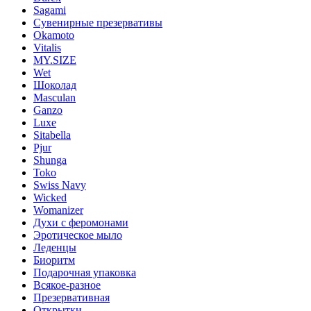
Sagami
Сувенирные презервативы
Okamoto
Vitalis
MY.SIZE
Wet
Шоколад
Masculan
Ganzo
Luxe
Sitabella
Pjur
Shunga
Toko
Swiss Navy
Wicked
Womanizer
Духи с феромонами
Эротическое мыло
Леденцы
Биоритм
Подарочная упаковка
Всякое-разное
Презервативная
Открытки