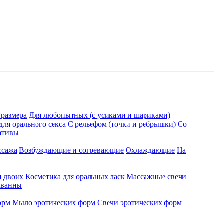
 размера
Для любопытных (с усиками и шариками)
для орального секса
С рельефом (точки и ребрышки)
Со
ативы
ссажа
Возбуждающие и согревающие
Охлаждающие
На
я двоих
Косметика для оральных ласк
Массажные свечи
 ванны
орм
Мыло эротических форм
Свечи эротических форм