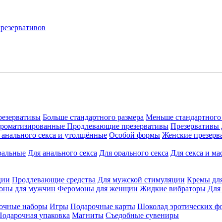
резервативы
Больше стандартного размера
Меньше стандартного
ароматизированные
Продлевающие презервативы
Презервативы 
 анального секса и утолщённые
Особой формы
Женские презерв
ральные
Для анального секса
Для орального секса
Для секса и ма
ции
Продлевающие средства
Для мужской стимуляции
Кремы дл
оны для мужчин
Феромоны для женщин
Жидкие вибраторы
Для
очные наборы
Игры
Подарочные карты
Шоколад эротических ф
Подарочная упаковка
Магниты
Съедобные сувениры