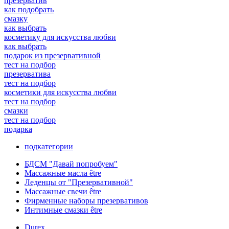
презерватив
как подобрать
смазку
как выбрать
косметику для искусства любви
как выбрать
подарок из презервативной
тест на подбор
презерватива
тест на подбор
косметики для искусства любви
тест на подбор
смазки
тест на подбор
подарка
подкатегории
БДСМ "Давай попробуем"
Массажные масла être
Леденцы от "Презервативной"
Массажные свечи être
Фирменные наборы презервативов
Интимные смазки être
Durex