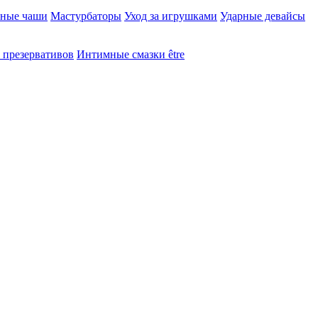
ьные чаши
Мастурбаторы
Уход за игрушками
Ударные девайсы
презервативов
Интимные смазки être