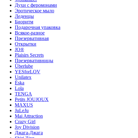
Духи с феромонами
Эротическое мыло
Леденцы
Биоритм
Подарочная упаковка
Всякое-разное
Презервативная
Открытки
JO®
Plaisirs Secrets
Презервативницы
Überlube
YESforLOV
Unilatex
Ёska
Lola
TENGA
Petits JOUJOUX
MAXUS
JuLeJu
Mai Attraction
Crazy Girl
Joy Division
Джага-Джага