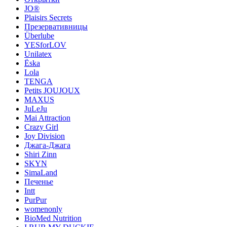
JO®
Plaisirs Secrets
Презервативницы
Überlube
YESforLOV
Unilatex
Ёska
Lola
TENGA
Petits JOUJOUX
MAXUS
JuLeJu
Mai Attraction
Crazy Girl
Joy Division
Джага-Джага
Shiri Zinn
SKYN
SimaLand
Печенье
Intt
PurPur
womenonly
BioMed Nutrition