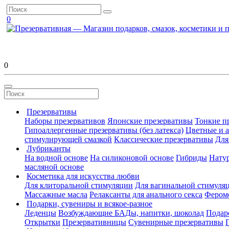
0
0
Презервативы
Наборы презервативов
Японские презервативы
Тонкие п
Гипоаллергенные презервативы (без латекса)
Цветные и 
стимулирующей смазкой
Классические презервативы
Для
Лубриканты
На водной основе
На силиконовой основе
Гибриды
Нату
масляной основе
Косметика для искусства любви
Для клиторальной стимуляции
Для вагинальной стимуля
Массажные масла
Релаксанты для анального секса
Фером
Подарки, сувениры и всякое-разное
Леденцы
Возбуждающие БАДы, напитки, шоколад
Подар
Открытки
Презервативницы
Сувенирные презервативы