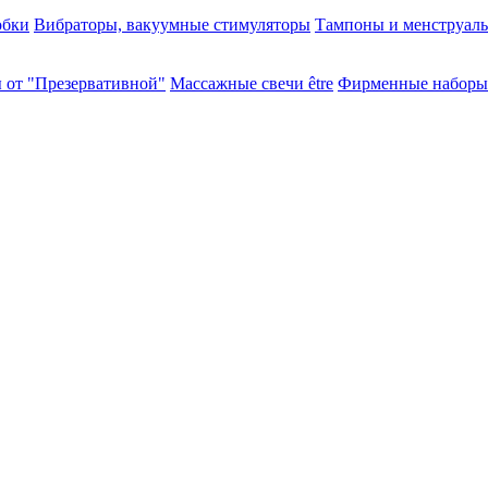
обки
Вибраторы, вакуумные стимуляторы
Тампоны и менструал
 от "Презервативной"
Массажные свечи être
Фирменные наборы 