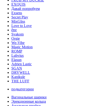
I RUB MY DUCKIE
EXQUIS
Давай попробуем
Exsens
Secret Play
MixGliss
Love to Love
être
Svakom
Orgie
We-Vibe
Magic Motion
ROMP
Lubvius
Elasun
Adrien Lastic
SGAN
DRYWELL
Kanikule
THE LUFF
подкатегории
Вагинальные шарики
Эрекционные кольца
Анальные пробки