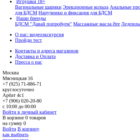
Игрушки 18+
Вагинальные шарики
Эрекционные кольца
Анальные пр
для БДСМ
Наручники и фиксация для БДСМ
Наши бренды
БДСМ "Давай попробуем"
Массажные масла être
Леденцы
О нас: видеоэкскурсия
Пройди тест
Контакты и адреса магазинов
Доставка и Оплата
Пресса о нас
Москва
Мясницкая 16
+7 (925) 71-886-71
круглосуточно
Арбат 4с1
+7 (906) 020-20-80
с 10:00 до 00:00
Войти в личный кабинет
В корзине
0
товаров
на сумму
0
Войти
В корзину
как выбрать