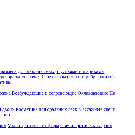
 размера
Для любопытных (с усиками и шариками)
для орального секса
С рельефом (точки и ребрышки)
Со
ативы
ссажа
Возбуждающие и согревающие
Охлаждающие
На
я двоих
Косметика для оральных ласк
Массажные свечи
 ванны
орм
Мыло эротических форм
Свечи эротических форм