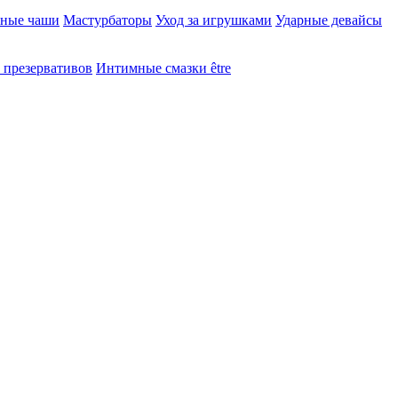
ьные чаши
Мастурбаторы
Уход за игрушками
Ударные девайсы
презервативов
Интимные смазки être