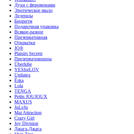
Духи с феромонами
Эротическое мыло
Леденцы
Биоритм
Подарочная упаковка
Всякое-разное
Презервативная
Открытки
JO®
Plaisirs Secrets
Презервативницы
Überlube
YESforLOV
Unilatex
Ёska
Lola
TENGA
Petits JOUJOUX
MAXUS
JuLeJu
Mai Attraction
Crazy Girl
Joy Division
Джага-Джага