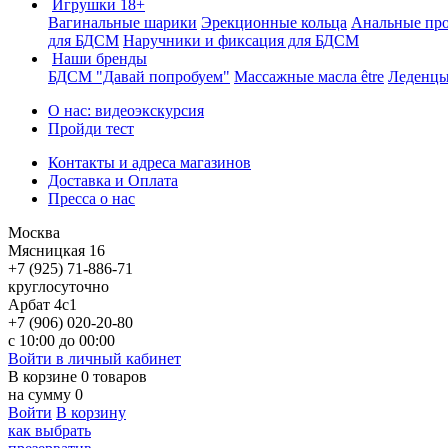
Игрушки 18+
Вагинальные шарики
Эрекционные кольца
Анальные пр
для БДСМ
Наручники и фиксация для БДСМ
Наши бренды
БДСМ "Давай попробуем"
Массажные масла être
Леденцы
О нас: видеоэкскурсия
Пройди тест
Контакты и адреса магазинов
Доставка и Оплата
Пресса о нас
Москва
Мясницкая 16
+7 (925) 71-886-71
круглосуточно
Арбат 4с1
+7 (906) 020-20-80
с 10:00 до 00:00
Войти в личный кабинет
В корзине
0
товаров
на сумму
0
Войти
В корзину
как выбрать