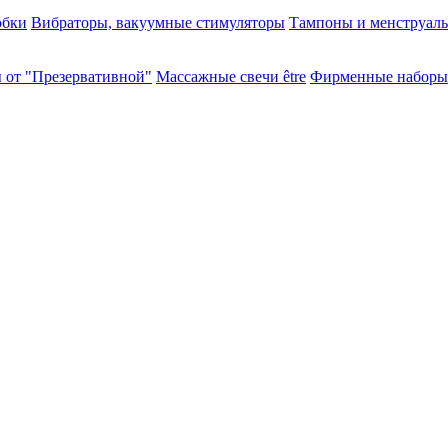
обки
Вибраторы, вакуумные стимуляторы
Тампоны и менструал
 от "Презервативной"
Массажные свечи être
Фирменные наборы 