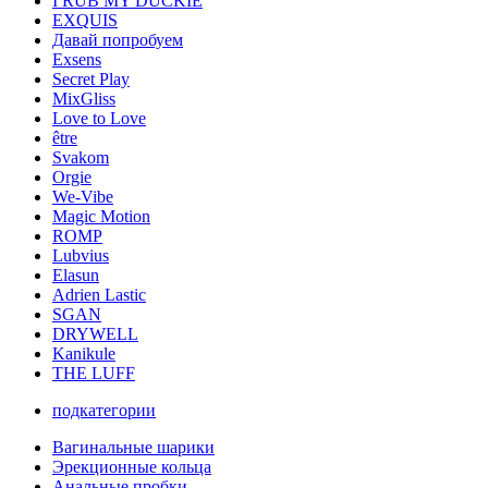
I RUB MY DUCKIE
EXQUIS
Давай попробуем
Exsens
Secret Play
MixGliss
Love to Love
être
Svakom
Orgie
We-Vibe
Magic Motion
ROMP
Lubvius
Elasun
Adrien Lastic
SGAN
DRYWELL
Kanikule
THE LUFF
подкатегории
Вагинальные шарики
Эрекционные кольца
Анальные пробки