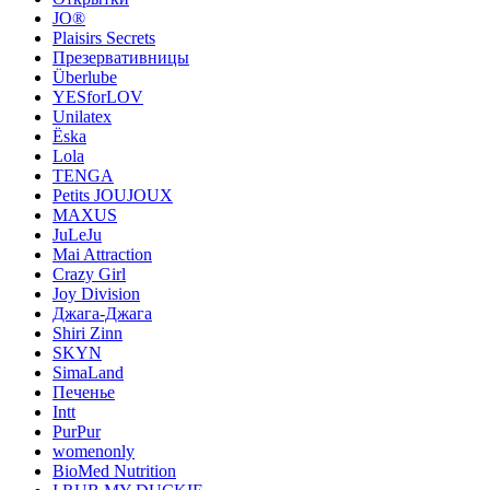
JO®
Plaisirs Secrets
Презервативницы
Überlube
YESforLOV
Unilatex
Ёska
Lola
TENGA
Petits JOUJOUX
MAXUS
JuLeJu
Mai Attraction
Crazy Girl
Joy Division
Джага-Джага
Shiri Zinn
SKYN
SimaLand
Печенье
Intt
PurPur
womenonly
BioMed Nutrition