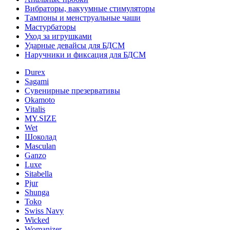
Вибраторы, вакуумные стимуляторы
Тампоны и менструальные чаши
Мастурбаторы
Уход за игрушками
Ударные девайсы для БДСМ
Наручники и фиксация для БДСМ
Durex
Sagami
Сувенирные презервативы
Okamoto
Vitalis
MY.SIZE
Wet
Шоколад
Masculan
Ganzo
Luxe
Sitabella
Pjur
Shunga
Toko
Swiss Navy
Wicked
Womanizer