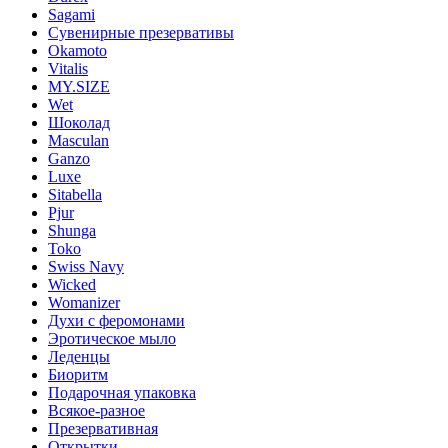
Sagami
Сувенирные презервативы
Okamoto
Vitalis
MY.SIZE
Wet
Шоколад
Masculan
Ganzo
Luxe
Sitabella
Pjur
Shunga
Toko
Swiss Navy
Wicked
Womanizer
Духи с феромонами
Эротическое мыло
Леденцы
Биоритм
Подарочная упаковка
Всякое-разное
Презервативная
Открытки