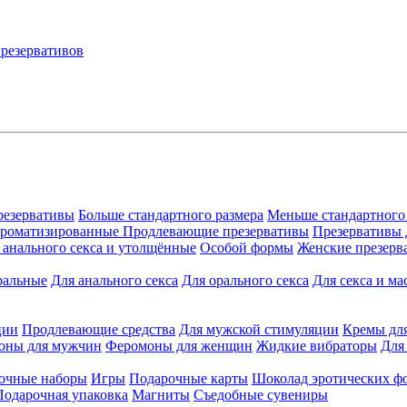
резервативы
Больше стандартного размера
Меньше стандартного
ароматизированные
Продлевающие презервативы
Презервативы 
 анального секса и утолщённые
Особой формы
Женские презерв
ральные
Для анального секса
Для орального секса
Для секса и ма
ции
Продлевающие средства
Для мужской стимуляции
Кремы дл
оны для мужчин
Феромоны для женщин
Жидкие вибраторы
Для
очные наборы
Игры
Подарочные карты
Шоколад эротических ф
Подарочная упаковка
Магниты
Съедобные сувениры