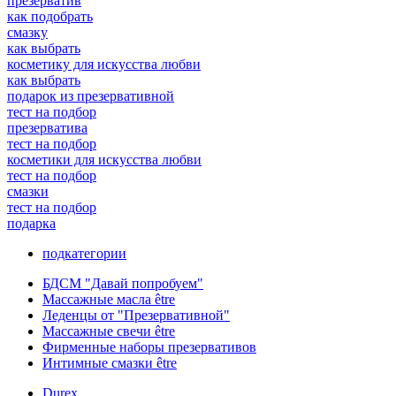
презерватив
как подобрать
смазку
как выбрать
косметику для искусства любви
как выбрать
подарок из презервативной
тест на подбор
презерватива
тест на подбор
косметики для искусства любви
тест на подбор
смазки
тест на подбор
подарка
подкатегории
БДСМ "Давай попробуем"
Массажные масла être
Леденцы от "Презервативной"
Массажные свечи être
Фирменные наборы презервативов
Интимные смазки être
Durex