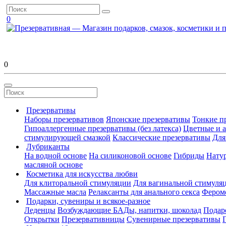
0
0
Презервативы
Наборы презервативов
Японские презервативы
Тонкие п
Гипоаллергенные презервативы (без латекса)
Цветные и 
стимулирующей смазкой
Классические презервативы
Для
Лубриканты
На водной основе
На силиконовой основе
Гибриды
Нату
масляной основе
Косметика для искусства любви
Для клиторальной стимуляции
Для вагинальной стимуля
Массажные масла
Релаксанты для анального секса
Фером
Подарки, сувениры и всякое-разное
Леденцы
Возбуждающие БАДы, напитки, шоколад
Подар
Открытки
Презервативницы
Сувенирные презервативы