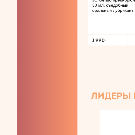
JO Gelato Крем-брю
30 мл, съедобный
оральный лубрикант
1 990
ЛИДЕРЫ
589221
177808