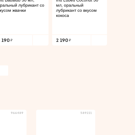
ntt Babalub 50 мл,
Intt Lubes Coconut 50
ральный лубрикант со
мл, оральный
кусом жвачки
лубрикант со вкусом
кокоса
2 190
2 190
966489
589221