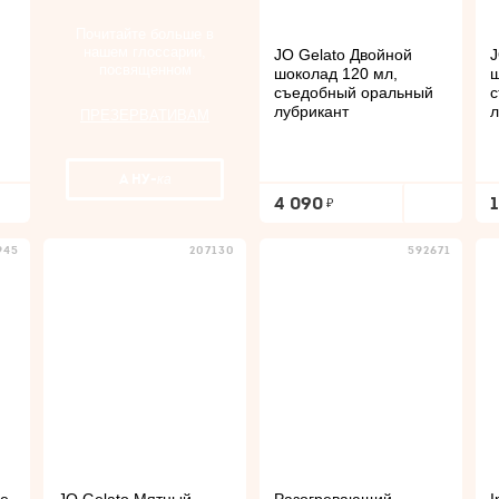
Почитайте больше в
нашем глоссарии,
JO Gelato Двойной
J
посвященном
шоколад 120 мл,
ш
съедобный оральный
с
лубрикант
л
ПРЕЗЕРВАТИВАМ
А НУ-
ка
4 090
945
207130
592671