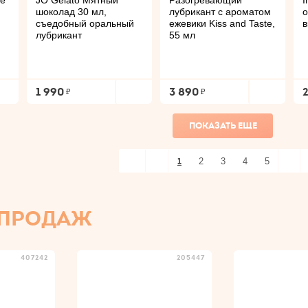
ле
JO Gelato Мятный
Разогревающий
I
шоколад 30 мл,
лубрикант с ароматом
о
съедобный оральный
ежевики Kiss and Taste,
в
лубрикант
55 мл
1 990
3 890
ПОКАЗАТЬ ЕЩЕ
1
2
3
4
5
 ПРОДАЖ
407242
205447