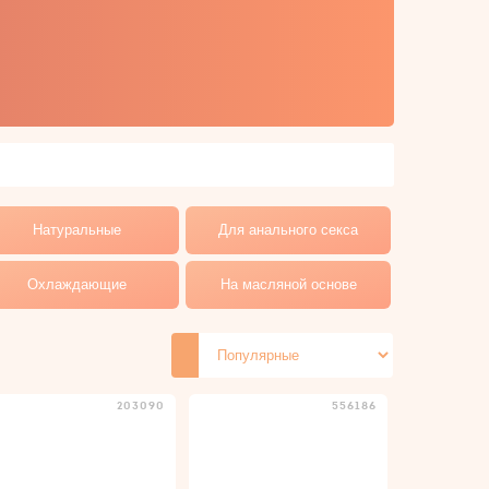
Натуральные
Для анального секса
Охлаждающие
На масляной основе
203090
556186