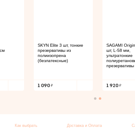
SKYN Elite 3 шт, тонкие
SAGAMI Origin
 см
презервативы из
шт, L-58 мм,
полиизопрена
ультратонкие
(безлатексные)
полиуретанов
презервативы
1 090
1 920
Как выбрать
Доставка и Оплата
С