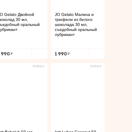
O Gelato Двойной
JO Gelato Малина и
околад 30 мл,
трюфели из белого
ъедобный оральный
шоколада 30 мл,
убрикант
съедобный оральный
лубрикант
1 990
1 990
508211
310212