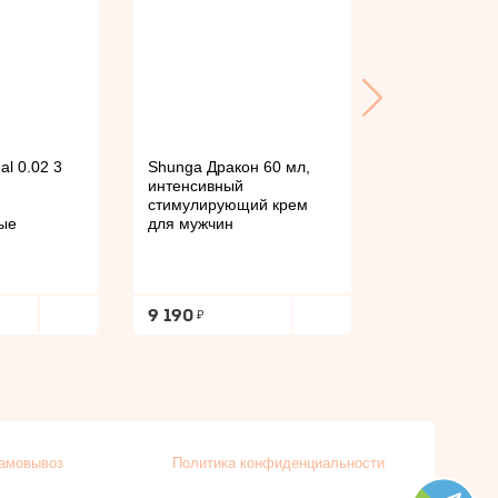
al 0.02 3
Shunga Дракон 60 мл,
VITALIS delay
интенсивный
шт, презерва
стимулирующий крем
охлаждающи
ые
для мужчин
9 190
590
амовывоз
Политика конфиденциальности