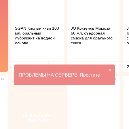
SGAN Кислый киви 100
JO Коктейль Мимоза
J
мл, оральный
60 мл, съедобная
К
лубрикант на водной
смазка для орального
с
основе
секса
о
1 790
2 690
×
ПРОБЛЕМЫ НА СЕРВЕРЕ. Простите
063
238893
НЕ ЗНАЕТЕ КАК
ВЫБРАТЬ?