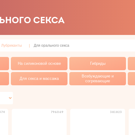
ЬНОГО СЕКСА
Лубриканты
Для орального секса
На силиконовой основе
Гибриды
Возбуждающие и
Для секса и массажа
согревающие
374
796069
381823