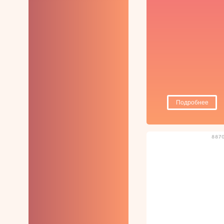
Для анального
секса и утолщённые
Особой формы
Женские
презервативы
Подробнее
887