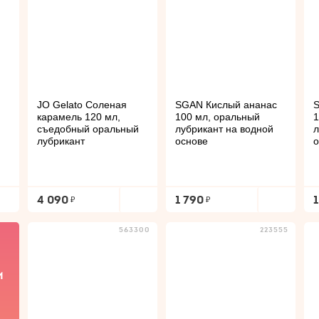
JO Gelato Соленая
SGAN Кислый ананас
S
карамель 120 мл,
100 мл, оральный
1
й
съедобный оральный
лубрикант на водной
л
лубрикант
основе
о
4 090
1 790
563300
223555
И