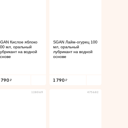
GAN Кислое яблоко
SGAN Лайм-огурец 100
00 мл, оральный
мл, оральный
убрикант на водной
лубрикант на водной
снове
основе
1 790
1 790
128069
475682