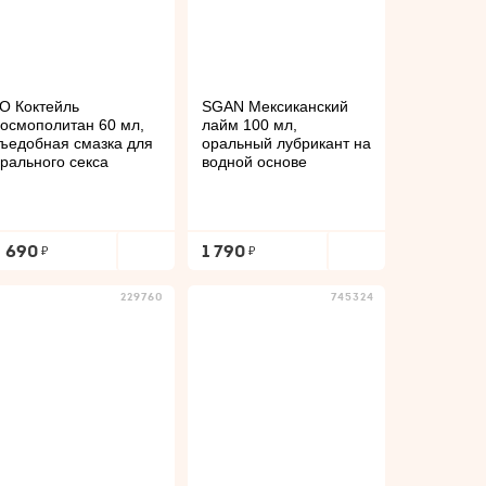
O Коктейль
SGAN Мексиканский
осмополитан 60 мл,
лайм 100 мл,
ъедобная смазка для
оральный лубрикант на
рального секса
водной основе
2 690
1 790
229760
745324