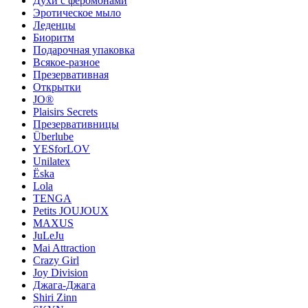
Духи с феромонами
Эротическое мыло
Леденцы
Биоритм
Подарочная упаковка
Всякое-разное
Презервативная
Открытки
JO®
Plaisirs Secrets
Презервативницы
Überlube
YESforLOV
Unilatex
Ёska
Lola
TENGA
Petits JOUJOUX
MAXUS
JuLeJu
Mai Attraction
Crazy Girl
Joy Division
Джага-Джага
Shiri Zinn