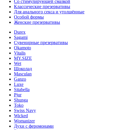
Со стимулирующей смазкой
Классические презервативы
Для анального секса и утолщённые
Особой формы
Женские презервативы
Durex
Sagami
Сувенирные презервативы
Okamoto
Vitalis
MY.SIZE
Wet
Шоколад
Masculan
Ganzo
Luxe
Sitabella
Pjur
Shunga
Toko
Swiss Navy
Wicked
Womanizer
Духи с феромонами