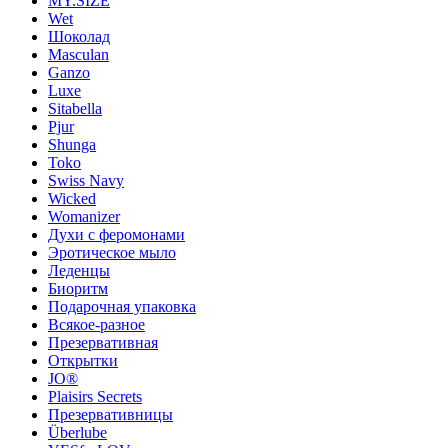
MY.SIZE
Wet
Шоколад
Masculan
Ganzo
Luxe
Sitabella
Pjur
Shunga
Toko
Swiss Navy
Wicked
Womanizer
Духи с феромонами
Эротическое мыло
Леденцы
Биоритм
Подарочная упаковка
Всякое-разное
Презервативная
Открытки
JO®
Plaisirs Secrets
Презервативницы
Überlube