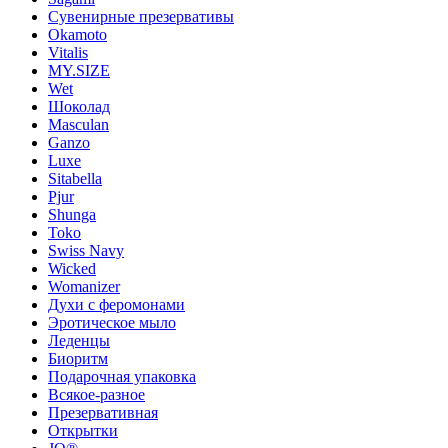
Сувенирные презервативы
Okamoto
Vitalis
MY.SIZE
Wet
Шоколад
Masculan
Ganzo
Luxe
Sitabella
Pjur
Shunga
Toko
Swiss Navy
Wicked
Womanizer
Духи с феромонами
Эротическое мыло
Леденцы
Биоритм
Подарочная упаковка
Всякое-разное
Презервативная
Открытки