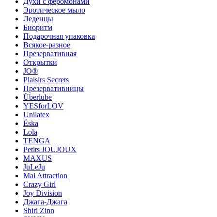
Духи с феромонами
Эротическое мыло
Леденцы
Биоритм
Подарочная упаковка
Всякое-разное
Презервативная
Открытки
JO®
Plaisirs Secrets
Презервативницы
Überlube
YESforLOV
Unilatex
Ёska
Lola
TENGA
Petits JOUJOUX
MAXUS
JuLeJu
Mai Attraction
Crazy Girl
Joy Division
Джага-Джага
Shiri Zinn