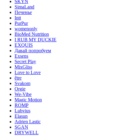
SKYN
SimaLand
Печенье
Intt
PurPur
womenonly
BioMed Nutrition
I RUB MY DUCKIE
EXQUIS
Давай попробуем
Exsens
Secret Play
MixGliss
Love to Love
être
Svakom
Orgie
We-Vibe
Magic Motion
ROMP
Lubvius
Elasun
Adrien Lastic
SGAN
DRYWELL