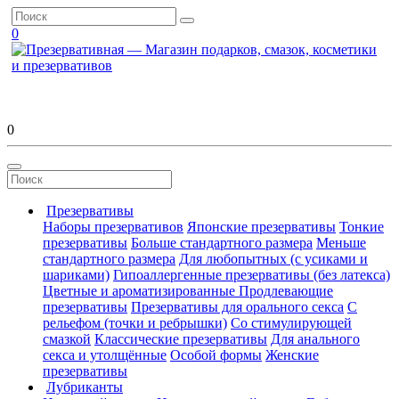
0
0
Презервативы
Наборы презервативов
Японские презервативы
Тонкие
презервативы
Больше стандартного размера
Меньше
стандартного размера
Для любопытных (с усиками и
шариками)
Гипоаллергенные презервативы (без латекса)
Цветные и ароматизированные
Продлевающие
презервативы
Презервативы для орального секса
С
рельефом (точки и ребрышки)
Со стимулирующей
смазкой
Классические презервативы
Для анального
секса и утолщённые
Особой формы
Женские
презервативы
Лубриканты