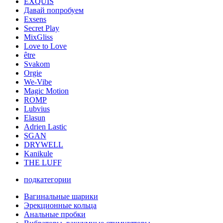
EXQUIS
Давай попробуем
Exsens
Secret Play
MixGliss
Love to Love
être
Svakom
Orgie
We-Vibe
Magic Motion
ROMP
Lubvius
Elasun
Adrien Lastic
SGAN
DRYWELL
Kanikule
THE LUFF
подкатегории
Вагинальные шарики
Эрекционные кольца
Анальные пробки