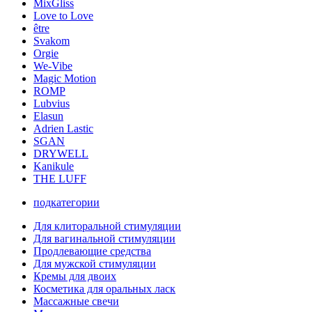
MixGliss
Love to Love
être
Svakom
Orgie
We-Vibe
Magic Motion
ROMP
Lubvius
Elasun
Adrien Lastic
SGAN
DRYWELL
Kanikule
THE LUFF
подкатегории
Для клиторальной стимуляции
Для вагинальной стимуляции
Продлевающие средства
Для мужской стимуляции
Кремы для двоих
Косметика для оральных ласк
Массажные свечи