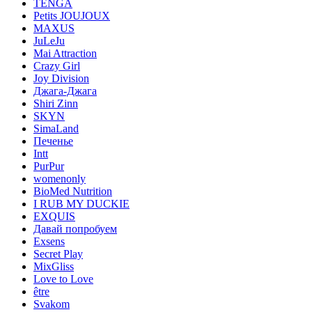
TENGA
Petits JOUJOUX
MAXUS
JuLeJu
Mai Attraction
Crazy Girl
Joy Division
Джага-Джага
Shiri Zinn
SKYN
SimaLand
Печенье
Intt
PurPur
womenonly
BioMed Nutrition
I RUB MY DUCKIE
EXQUIS
Давай попробуем
Exsens
Secret Play
MixGliss
Love to Love
être
Svakom