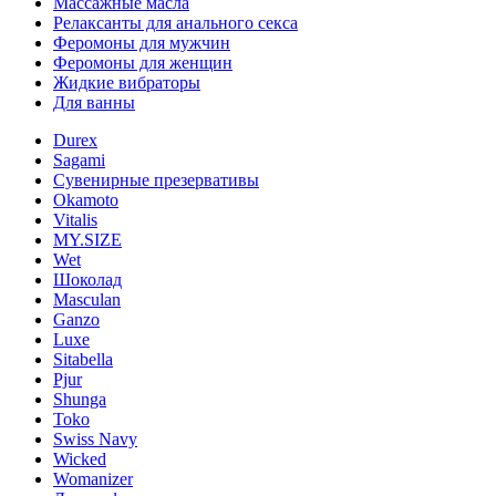
Массажные масла
Релаксанты для анального секса
Феромоны для мужчин
Феромоны для женщин
Жидкие вибраторы
Для ванны
Durex
Sagami
Сувенирные презервативы
Okamoto
Vitalis
MY.SIZE
Wet
Шоколад
Masculan
Ganzo
Luxe
Sitabella
Pjur
Shunga
Toko
Swiss Navy
Wicked
Womanizer