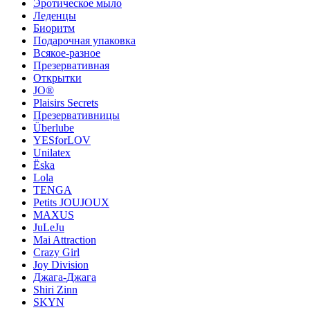
Эротическое мыло
Леденцы
Биоритм
Подарочная упаковка
Всякое-разное
Презервативная
Открытки
JO®
Plaisirs Secrets
Презервативницы
Überlube
YESforLOV
Unilatex
Ёska
Lola
TENGA
Petits JOUJOUX
MAXUS
JuLeJu
Mai Attraction
Crazy Girl
Joy Division
Джага-Джага
Shiri Zinn
SKYN