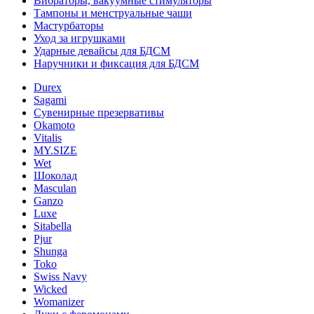
Вибраторы, вакуумные стимуляторы
Тампоны и менструальные чаши
Мастурбаторы
Уход за игрушками
Ударные девайсы для БДСМ
Наручники и фиксация для БДСМ
Durex
Sagami
Сувенирные презервативы
Okamoto
Vitalis
MY.SIZE
Wet
Шоколад
Masculan
Ganzo
Luxe
Sitabella
Pjur
Shunga
Toko
Swiss Navy
Wicked
Womanizer