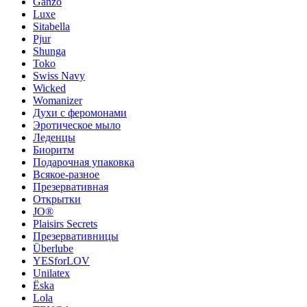
Ganzo
Luxe
Sitabella
Pjur
Shunga
Toko
Swiss Navy
Wicked
Womanizer
Духи с феромонами
Эротическое мыло
Леденцы
Биоритм
Подарочная упаковка
Всякое-разное
Презервативная
Открытки
JO®
Plaisirs Secrets
Презервативницы
Überlube
YESforLOV
Unilatex
Ёska
Lola