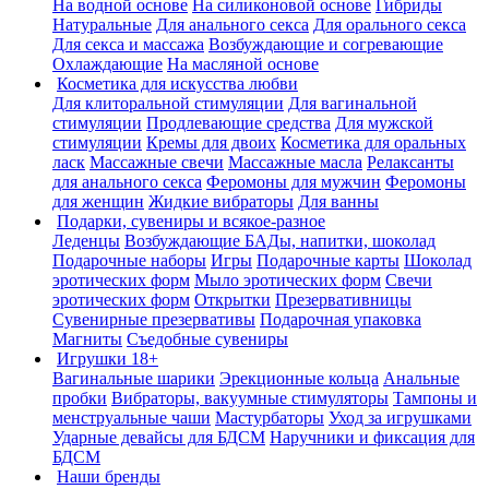
На водной основе
На силиконовой основе
Гибриды
Натуральные
Для анального секса
Для орального секса
Для секса и массажа
Возбуждающие и согревающие
Охлаждающие
На масляной основе
Косметика для искусства любви
Для клиторальной стимуляции
Для вагинальной
стимуляции
Продлевающие средства
Для мужской
стимуляции
Кремы для двоих
Косметика для оральных
ласк
Массажные свечи
Массажные масла
Релаксанты
для анального секса
Феромоны для мужчин
Феромоны
для женщин
Жидкие вибраторы
Для ванны
Подарки, сувениры и всякое-разное
Леденцы
Возбуждающие БАДы, напитки, шоколад
Подарочные наборы
Игры
Подарочные карты
Шоколад
эротических форм
Мыло эротических форм
Свечи
эротических форм
Открытки
Презервативницы
Сувенирные презервативы
Подарочная упаковка
Магниты
Съедобные сувениры
Игрушки 18+
Вагинальные шарики
Эрекционные кольца
Анальные
пробки
Вибраторы, вакуумные стимуляторы
Тампоны и
менструальные чаши
Мастурбаторы
Уход за игрушками
Ударные девайсы для БДСМ
Наручники и фиксация для
БДСМ
Наши бренды