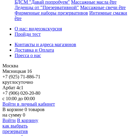
БДСМ "Давай попробуем"
Массажные масла être
Леденцы от "Презервативной"
Массажные свечи être
Фирменные наборы презервативов
Интимные смазки
être
О нас: видеоэкскурсия
Пройди тест
Контакты и адреса магазинов
Доставка и Оплата
Пресса о нас
Москва
Мясницкая 16
+7 (925) 71-886-71
круглосуточно
Арбат 4с1
+7 (906) 020-20-80
с 10:00 до 00:00
Войти в личный кабинет
В корзине
0
товаров
на сумму
0
Войти
В корзину
как выбрать
презерватив