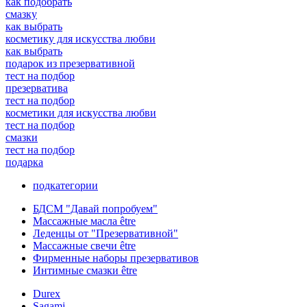
как подобрать
смазку
как выбрать
косметику для искусства любви
как выбрать
подарок из презервативной
тест на подбор
презерватива
тест на подбор
косметики для искусства любви
тест на подбор
смазки
тест на подбор
подарка
подкатегории
БДСМ "Давай попробуем"
Массажные масла être
Леденцы от "Презервативной"
Массажные свечи être
Фирменные наборы презервативов
Интимные смазки être
Durex
Sagami