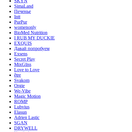
SKYN
SimaLand
Печенье
Intt
PurPur
womenonly
BioMed Nutrition
I RUB MY DUCKIE
EXQUIS
Давай попробуем
Exsens
Secret Play
MixGliss
Love to Love
être
Svakom
Orgie
We-Vibe
Magic Motion
ROMP
Lubvius
Elasun
Adrien Lastic
SGAN
DRYWELL