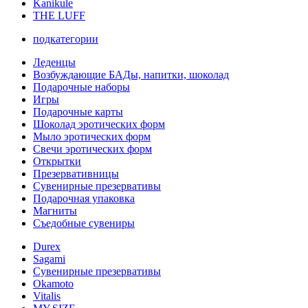
Kanikule
THE LUFF
подкатегории
Леденцы
Возбуждающие БАДы, напитки, шоколад
Подарочные наборы
Игры
Подарочные карты
Шоколад эротических форм
Мыло эротических форм
Свечи эротических форм
Открытки
Презервативницы
Сувенирные презервативы
Подарочная упаковка
Магниты
Съедобные сувениры
Durex
Sagami
Сувенирные презервативы
Okamoto
Vitalis