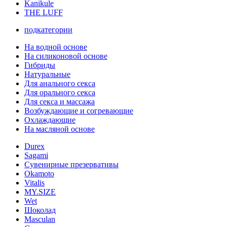
Kanikule
THE LUFF
подкатегории
На водной основе
На силиконовой основе
Гибриды
Натуральные
Для анального секса
Для орального секса
Для секса и массажа
Возбуждающие и согревающие
Охлаждающие
На масляной основе
Durex
Sagami
Сувенирные презервативы
Okamoto
Vitalis
MY.SIZE
Wet
Шоколад
Masculan