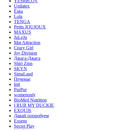
YESforLOV
Unilatex
Ёska
Lola
TENGA
Petits JOUJOUX
MAXUS
JuLeJu
Mai Attraction
Crazy Girl
Joy Division
Джага-Джага
Shiri Zinn
SKYN
SimaLand
Печенье
Intt
PurPur
womenonly
BioMed Nutrition
I RUB MY DUCKIE
EXQUIS
Давай попробуем
Exsens
Secret Play