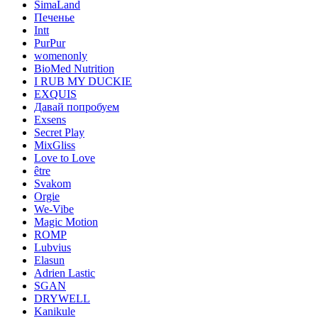
SimaLand
Печенье
Intt
PurPur
womenonly
BioMed Nutrition
I RUB MY DUCKIE
EXQUIS
Давай попробуем
Exsens
Secret Play
MixGliss
Love to Love
être
Svakom
Orgie
We-Vibe
Magic Motion
ROMP
Lubvius
Elasun
Adrien Lastic
SGAN
DRYWELL
Kanikule