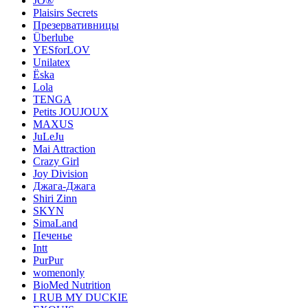
JO®
Plaisirs Secrets
Презервативницы
Überlube
YESforLOV
Unilatex
Ёska
Lola
TENGA
Petits JOUJOUX
MAXUS
JuLeJu
Mai Attraction
Crazy Girl
Joy Division
Джага-Джага
Shiri Zinn
SKYN
SimaLand
Печенье
Intt
PurPur
womenonly
BioMed Nutrition
I RUB MY DUCKIE