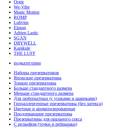
Orgie
We-Vibe
Magic Motion
ROMP
Lubvius
Elasun
Adrien Lastic
SGAN
DRYWELL
Kanikule
THE LUFF
подкатегории
Наборы презервативов
Японские презервативы
Тонкие презервативы
Больше стандартного размера
Меньше стандартного размера
Для любопытных (с усиками и шариками)
Гипоаллергенные презервативы (без латекса)
Цветные и ароматизированные
Продлевающие презервативы
Презервативы для орального секса
С рельефом (точки и ребрышки)