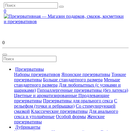
0
0
Презервативы
Наборы презервативов
Японские презервативы
Тонкие
презервативы
Больше стандартного размера
Меньше
стандартного размера
Для любопытных (с усиками и
шариками)
Гипоаллергенные презервативы (без латекса)
Цветные и ароматизированные
Продлевающие
презервативы
Презервативы для орального секса
С
рельефом (точки и ребрышки)
Со стимулирующей
смазкой
Классические презервативы
Для анального
секса и утолщённые
Особой формы
Женские
презервативы
Лубриканты