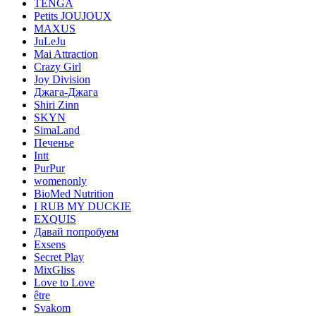
TENGA
Petits JOUJOUX
MAXUS
JuLeJu
Mai Attraction
Crazy Girl
Joy Division
Джага-Джага
Shiri Zinn
SKYN
SimaLand
Печенье
Intt
PurPur
womenonly
BioMed Nutrition
I RUB MY DUCKIE
EXQUIS
Давай попробуем
Exsens
Secret Play
MixGliss
Love to Love
être
Svakom