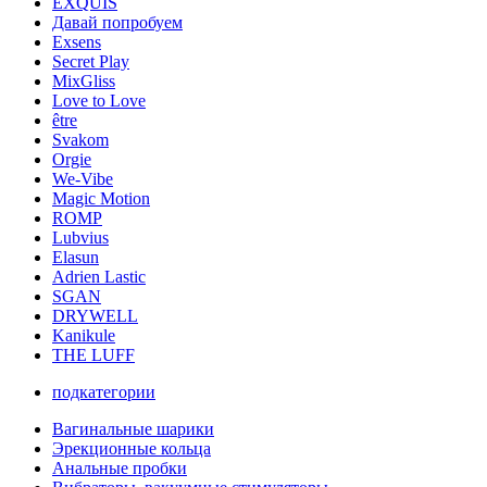
EXQUIS
Давай попробуем
Exsens
Secret Play
MixGliss
Love to Love
être
Svakom
Orgie
We-Vibe
Magic Motion
ROMP
Lubvius
Elasun
Adrien Lastic
SGAN
DRYWELL
Kanikule
THE LUFF
подкатегории
Вагинальные шарики
Эрекционные кольца
Анальные пробки