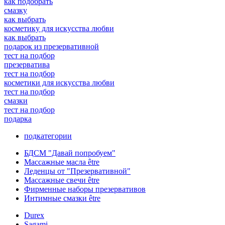
как подобрать
смазку
как выбрать
косметику для искусства любви
как выбрать
подарок из презервативной
тест на подбор
презерватива
тест на подбор
косметики для искусства любви
тест на подбор
смазки
тест на подбор
подарка
подкатегории
БДСМ "Давай попробуем"
Массажные масла être
Леденцы от "Презервативной"
Массажные свечи être
Фирменные наборы презервативов
Интимные смазки être
Durex
Sagami