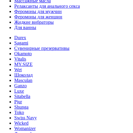
Массажные масла
Релаксанты для анального секса
Феромоны для мужчин
Феромоны для женщин
Жидкие вибраторы
Для ванны
Durex
Sagami
Сувенирные презервативы
Okamoto
Vitalis
MY.SIZE
Wet
Шоколад
Masculan
Ganzo
Luxe
Sitabella
Pjur
Shunga
Toko
Swiss Navy
Wicked
Womanizer