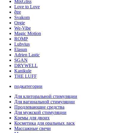
MixGliss
Love to Love
être
Svakom
Orgie
We-Vibe
Magic Motion
ROMP
Lubvius
Elasun
Adrien Lastic
SGAN
DRYWELL
Kanikule
THE LUFF
подкатегории
Для клиторальной стимуляции
Для вагинальной стимуляции
Продлевающие средства
Для мужской стимуляции
Кремы для двоих
Косметика для оральных ласк
Массажные свечи