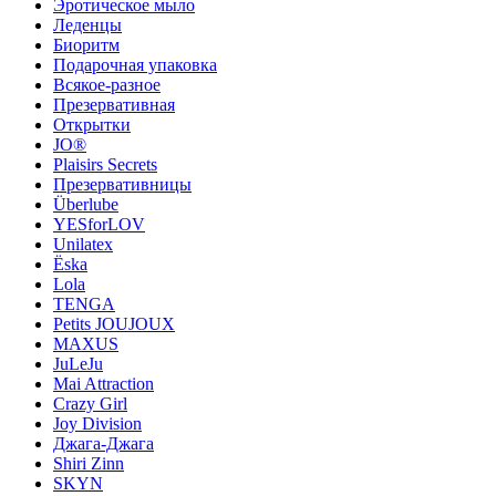
Эротическое мыло
Леденцы
Биоритм
Подарочная упаковка
Всякое-разное
Презервативная
Открытки
JO®
Plaisirs Secrets
Презервативницы
Überlube
YESforLOV
Unilatex
Ёska
Lola
TENGA
Petits JOUJOUX
MAXUS
JuLeJu
Mai Attraction
Crazy Girl
Joy Division
Джага-Джага
Shiri Zinn
SKYN