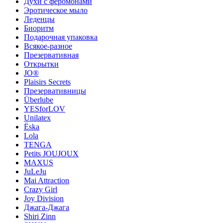
Духи с феромонами
Эротическое мыло
Леденцы
Биоритм
Подарочная упаковка
Всякое-разное
Презервативная
Открытки
JO®
Plaisirs Secrets
Презервативницы
Überlube
YESforLOV
Unilatex
Ёska
Lola
TENGA
Petits JOUJOUX
MAXUS
JuLeJu
Mai Attraction
Crazy Girl
Joy Division
Джага-Джага
Shiri Zinn