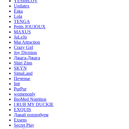
YESforLOV
Unilatex
Ёska
Lola
TENGA
Petits JOUJOUX
MAXUS
JuLeJu
Mai Attraction
Crazy Girl
Joy Division
Джага-Джага
Shiri Zinn
SKYN
SimaLand
Печенье
Intt
PurPur
womenonly
BioMed Nutrition
I RUB MY DUCKIE
EXQUIS
Давай попробуем
Exsens
Secret Play