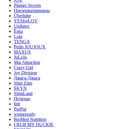
JO®
Plaisirs Secrets
Презервативницы
Überlube
YESforLOV
Unilatex
Ёska
Lola
TENGA
Petits JOUJOUX
MAXUS
JuLeJu
Mai Attraction
Crazy Girl
Joy Division
Джага-Джага
Shiri Zinn
SKYN
SimaLand
Печенье
Intt
PurPur
womenonly
BioMed Nutrition
I RUB MY DUCKIE