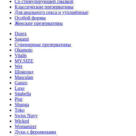
Со стимулирующей смазкой
Классические презервативы
Для анального секса и утолщённые
Особой формы
Женские презервативы
Durex
Sagami
Сувенирные презервативы
Okamoto
Vitalis
MY.SIZE
Wet
Шоколад
Masculan
Ganzo
Luxe
Sitabella
Pjur
Shunga
Toko
Swiss Navy
Wicked
Womanizer
Духи с феромонами