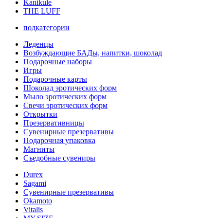
Kanikule
THE LUFF
подкатегории
Леденцы
Возбуждающие БАДы, напитки, шоколад
Подарочные наборы
Игры
Подарочные карты
Шоколад эротических форм
Мыло эротических форм
Свечи эротических форм
Открытки
Презервативницы
Сувенирные презервативы
Подарочная упаковка
Магниты
Съедобные сувениры
Durex
Sagami
Сувенирные презервативы
Okamoto
Vitalis