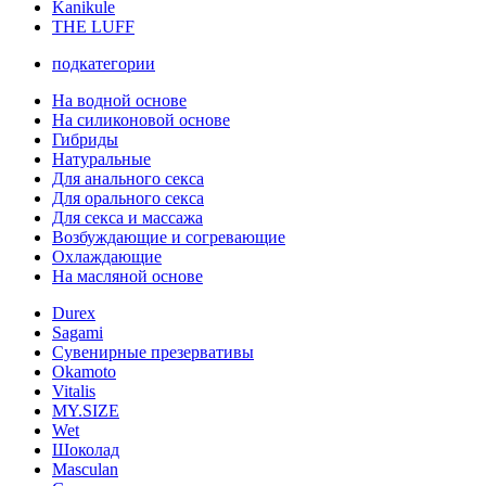
Kanikule
THE LUFF
подкатегории
На водной основе
На силиконовой основе
Гибриды
Натуральные
Для анального секса
Для орального секса
Для секса и массажа
Возбуждающие и согревающие
Охлаждающие
На масляной основе
Durex
Sagami
Сувенирные презервативы
Okamoto
Vitalis
MY.SIZE
Wet
Шоколад
Masculan