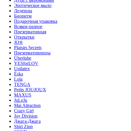
Духи с феромонами
Эротическое мыло
Леденцы
Биоритм
Подарочная упаковка
Всякое-разное
Презервативная
Открытки
JO®
Plaisirs Secrets
Презервативницы
Überlube
YESforLOV
Unilatex
Ёska
Lola
TENGA
Petits JOUJOUX
MAXUS
JuLeJu
Mai Attraction
Crazy Girl
Joy Division
Джага-Джага
Shiri Zinn