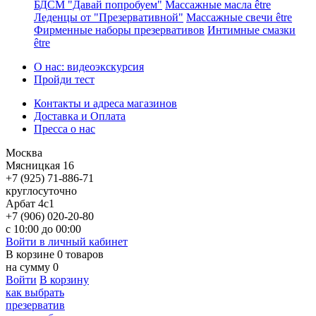
БДСМ "Давай попробуем"
Массажные масла être
Леденцы от "Презервативной"
Массажные свечи être
Фирменные наборы презервативов
Интимные смазки
être
О нас: видеоэкскурсия
Пройди тест
Контакты и адреса магазинов
Доставка и Оплата
Пресса о нас
Москва
Мясницкая 16
+7 (925) 71-886-71
круглосуточно
Арбат 4с1
+7 (906) 020-20-80
с 10:00 до 00:00
Войти в личный кабинет
В корзине
0
товаров
на сумму
0
Войти
В корзину
как выбрать
презерватив