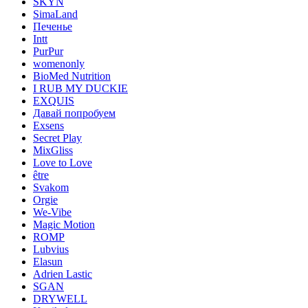
SKYN
SimaLand
Печенье
Intt
PurPur
womenonly
BioMed Nutrition
I RUB MY DUCKIE
EXQUIS
Давай попробуем
Exsens
Secret Play
MixGliss
Love to Love
être
Svakom
Orgie
We-Vibe
Magic Motion
ROMP
Lubvius
Elasun
Adrien Lastic
SGAN
DRYWELL