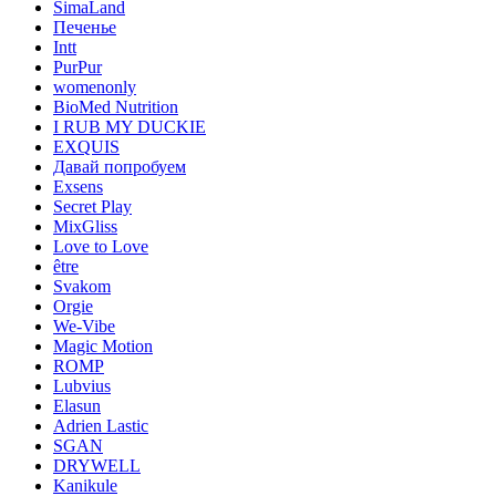
SimaLand
Печенье
Intt
PurPur
womenonly
BioMed Nutrition
I RUB MY DUCKIE
EXQUIS
Давай попробуем
Exsens
Secret Play
MixGliss
Love to Love
être
Svakom
Orgie
We-Vibe
Magic Motion
ROMP
Lubvius
Elasun
Adrien Lastic
SGAN
DRYWELL
Kanikule