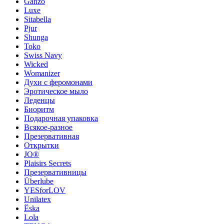
Ganzo
Luxe
Sitabella
Pjur
Shunga
Toko
Swiss Navy
Wicked
Womanizer
Духи с феромонами
Эротическое мыло
Леденцы
Биоритм
Подарочная упаковка
Всякое-разное
Презервативная
Открытки
JO®
Plaisirs Secrets
Презервативницы
Überlube
YESforLOV
Unilatex
Ёska
Lola