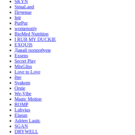
SKYN
SimaLand
Печенье
Intt
PurPur
womenonly
BioMed Nutrition
I RUB MY DUCKIE
EXQUIS
Давай попробуем
Exsens
Secret Play
MixGliss
Love to Love
être
Svakom
Orgie
We-Vibe
Magic Motion
ROMP
Lubvius
Elasun
Adrien Lastic
SGAN
DRYWELL