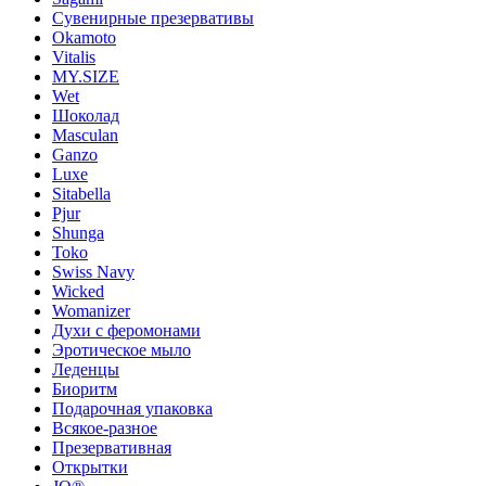
Сувенирные презервативы
Okamoto
Vitalis
MY.SIZE
Wet
Шоколад
Masculan
Ganzo
Luxe
Sitabella
Pjur
Shunga
Toko
Swiss Navy
Wicked
Womanizer
Духи с феромонами
Эротическое мыло
Леденцы
Биоритм
Подарочная упаковка
Всякое-разное
Презервативная
Открытки