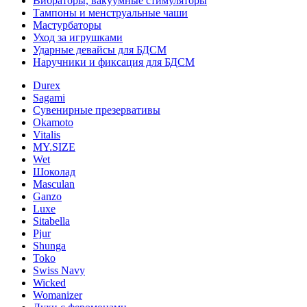
Вибраторы, вакуумные стимуляторы
Тампоны и менструальные чаши
Мастурбаторы
Уход за игрушками
Ударные девайсы для БДСМ
Наручники и фиксация для БДСМ
Durex
Sagami
Сувенирные презервативы
Okamoto
Vitalis
MY.SIZE
Wet
Шоколад
Masculan
Ganzo
Luxe
Sitabella
Pjur
Shunga
Toko
Swiss Navy
Wicked
Womanizer