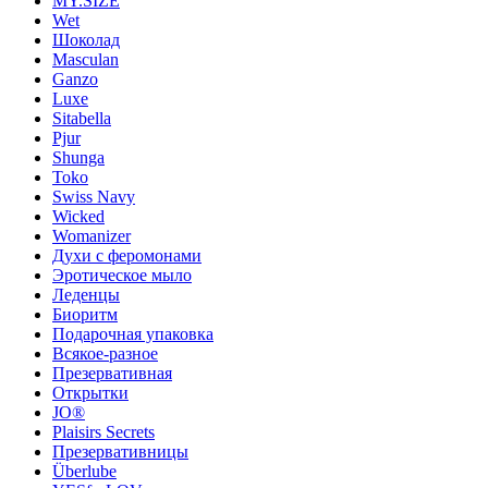
MY.SIZE
Wet
Шоколад
Masculan
Ganzo
Luxe
Sitabella
Pjur
Shunga
Toko
Swiss Navy
Wicked
Womanizer
Духи с феромонами
Эротическое мыло
Леденцы
Биоритм
Подарочная упаковка
Всякое-разное
Презервативная
Открытки
JO®
Plaisirs Secrets
Презервативницы
Überlube