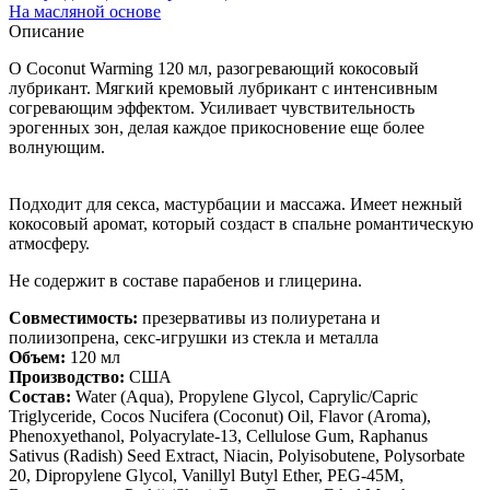
На масляной основе
Описание
O Coconut Warming 120 мл, разогревающий кокосовый
лубрикант. Мягкий кремовый лубрикант с интенсивным
согревающим эффектом. Усиливает чувствительность
эрогенных зон, делая каждое прикосновение еще более
волнующим.
Подходит для секса, мастурбации и массажа. Имеет нежный
кокосовый аромат, который создаст в спальне романтическую
атмосферу.
Не содержит в составе парабенов и глицерина.
Совместимость:
презервативы из полиуретана и
полиизопрена, секс-игрушки из стекла и металла
Объем:
120 мл
Производство:
США
Состав:
Water (Aqua), Propylene Glycol, Caprylic/Capric
Triglyceride, Cocos Nucifera (Coconut) Oil, Flavor (Aroma),
Phenoxyethanol, Polyacrylate-13, Cellulose Gum, Raphanus
Sativus (Radish) Seed Extract, Niacin, Polyisobutene, Polysorbate
20, Dipropylene Glycol, Vanillyl Butyl Ether, PEG-45M,