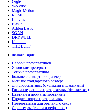
Orgie
We-Vibe
Magic Motion
ROMP
Lubvius
Elasun
Adrien Lastic
SGAN
DRYWELL
Kanikule
THE LUFF
подкатегории
Наборы презервативов
Японские презервативы
Тонкие презервативы
Больше стандартного размера
Меньше стандартного размера
Для любопытных (с усиками и шариками)
Гипоаллергенные презервативы (без латекса)
Цветные и ароматизированные
Продлевающие презервативы
Презервативы для орального секса
С рельефом (точки и ребрышки)