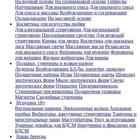
На водной основе
На силиконовой основе
Гибриды
Натуральные
Для анального секса
Для орального секса
Для секса и массажа
Возбуждающие и согревающие
Охлаждающие
На масляной основе
Косметика для искусства любви
Для клиторальной стимуляции
Для вагинальной
стимуляции
Продлевающие средства
Для мужской
стимуляции
Кремы для двоих
Косметика для оральных
ласк
Массажные свечи
Массажные масла
Релаксанты
для анального секса
Феромоны для мужчин
Феромоны
для женщин
Жидкие вибраторы
Для ванны
Подарки, сувениры и всякое-разное
Леденцы
Возбуждающие БАДы, напитки, шоколад
Подарочные наборы
Игры
Подарочные карты
Шоколад
эротических форм
Мыло эротических форм
Свечи
эротических форм
Открытки
Презервативницы
Сувенирные презервативы
Подарочная упаковка
Магниты
Съедобные сувениры
Игрушки 18+
Вагинальные шарики
Эрекционные кольца
Анальные
пробки
Вибраторы, вакуумные стимуляторы
Тампоны и
менструальные чаши
Мастурбаторы
Уход за игрушками
Ударные девайсы для БДСМ
Наручники и фиксация для
БДСМ
Наши бренды