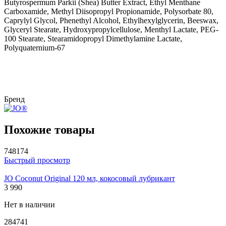
Butyrospermum Parkii (Shea) Butter Extract, Ethyl Menthane
Carboxamide, Methyl Diisopropyl Propionamide, Polysorbate 80,
Caprylyl Glycol, Phenethyl Alcohol, Ethylhexylglycerin, Beeswax,
Glyceryl Stearate, Hydroxypropylcellulose, Menthyl Lactate, PEG-
100 Stearate, Stearamidopropyl Dimethylamine Lactate,
Polyquaternium-67
Бренд
Похожие товары
748174
Быстрый просмотр
JO Coconut Original 120 мл, кокосовый лубрикант
3 990
Нет в наличии
284741