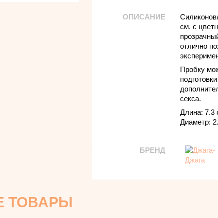
ОПИСАНИЕ
Силиконова
см, с цвет
прозрачный
отлично п
эксперимен
Пробку мо
подготовки
дополнител
секса.
Длина: 7.3
Диаметр: 2
БРЕНД
Е ТОВАРЫ