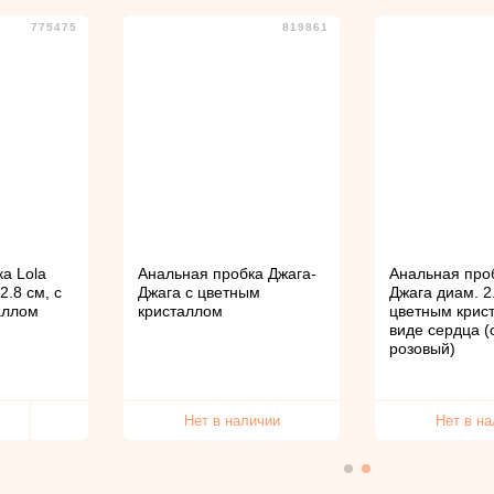
775475
819861
а Lola
Анальная пробка Джага-
Анальная про
2.8 см, с
Джага с цветным
Джага диам. 2.
аллом
кристаллом
цветным крис
виде сердца (
розовый)
Нет в наличии
Нет в н