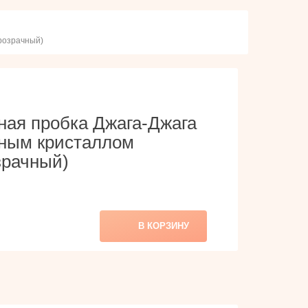
прозрачный)
ная пробка Джага-Джага
етным кристаллом
зрачный)
В КОРЗИНУ