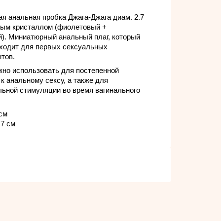
я анальная пробка Джага-Джага диам. 2.7
ным кристаллом (фиолетовый +
). Миниатюрный анальный плаг, который
оходит для первых сексуальных
тов.
жно использовать для постепенной
 к анальному сексу, а также для
ьной стимуляции во время вагинального
 см
.7 см