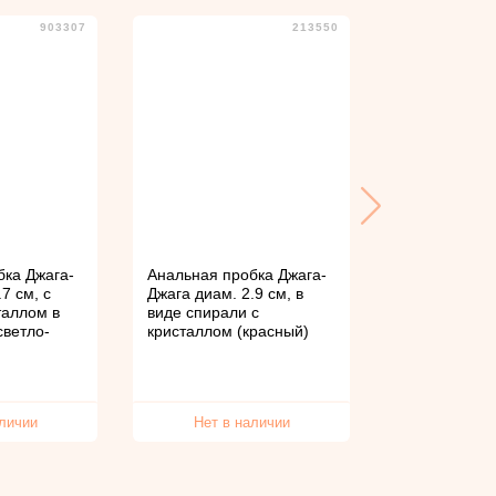
903307
213550
бка Джага-
Анальная пробка Джага-
Анальная про
7 см, с
Джага диам. 2.9 см, в
Diamond диам
таллом в
виде спирали с
голубым кри
светло-
кристаллом (красный)
1 890
аличии
Нет в наличии