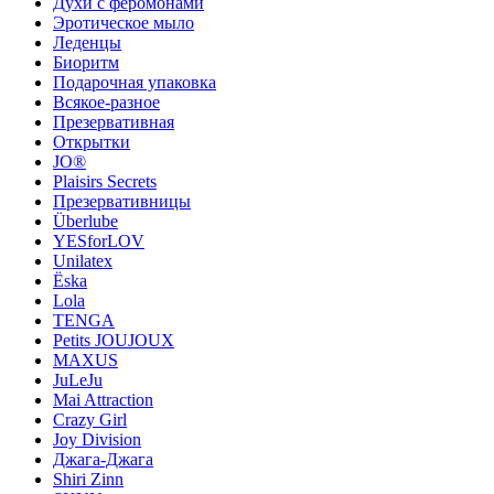
Духи с феромонами
Эротическое мыло
Леденцы
Биоритм
Подарочная упаковка
Всякое-разное
Презервативная
Открытки
JO®
Plaisirs Secrets
Презервативницы
Überlube
YESforLOV
Unilatex
Ёska
Lola
TENGA
Petits JOUJOUX
MAXUS
JuLeJu
Mai Attraction
Crazy Girl
Joy Division
Джага-Джага
Shiri Zinn