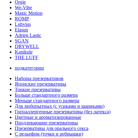
Orgie
We-Vibe
Magic Motion
ROMP
Lubvius
Elasun
Adrien Lastic
SGAN
DRYWELL
Kanikule
THE LUFF
подкатегории
Наборы презервативов
Японские презервативы
Тонкие презервативы
Больше стандартного размера
Меньше стандартного размера
Для любопытных (с усиками и шариками)
Гипоаллергенные презервативы (без латекса)
Цветные и ароматизированные
Продлевающие презервативы
Презервативы для орального секса
С рельефом (точки и ребрышки)