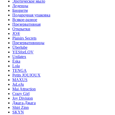
Эротическое мыло
Леденцы
Биоритм
Подарочная упаковка
Всякое-разное
Презервативная
Открытки
JO®
Plaisirs Secrets
Презервативницы
Überlube
YESforLOV
Unilatex
Ёska
Lola
TENGA
Petits JOUJOUX
MAXUS
JuLeJu
Mai Attraction
Crazy Girl
Joy Division
Джага-Джага
Shiri Zinn
SKYN