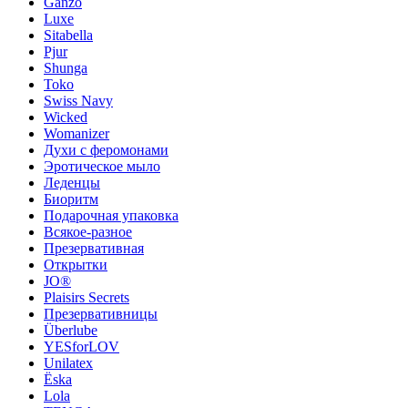
Ganzo
Luxe
Sitabella
Pjur
Shunga
Toko
Swiss Navy
Wicked
Womanizer
Духи с феромонами
Эротическое мыло
Леденцы
Биоритм
Подарочная упаковка
Всякое-разное
Презервативная
Открытки
JO®
Plaisirs Secrets
Презервативницы
Überlube
YESforLOV
Unilatex
Ёska
Lola