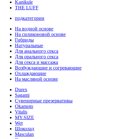
Kanikule
THE LUFF
подкатегории
На водной основе
На силиконовой основе
Гибриды
Натуральные
Для анального секса
Для орального секса
Для секса и массажа
Возбуждающие и согревающие
Охлаждающие
На масляной основе
Durex
Sagami
Сувенирные презервативы
Okamoto
Vitalis
MY.SIZE
Wet
Шоколад
Masculan