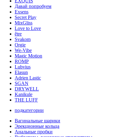
EXQUIS
Давай попробуем
Exsens
Secret Play
MixGliss
Love to Love
être
Svakom
Orgie
We-Vibe
Magic Motion
ROMP
Lubvius
Elasun
Adrien Lastic
SGAN
DRYWELL
Kanikule
THE LUFF
подкатегории
Вагинальные шарики
Эрекционные кольца
Анальные пробки