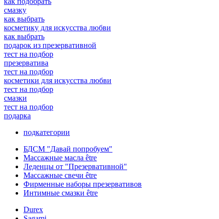
как подобрать
смазку
как выбрать
косметику для искусства любви
как выбрать
подарок из презервативной
тест на подбор
презерватива
тест на подбор
косметики для искусства любви
тест на подбор
смазки
тест на подбор
подарка
подкатегории
БДСМ "Давай попробуем"
Массажные масла être
Леденцы от "Презервативной"
Массажные свечи être
Фирменные наборы презервативов
Интимные смазки être
Durex
Sagami