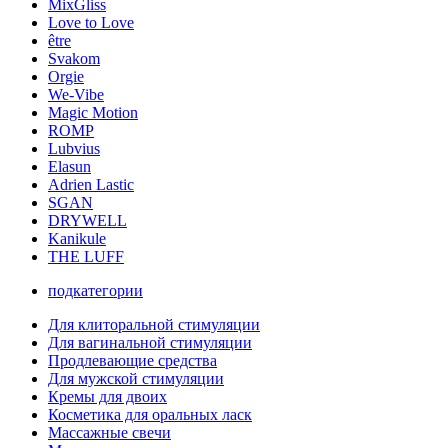
MixGliss
Love to Love
être
Svakom
Orgie
We-Vibe
Magic Motion
ROMP
Lubvius
Elasun
Adrien Lastic
SGAN
DRYWELL
Kanikule
THE LUFF
подкатегории
Для клиторальной стимуляции
Для вагинальной стимуляции
Продлевающие средства
Для мужской стимуляции
Кремы для двоих
Косметика для оральных ласк
Массажные свечи