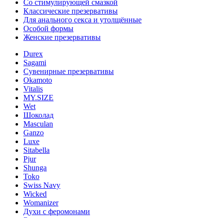
Со стимулирующей смазкой
Классические презервативы
Для анального секса и утолщённые
Особой формы
Женские презервативы
Durex
Sagami
Сувенирные презервативы
Okamoto
Vitalis
MY.SIZE
Wet
Шоколад
Masculan
Ganzo
Luxe
Sitabella
Pjur
Shunga
Toko
Swiss Navy
Wicked
Womanizer
Духи с феромонами