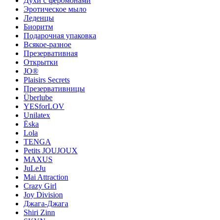
Духи с феромонами
Эротическое мыло
Леденцы
Биоритм
Подарочная упаковка
Всякое-разное
Презервативная
Открытки
JO®
Plaisirs Secrets
Презервативницы
Überlube
YESforLOV
Unilatex
Ёska
Lola
TENGA
Petits JOUJOUX
MAXUS
JuLeJu
Mai Attraction
Crazy Girl
Joy Division
Джага-Джага
Shiri Zinn