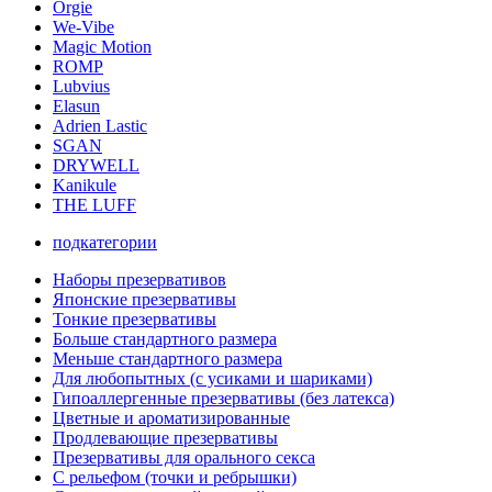
Orgie
We-Vibe
Magic Motion
ROMP
Lubvius
Elasun
Adrien Lastic
SGAN
DRYWELL
Kanikule
THE LUFF
подкатегории
Наборы презервативов
Японские презервативы
Тонкие презервативы
Больше стандартного размера
Меньше стандартного размера
Для любопытных (с усиками и шариками)
Гипоаллергенные презервативы (без латекса)
Цветные и ароматизированные
Продлевающие презервативы
Презервативы для орального секса
С рельефом (точки и ребрышки)