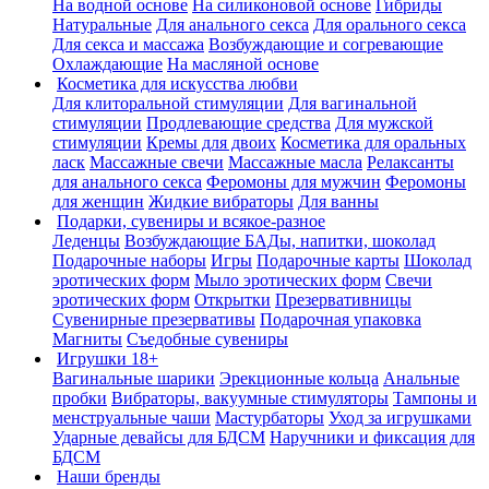
На водной основе
На силиконовой основе
Гибриды
Натуральные
Для анального секса
Для орального секса
Для секса и массажа
Возбуждающие и согревающие
Охлаждающие
На масляной основе
Косметика для искусства любви
Для клиторальной стимуляции
Для вагинальной
стимуляции
Продлевающие средства
Для мужской
стимуляции
Кремы для двоих
Косметика для оральных
ласк
Массажные свечи
Массажные масла
Релаксанты
для анального секса
Феромоны для мужчин
Феромоны
для женщин
Жидкие вибраторы
Для ванны
Подарки, сувениры и всякое-разное
Леденцы
Возбуждающие БАДы, напитки, шоколад
Подарочные наборы
Игры
Подарочные карты
Шоколад
эротических форм
Мыло эротических форм
Свечи
эротических форм
Открытки
Презервативницы
Сувенирные презервативы
Подарочная упаковка
Магниты
Съедобные сувениры
Игрушки 18+
Вагинальные шарики
Эрекционные кольца
Анальные
пробки
Вибраторы, вакуумные стимуляторы
Тампоны и
менструальные чаши
Мастурбаторы
Уход за игрушками
Ударные девайсы для БДСМ
Наручники и фиксация для
БДСМ
Наши бренды