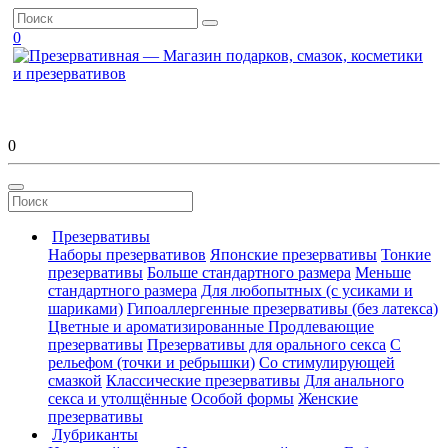
0
0
Презервативы
Наборы презервативов
Японские презервативы
Тонкие
презервативы
Больше стандартного размера
Меньше
стандартного размера
Для любопытных (с усиками и
шариками)
Гипоаллергенные презервативы (без латекса)
Цветные и ароматизированные
Продлевающие
презервативы
Презервативы для орального секса
С
рельефом (точки и ребрышки)
Со стимулирующей
смазкой
Классические презервативы
Для анального
секса и утолщённые
Особой формы
Женские
презервативы
Лубриканты