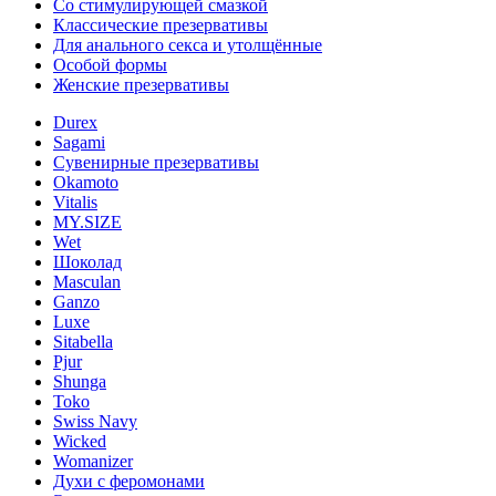
Со стимулирующей смазкой
Классические презервативы
Для анального секса и утолщённые
Особой формы
Женские презервативы
Durex
Sagami
Сувенирные презервативы
Okamoto
Vitalis
MY.SIZE
Wet
Шоколад
Masculan
Ganzo
Luxe
Sitabella
Pjur
Shunga
Toko
Swiss Navy
Wicked
Womanizer
Духи с феромонами