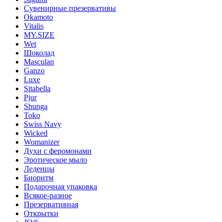
Сувенирные презервативы
Okamoto
Vitalis
MY.SIZE
Wet
Шоколад
Masculan
Ganzo
Luxe
Sitabella
Pjur
Shunga
Toko
Swiss Navy
Wicked
Womanizer
Духи с феромонами
Эротическое мыло
Леденцы
Биоритм
Подарочная упаковка
Всякое-разное
Презервативная
Открытки