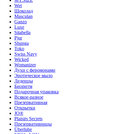
MY.SIZE
Wet
Шоколад
Masculan
Ganzo
Luxe
Sitabella
Pjur
Shunga
Toko
Swiss Navy
Wicked
Womanizer
Духи с феромонами
Эротическое мыло
Леденцы
Биоритм
Подарочная упаковка
Всякое-разное
Презервативная
Открытки
JO®
Plaisirs Secrets
Презервативницы
Überlube