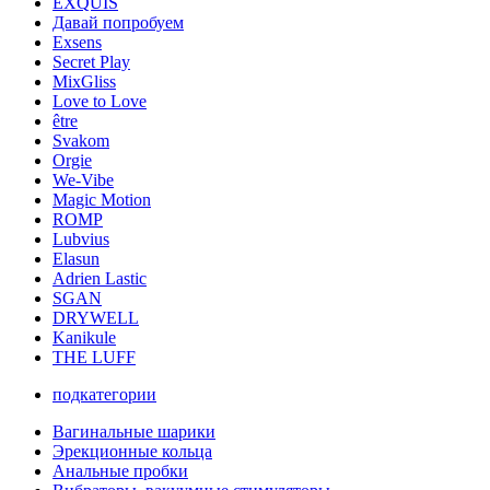
EXQUIS
Давай попробуем
Exsens
Secret Play
MixGliss
Love to Love
être
Svakom
Orgie
We-Vibe
Magic Motion
ROMP
Lubvius
Elasun
Adrien Lastic
SGAN
DRYWELL
Kanikule
THE LUFF
подкатегории
Вагинальные шарики
Эрекционные кольца
Анальные пробки