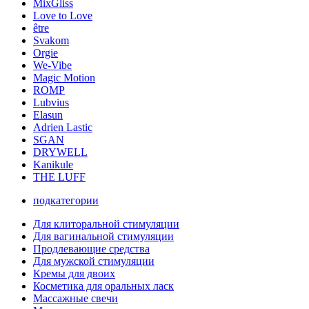
MixGliss
Love to Love
être
Svakom
Orgie
We-Vibe
Magic Motion
ROMP
Lubvius
Elasun
Adrien Lastic
SGAN
DRYWELL
Kanikule
THE LUFF
подкатегории
Для клиторальной стимуляции
Для вагинальной стимуляции
Продлевающие средства
Для мужской стимуляции
Кремы для двоих
Косметика для оральных ласк
Массажные свечи