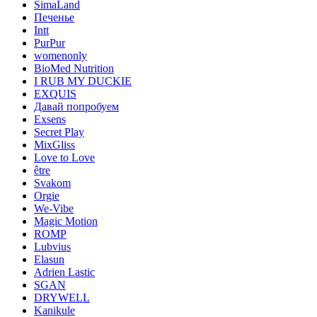
SimaLand
Печенье
Intt
PurPur
womenonly
BioMed Nutrition
I RUB MY DUCKIE
EXQUIS
Давай попробуем
Exsens
Secret Play
MixGliss
Love to Love
être
Svakom
Orgie
We-Vibe
Magic Motion
ROMP
Lubvius
Elasun
Adrien Lastic
SGAN
DRYWELL
Kanikule