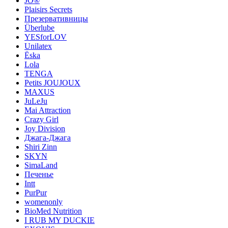
JO®
Plaisirs Secrets
Презервативницы
Überlube
YESforLOV
Unilatex
Ёska
Lola
TENGA
Petits JOUJOUX
MAXUS
JuLeJu
Mai Attraction
Crazy Girl
Joy Division
Джага-Джага
Shiri Zinn
SKYN
SimaLand
Печенье
Intt
PurPur
womenonly
BioMed Nutrition
I RUB MY DUCKIE