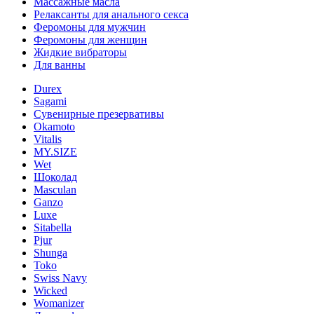
Массажные масла
Релаксанты для анального секса
Феромоны для мужчин
Феромоны для женщин
Жидкие вибраторы
Для ванны
Durex
Sagami
Сувенирные презервативы
Okamoto
Vitalis
MY.SIZE
Wet
Шоколад
Masculan
Ganzo
Luxe
Sitabella
Pjur
Shunga
Toko
Swiss Navy
Wicked
Womanizer