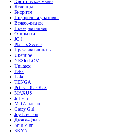
Эротическое мыло
Леденцы
Биоритм
Подарочная упаковка
Всякое-разное
Презервативная
Открытки
JO®
Plaisirs Secrets
Презервативницы
Überlube
YESforLOV
Unilatex
Ёska
Lola
TENGA
Petits JOUJOUX
MAXUS
JuLeJu
Mai Attraction
Crazy Girl
Joy Division
Джага-Джага
Shiri Zinn
SKYN