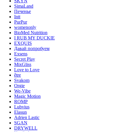
SKYN
SimaLand
Печенье
Intt
PurPur
womenonly
BioMed Nutrition
I RUB MY DUCKIE
EXQUIS
Давай попробуем
Exsens
Secret Play
MixGliss
Love to Love
être
Svakom
Orgie
We-Vibe
Magic Motion
ROMP
Lubvius
Elasun
Adrien Lastic
SGAN
DRYWELL