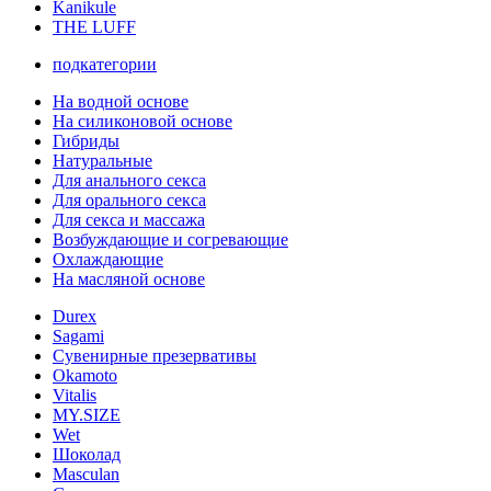
Kanikule
THE LUFF
подкатегории
На водной основе
На силиконовой основе
Гибриды
Натуральные
Для анального секса
Для орального секса
Для секса и массажа
Возбуждающие и согревающие
Охлаждающие
На масляной основе
Durex
Sagami
Сувенирные презервативы
Okamoto
Vitalis
MY.SIZE
Wet
Шоколад
Masculan