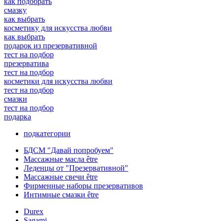
как подобрать
смазку
как выбрать
косметику для искусства любви
как выбрать
подарок из презервативной
тест на подбор
презерватива
тест на подбор
косметики для искусства любви
тест на подбор
смазки
тест на подбор
подарка
подкатегории
БДСМ "Давай попробуем"
Массажные масла être
Леденцы от "Презервативной"
Массажные свечи être
Фирменные наборы презервативов
Интимные смазки être
Durex
Sagami