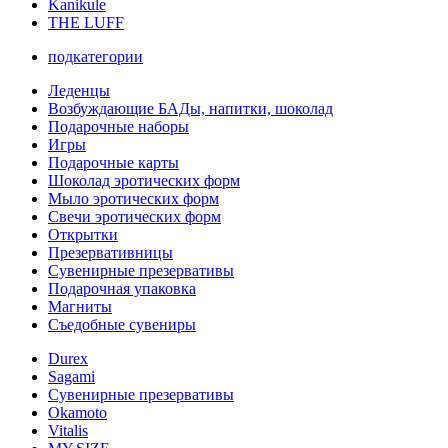
Kanikule
THE LUFF
подкатегории
Леденцы
Возбуждающие БАДы, напитки, шоколад
Подарочные наборы
Игры
Подарочные карты
Шоколад эротических форм
Мыло эротических форм
Свечи эротических форм
Открытки
Презервативницы
Сувенирные презервативы
Подарочная упаковка
Магниты
Съедобные сувениры
Durex
Sagami
Сувенирные презервативы
Okamoto
Vitalis