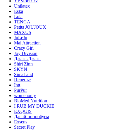
YESforLOV
Unilatex
Ёska
Lola
TENGA
Petits JOUJOUX
MAXUS
JuLeJu
Mai Attraction
Crazy Girl
Joy Division
Джага-Джага
Shiri Zinn
SKYN
SimaLand
Печенье
Intt
PurPur
womenonly
BioMed Nutrition
I RUB MY DUCKIE
EXQUIS
Давай попробуем
Exsens
Secret Play