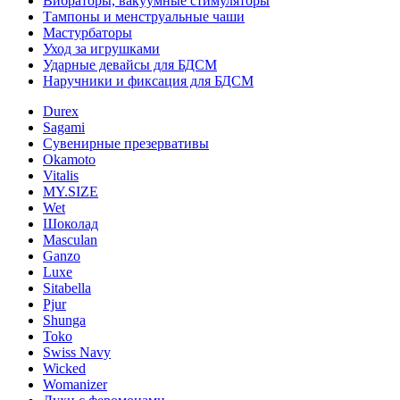
Вибраторы, вакуумные стимуляторы
Тампоны и менструальные чаши
Мастурбаторы
Уход за игрушками
Ударные девайсы для БДСМ
Наручники и фиксация для БДСМ
Durex
Sagami
Сувенирные презервативы
Okamoto
Vitalis
MY.SIZE
Wet
Шоколад
Masculan
Ganzo
Luxe
Sitabella
Pjur
Shunga
Toko
Swiss Navy
Wicked
Womanizer