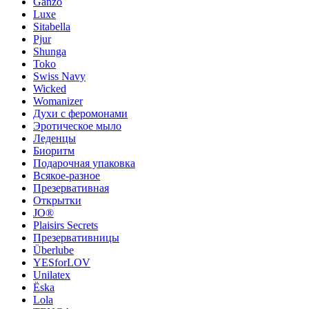
Ganzo
Luxe
Sitabella
Pjur
Shunga
Toko
Swiss Navy
Wicked
Womanizer
Духи с феромонами
Эротическое мыло
Леденцы
Биоритм
Подарочная упаковка
Всякое-разное
Презервативная
Открытки
JO®
Plaisirs Secrets
Презервативницы
Überlube
YESforLOV
Unilatex
Ёska
Lola