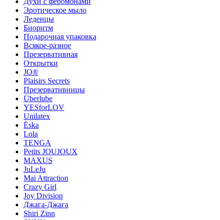
Духи с феромонами
Эротическое мыло
Леденцы
Биоритм
Подарочная упаковка
Всякое-разное
Презервативная
Открытки
JO®
Plaisirs Secrets
Презервативницы
Überlube
YESforLOV
Unilatex
Ёska
Lola
TENGA
Petits JOUJOUX
MAXUS
JuLeJu
Mai Attraction
Crazy Girl
Joy Division
Джага-Джага
Shiri Zinn