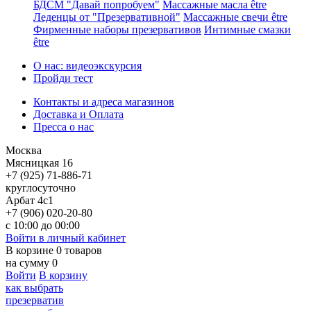
БДСМ "Давай попробуем"
Массажные масла être
Леденцы от "Презервативной"
Массажные свечи être
Фирменные наборы презервативов
Интимные смазки
être
О нас: видеоэкскурсия
Пройди тест
Контакты и адреса магазинов
Доставка и Оплата
Пресса о нас
Москва
Мясницкая 16
+7 (925) 71-886-71
круглосуточно
Арбат 4с1
+7 (906) 020-20-80
с 10:00 до 00:00
Войти в личный кабинет
В корзине
0
товаров
на сумму
0
Войти
В корзину
как выбрать
презерватив