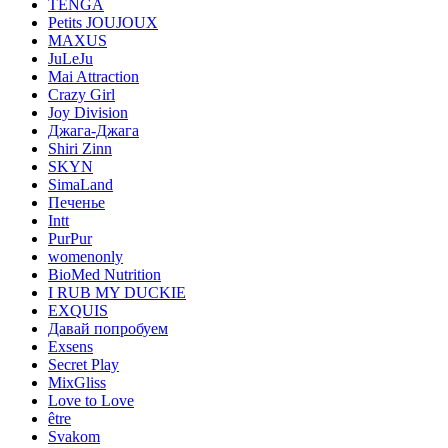
TENGA
Petits JOUJOUX
MAXUS
JuLeJu
Mai Attraction
Crazy Girl
Joy Division
Джага-Джага
Shiri Zinn
SKYN
SimaLand
Печенье
Intt
PurPur
womenonly
BioMed Nutrition
I RUB MY DUCKIE
EXQUIS
Давай попробуем
Exsens
Secret Play
MixGliss
Love to Love
être
Svakom