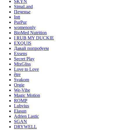
SKYN
SimaLand
Печенье
Intt
PurPur
womenonly
BioMed Nutrition
I RUB MY DUCKIE
EXQUIS
Давай попробуем
Exsens
Secret Play
MixGliss
Love to Love
être
Svakom
Orgie
We-Vibe
Magic Motion
ROMP
Lubvius
Elasun
Adrien Lastic
SGAN
DRYWELL