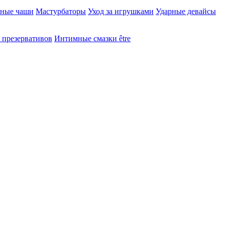
ьные чаши
Мастурбаторы
Уход за игрушками
Ударные девайсы
презервативов
Интимные смазки être