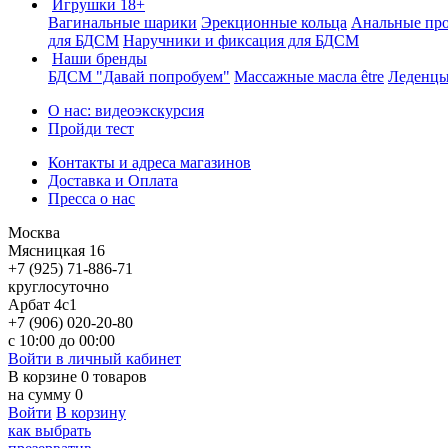
Игрушки 18+
Вагинальные шарики
Эрекционные кольца
Анальные пр
для БДСМ
Наручники и фиксация для БДСМ
Наши бренды
БДСМ "Давай попробуем"
Массажные масла être
Леденцы
О нас: видеоэкскурсия
Пройди тест
Контакты и адреса магазинов
Доставка и Оплата
Пресса о нас
Москва
Мясницкая 16
+7 (925) 71-886-71
круглосуточно
Арбат 4с1
+7 (906) 020-20-80
с 10:00 до 00:00
Войти в личный кабинет
В корзине
0
товаров
на сумму
0
Войти
В корзину
как выбрать