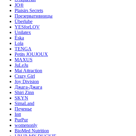
JO®
Plaisirs Secrets
Презервативницы
Überlube
YESforLOV
Unilatex
Ёska
Lola
TENGA
Petits JOUJOUX
MAXUS
JuLeJu
Mai Attraction
Crazy Girl
Joy Division
Джага-Джага
Shiri Zinn
SKYN
SimaLand
Печенье
Intt
PurPur
womenonly
BioMed Nutrition