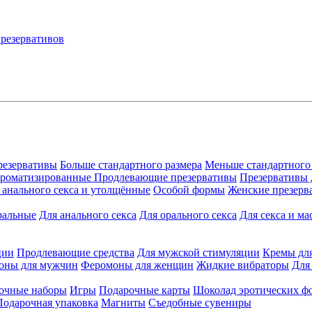
резервативы
Больше стандартного размера
Меньше стандартного
ароматизированные
Продлевающие презервативы
Презервативы 
 анального секса и утолщённые
Особой формы
Женские презерв
ральные
Для анального секса
Для орального секса
Для секса и ма
ции
Продлевающие средства
Для мужской стимуляции
Кремы дл
оны для мужчин
Феромоны для женщин
Жидкие вибраторы
Для
очные наборы
Игры
Подарочные карты
Шоколад эротических ф
Подарочная упаковка
Магниты
Съедобные сувениры