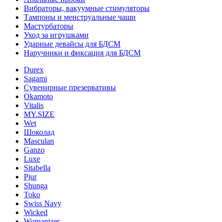
Вибраторы, вакуумные стимуляторы
Тампоны и менструальные чаши
Мастурбаторы
Уход за игрушками
Ударные девайсы для БДСМ
Наручники и фиксация для БДСМ
Durex
Sagami
Сувенирные презервативы
Okamoto
Vitalis
MY.SIZE
Wet
Шоколад
Masculan
Ganzo
Luxe
Sitabella
Pjur
Shunga
Toko
Swiss Navy
Wicked
Womanizer