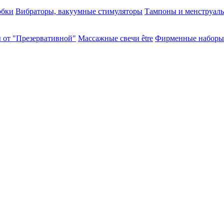
обки
Вибраторы, вакуумные стимуляторы
Тампоны и менструал
 от "Презервативной"
Массажные свечи être
Фирменные наборы 