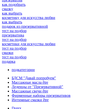
презерватив
как подобрать
смазку
как выбрать
косметику для искусства любви
как выбрать
подарок из презервативной
тест на подбор
презерватива
тест на подбор
косметики для искусства любви
тест на подбор
смазки
тест на подбор
подарка
подкатегории
БДСМ "Давай попробуем"
Массажные масла être
Леденцы от "Презервативной"
Массажные свечи être
Фирменные наборы презервативов
Интимные смазки être
Durex