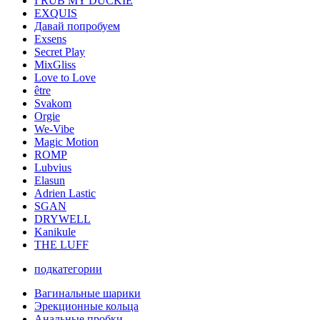
I RUB MY DUCKIE
EXQUIS
Давай попробуем
Exsens
Secret Play
MixGliss
Love to Love
être
Svakom
Orgie
We-Vibe
Magic Motion
ROMP
Lubvius
Elasun
Adrien Lastic
SGAN
DRYWELL
Kanikule
THE LUFF
подкатегории
Вагинальные шарики
Эрекционные кольца
Анальные пробки