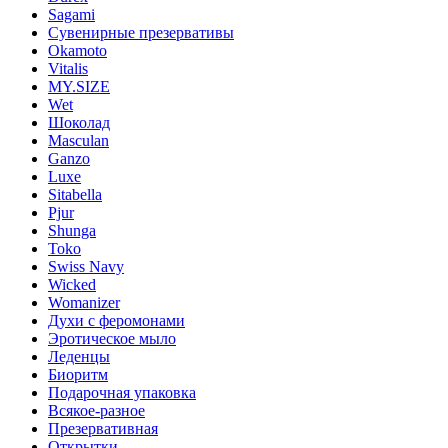
Sagami
Сувенирные презервативы
Okamoto
Vitalis
MY.SIZE
Wet
Шоколад
Masculan
Ganzo
Luxe
Sitabella
Pjur
Shunga
Toko
Swiss Navy
Wicked
Womanizer
Духи с феромонами
Эротическое мыло
Леденцы
Биоритм
Подарочная упаковка
Всякое-разное
Презервативная
Открытки