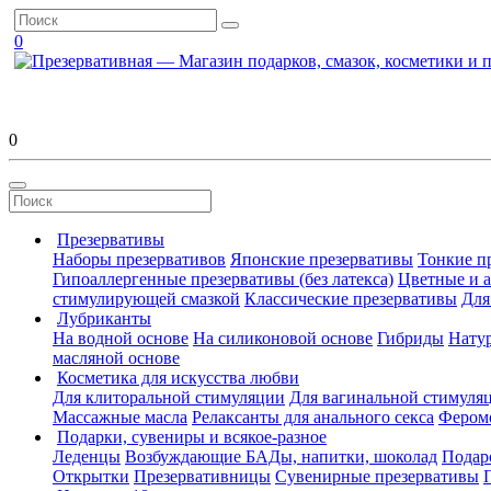
0
0
Презервативы
Наборы презервативов
Японские презервативы
Тонкие п
Гипоаллергенные презервативы (без латекса)
Цветные и 
стимулирующей смазкой
Классические презервативы
Для
Лубриканты
На водной основе
На силиконовой основе
Гибриды
Нату
масляной основе
Косметика для искусства любви
Для клиторальной стимуляции
Для вагинальной стимуля
Массажные масла
Релаксанты для анального секса
Фером
Подарки, сувениры и всякое-разное
Леденцы
Возбуждающие БАДы, напитки, шоколад
Подар
Открытки
Презервативницы
Сувенирные презервативы