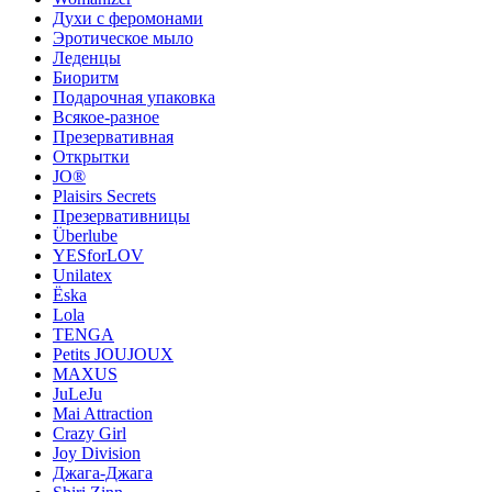
Духи с феромонами
Эротическое мыло
Леденцы
Биоритм
Подарочная упаковка
Всякое-разное
Презервативная
Открытки
JO®
Plaisirs Secrets
Презервативницы
Überlube
YESforLOV
Unilatex
Ёska
Lola
TENGA
Petits JOUJOUX
MAXUS
JuLeJu
Mai Attraction
Crazy Girl
Joy Division
Джага-Джага