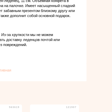
н-леденец, 11 см. Объемная конфета в
на на палочке. Имеет насыщенный сладкий
ет забавным презентом близкому другу или
 также дополнит собой основной подарок.
!
Из-за хрупкости мы не можем
ать доставку леденцов почтой или
з повреждений.
563619
121907