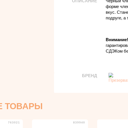
ОПИСАНИЕ
Черный чле
форме чле
вкус. Стан
подруге, а
Внимание
гарантиров
СДЭКом бе
БРЕНД
Е ТОВАРЫ
763021
839940