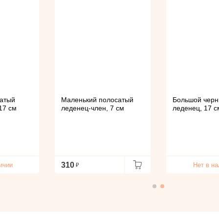
атый
Маленький полосатый
Большой черн
17 см
леденец-член, 7 см
леденец, 17 с
310
ичии
Нет в н