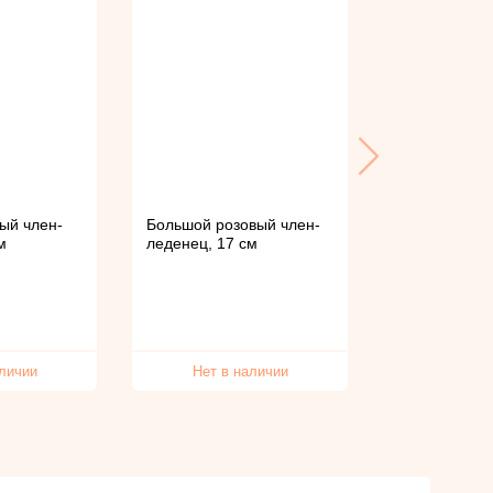
ый член-
Большой розовый член-
Розовый чле
м
леденец, 17 см
11 см
аличии
Нет в наличии
Нет в 