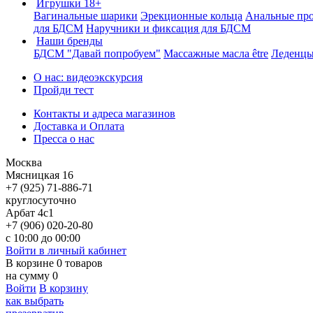
Игрушки 18+
Вагинальные шарики
Эрекционные кольца
Анальные пр
для БДСМ
Наручники и фиксация для БДСМ
Наши бренды
БДСМ "Давай попробуем"
Массажные масла être
Леденцы
О нас: видеоэкскурсия
Пройди тест
Контакты и адреса магазинов
Доставка и Оплата
Пресса о нас
Москва
Мясницкая 16
+7 (925) 71-886-71
круглосуточно
Арбат 4с1
+7 (906) 020-20-80
с 10:00 до 00:00
Войти в личный кабинет
В корзине
0
товаров
на сумму
0
Войти
В корзину
как выбрать