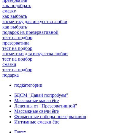
презерватив
как подобрать
смазку
как выбрать
косметику для искусства любви
как выбрать
подарок из презервативной
тест на подбор
презерватива
тест на подбор
косметики для искусства любви
тест на подбор
смазки
тест на подбор
подарка
подкатегории
БДСМ "Давай попробуем"
Массажные масла être
Леденцы от "Презервативной"
Массажные свечи être
Фирменные наборы презервативов
Интимные смазки être
Durex