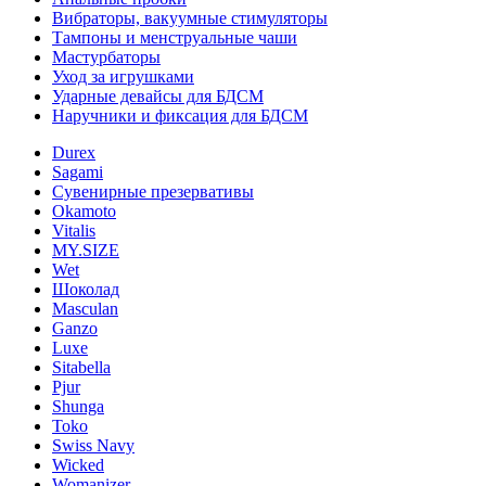
Вибраторы, вакуумные стимуляторы
Тампоны и менструальные чаши
Мастурбаторы
Уход за игрушками
Ударные девайсы для БДСМ
Наручники и фиксация для БДСМ
Durex
Sagami
Сувенирные презервативы
Okamoto
Vitalis
MY.SIZE
Wet
Шоколад
Masculan
Ganzo
Luxe
Sitabella
Pjur
Shunga
Toko
Swiss Navy
Wicked
Womanizer