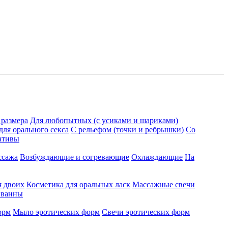
 размера
Для любопытных (с усиками и шариками)
для орального секса
С рельефом (точки и ребрышки)
Со
ативы
ссажа
Возбуждающие и согревающие
Охлаждающие
На
я двоих
Косметика для оральных ласк
Массажные свечи
 ванны
орм
Мыло эротических форм
Свечи эротических форм