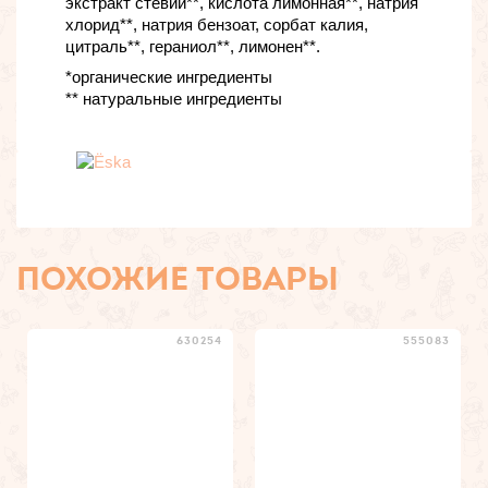
экстракт стевии**, кислота лимонная**, натрия
хлорид**, натрия бензоат, cорбат калия,
цитраль**, гераниол**, лимонен**.
*органические ингредиенты
** натуральные ингредиенты
ПОХОЖИЕ ТОВАРЫ
630254
555083