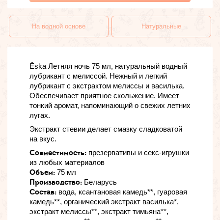
На водной основе
Натуральные
Ёska Летняя ночь 75 мл, натуральный водный
лубрикант с мелиссой. Нежный и легкий
лубрикант с экстрактом мелиссы и василька.
Обеспечивает приятное скольжение. Имеет
тонкий аромат, напоминающий о свежих летних
лугах.
Экстракт стевии делает смазку сладковатой
на вкус.
Совместимость:
презервативы и секс-игрушки
из любых материалов
Объем:
75 мл
Производство:
Беларусь
Состав:
вода, ксантановая камедь**, гуаровая
камедь**, органический экстракт василька*,
экстракт мелиссы**, экстракт тимьяна**,