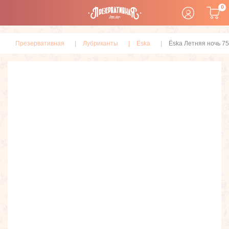
0
Презервативная
Лубриканты
Ёska
Ёska Летняя ночь 7