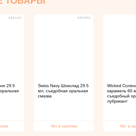
Е ТОВАРЫ
296124
697090
ня 29.5
Swiss Navy Шоколад 29.5
Wicked Солен
 оральная
мл, съедобная оральная
карамель 60 м
смазка
съедобный о
лубрикант
ичии
Нет в наличии
Нет в н