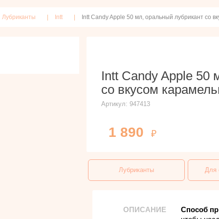
Лубриканты
Intt
Intt Candy Apple 50 мл, оральный лубрикант со в
Intt Candy Apple 50
со вкусом карамель
Артикул:
947413
1 890
Лубриканты
Для 
ОПИСАНИЕ
Способ пр