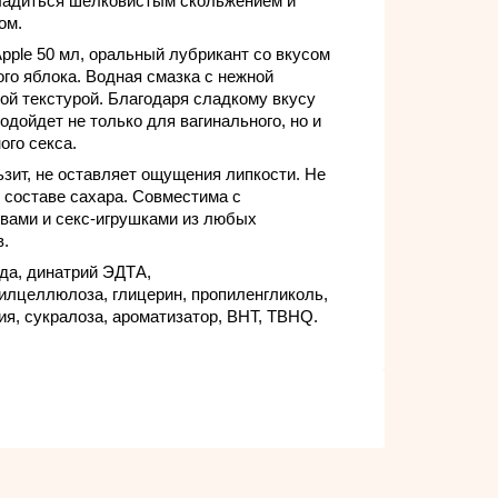
ладиться шелковистым скольжением и
ом.
 Apple 50 мл, оральный лубрикант со вкусом
го яблока. Водная смазка с нежной
ой текстурой. Благодаря сладкому вкусу
одойдет не только для вагинального, но и
ого секса.
ьзит, не оставляет ощущения липкости. Не
 составе сахара. Совместима с
вами и секс-игрушками из любых
в.
да, динатрий ЭДТА,
илцеллюлоза, глицерин, пропиленгликоль,
ия, сукралоза, ароматизатор, BHT, TBHQ.