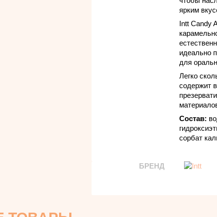
чтобы нас
ярким вкус
Intt Candy
карамельно
естественн
идеально п
для оральн
Легко скол
содержит в
презервати
материало
Состав:
во
гидроксиэт
сорбат кал
БРЕНД