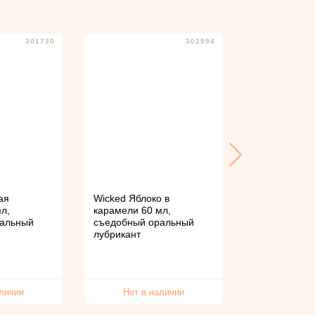
301730
302994
ая
Wicked Яблоко в
Swiss Navy М
л,
карамели 60 мл,
съедобная о
ральный
съедобный оральный
смазка
лубрикант
аличии
Нет в наличии
Нет в 