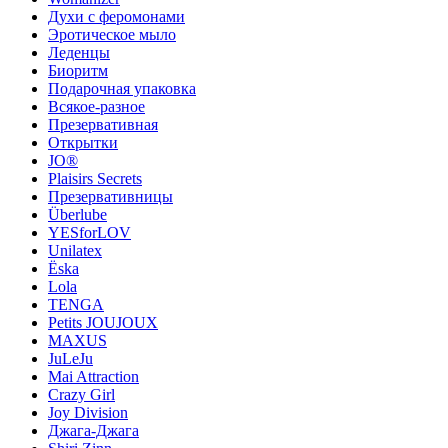
Духи с феромонами
Эротическое мыло
Леденцы
Биоритм
Подарочная упаковка
Всякое-разное
Презервативная
Открытки
JO®
Plaisirs Secrets
Презервативницы
Überlube
YESforLOV
Unilatex
Ёska
Lola
TENGA
Petits JOUJOUX
MAXUS
JuLeJu
Mai Attraction
Crazy Girl
Joy Division
Джага-Джага