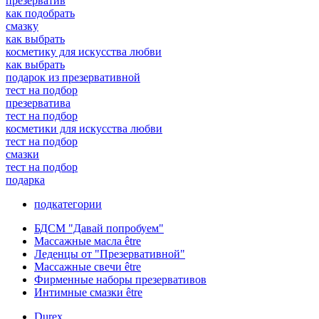
презерватив
как подобрать
смазку
как выбрать
косметику для искусства любви
как выбрать
подарок из презервативной
тест на подбор
презерватива
тест на подбор
косметики для искусства любви
тест на подбор
смазки
тест на подбор
подарка
подкатегории
БДСМ "Давай попробуем"
Массажные масла être
Леденцы от "Презервативной"
Массажные свечи être
Фирменные наборы презервативов
Интимные смазки être
Durex