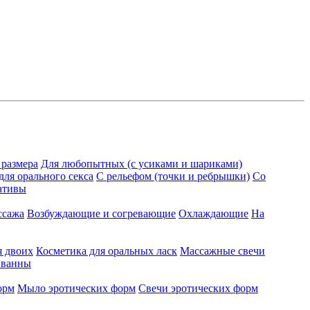
 размера
Для любопытных (с усиками и шариками)
для орального секса
С рельефом (точки и ребрышки)
Со
ативы
ссажа
Возбуждающие и согревающие
Охлаждающие
На
я двоих
Косметика для оральных ласк
Массажные свечи
 ванны
орм
Мыло эротических форм
Свечи эротических форм