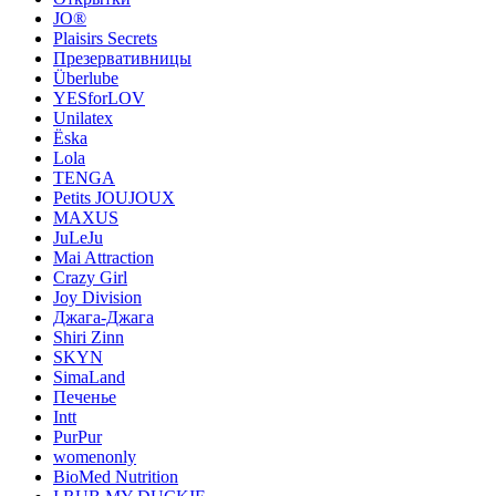
JO®
Plaisirs Secrets
Презервативницы
Überlube
YESforLOV
Unilatex
Ёska
Lola
TENGA
Petits JOUJOUX
MAXUS
JuLeJu
Mai Attraction
Crazy Girl
Joy Division
Джага-Джага
Shiri Zinn
SKYN
SimaLand
Печенье
Intt
PurPur
womenonly
BioMed Nutrition