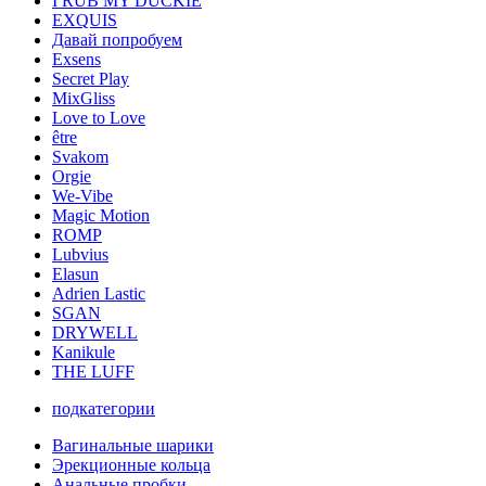
I RUB MY DUCKIE
EXQUIS
Давай попробуем
Exsens
Secret Play
MixGliss
Love to Love
être
Svakom
Orgie
We-Vibe
Magic Motion
ROMP
Lubvius
Elasun
Adrien Lastic
SGAN
DRYWELL
Kanikule
THE LUFF
подкатегории
Вагинальные шарики
Эрекционные кольца
Анальные пробки