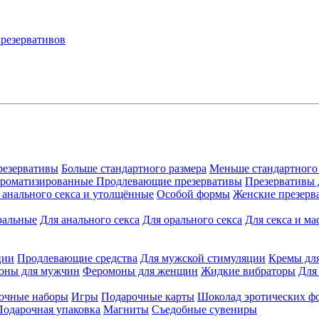
резервативы
Больше стандартного размера
Меньше стандартного
ароматизированные
Продлевающие презервативы
Презервативы 
 анального секса и утолщённые
Особой формы
Женские презерв
ральные
Для анального секса
Для орального секса
Для секса и ма
ции
Продлевающие средства
Для мужской стимуляции
Кремы дл
оны для мужчин
Феромоны для женщин
Жидкие вибраторы
Для
очные наборы
Игры
Подарочные карты
Шоколад эротических ф
Подарочная упаковка
Магниты
Съедобные сувениры