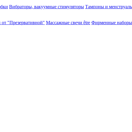
обки
Вибраторы, вакуумные стимуляторы
Тампоны и менструал
 от "Презервативной"
Массажные свечи être
Фирменные наборы 