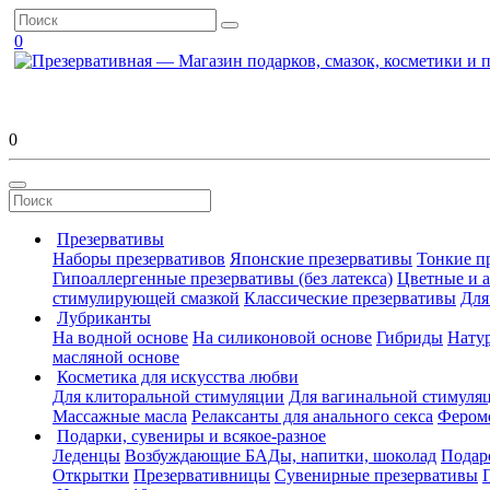
0
0
Презервативы
Наборы презервативов
Японские презервативы
Тонкие п
Гипоаллергенные презервативы (без латекса)
Цветные и 
стимулирующей смазкой
Классические презервативы
Для
Лубриканты
На водной основе
На силиконовой основе
Гибриды
Нату
масляной основе
Косметика для искусства любви
Для клиторальной стимуляции
Для вагинальной стимуля
Массажные масла
Релаксанты для анального секса
Фером
Подарки, сувениры и всякое-разное
Леденцы
Возбуждающие БАДы, напитки, шоколад
Подар
Открытки
Презервативницы
Сувенирные презервативы