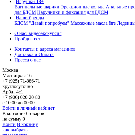
Игрушки 18+
Вагинальные шарики
Эрекционные кольца
Анальные пр
для БДСМ
Наручники и фиксация для БДСМ
Наши бренды
БДСМ "Давай попробуем"
Массажные масла être
Леденцы
О нас: видеоэкскурсия
Пройди тест
Контакты и адреса магазинов
Доставка и Оплата
Пресса о нас
Москва
Мясницкая 16
+7 (925) 71-886-71
круглосуточно
Арбат 4с1
+7 (906) 020-20-80
с 10:00 до 00:00
Войти в личный кабинет
В корзине
0
товаров
на сумму
0
Войти
В корзину
как выбрать