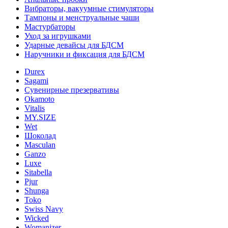
Вибраторы, вакуумные стимуляторы
Тампоны и менструальные чаши
Мастурбаторы
Уход за игрушками
Ударные девайсы для БДСМ
Наручники и фиксация для БДСМ
Durex
Sagami
Сувенирные презервативы
Okamoto
Vitalis
MY.SIZE
Wet
Шоколад
Masculan
Ganzo
Luxe
Sitabella
Pjur
Shunga
Toko
Swiss Navy
Wicked
Womanizer