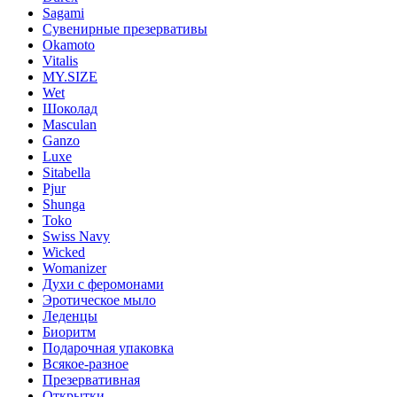
Sagami
Сувенирные презервативы
Okamoto
Vitalis
MY.SIZE
Wet
Шоколад
Masculan
Ganzo
Luxe
Sitabella
Pjur
Shunga
Toko
Swiss Navy
Wicked
Womanizer
Духи с феромонами
Эротическое мыло
Леденцы
Биоритм
Подарочная упаковка
Всякое-разное
Презервативная
Открытки