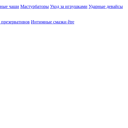
ьные чаши
Мастурбаторы
Уход за игрушками
Ударные девайсы
презервативов
Интимные смазки être