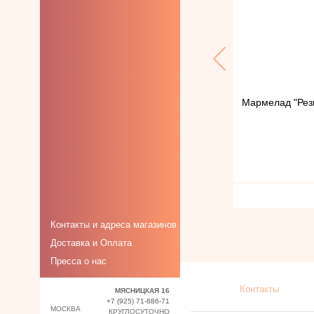
Для анального
секса и утолщённые
Особой формы
Женские
презервативы
Мармелад "Рез
Контакты и адреса магазинов
Доставка и Оплата
Пресса о нас
Контакты
МЯСНИЦКАЯ 16
+7 (925) 71-886-71
МОСКВА
КРУГЛОСУТОЧНО