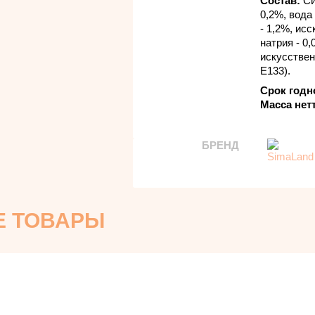
Состав:
Си
0,2%, вода
- 1,2%, ис
натрия - 0,
искусствен
Е133).
Срок годн
Масса нет
БРЕНД
Е ТОВАРЫ