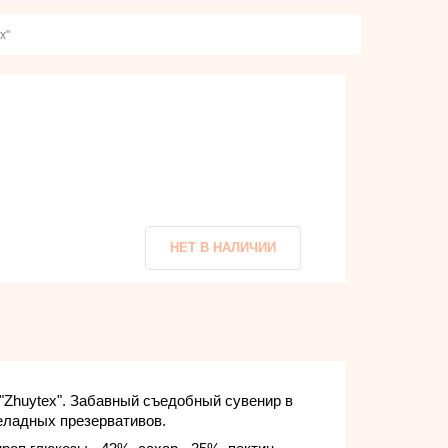
x"
"
НЕТ В НАЛИЧИИ
Zhuytex". Забавный съедобный сувенир в
еладных презервативов.