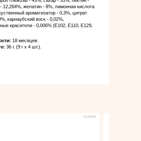
роп глюкозы - 43%, сахар - 35%, пектин -
 - 12,264%, желатин - 8%, лимонная кислота
скуственный ароматизатор - 0,3%, цитрат
0%, карнаубский воск - 0,02%,
ные красители - 0,006% (Е102, Е110, Е129,
ости:
18 месяцев.
то:
36 г. (9 г х 4 шт.).
162883