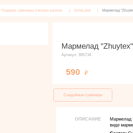
Подарки, сувениры и всякое-разное
SimaLand
Мармелад "Zhuyte
Мармелад "Zhuytex
Артикул:
885734
590
Съедобные сувениры
ОПИСАНИЕ
Мармелад "
виде марм