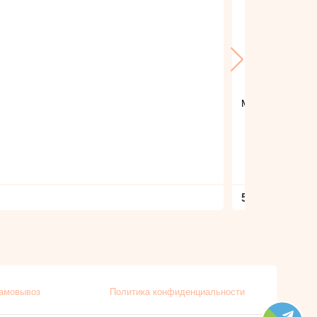
Мармелад "Наме
590
амовывоз
Политика конфиденциальности