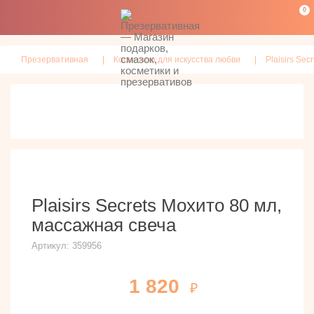
0
Презервативная
Косметика для искусства любви
Plaisirs Secr
Plaisirs Secrets Мохито 80 мл,
массажная свеча
Артикул:
359956
1 820