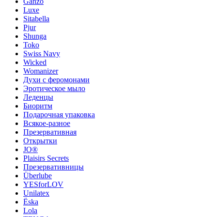
Ganzo
Luxe
Sitabella
Pjur
Shunga
Toko
Swiss Navy
Wicked
Womanizer
Духи с феромонами
Эротическое мыло
Леденцы
Биоритм
Подарочная упаковка
Всякое-разное
Презервативная
Открытки
JO®
Plaisirs Secrets
Презервативницы
Überlube
YESforLOV
Unilatex
Ёska
Lola