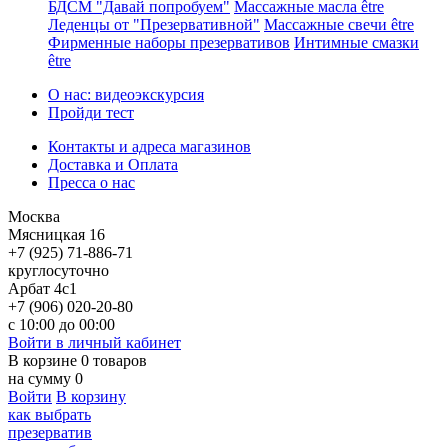
БДСМ "Давай попробуем"
Массажные масла être
Леденцы от "Презервативной"
Массажные свечи être
Фирменные наборы презервативов
Интимные смазки
être
О нас: видеоэкскурсия
Пройди тест
Контакты и адреса магазинов
Доставка и Оплата
Пресса о нас
Москва
Мясницкая 16
+7 (925) 71-886-71
круглосуточно
Арбат 4с1
+7 (906) 020-20-80
с 10:00 до 00:00
Войти в личный кабинет
В корзине
0
товаров
на сумму
0
Войти
В корзину
как выбрать
презерватив