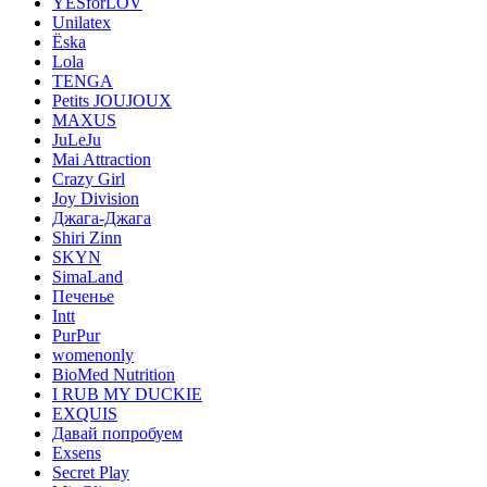
YESforLOV
Unilatex
Ёska
Lola
TENGA
Petits JOUJOUX
MAXUS
JuLeJu
Mai Attraction
Crazy Girl
Joy Division
Джага-Джага
Shiri Zinn
SKYN
SimaLand
Печенье
Intt
PurPur
womenonly
BioMed Nutrition
I RUB MY DUCKIE
EXQUIS
Давай попробуем
Exsens
Secret Play