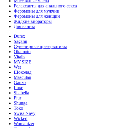
Массажные масла
Релаксанты для анального секса
Феромоны для мужчин
Феромоны для женщин
Жидкие вибраторы
Для ванны
Durex
Sagami
Сувенирные презервативы
Okamoto
Vitalis
MY.SIZE
Wet
Шоколад
Masculan
Ganzo
Luxe
Sitabella
Pjur
Shunga
Toko
Swiss Navy
Wicked
Womanizer