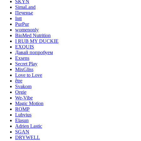
SKYN
SimaLand
Печенье
Intt
PurPur
womenonly
BioMed Nutrition
I RUB MY DUCKIE
EXQUIS
Давай попробуем
Exsens
Secret Play
MixGliss
Love to Love
être
Svakom
Orgie
We-Vibe
Magic Motion
ROMP
Lubvius
Elasun
Adrien Lastic
SGAN
DRYWELL