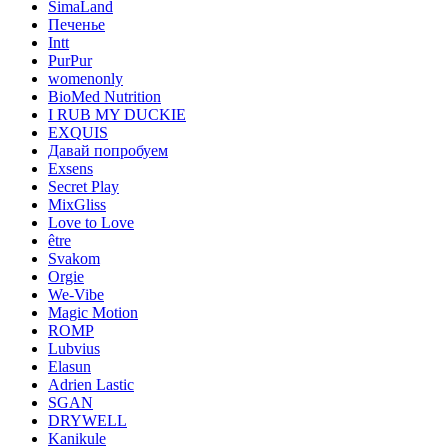
SimaLand
Печенье
Intt
PurPur
womenonly
BioMed Nutrition
I RUB MY DUCKIE
EXQUIS
Давай попробуем
Exsens
Secret Play
MixGliss
Love to Love
être
Svakom
Orgie
We-Vibe
Magic Motion
ROMP
Lubvius
Elasun
Adrien Lastic
SGAN
DRYWELL
Kanikule