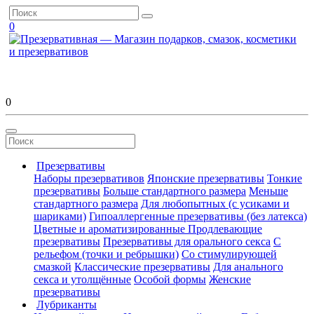
0
0
Презервативы
Наборы презервативов
Японские презервативы
Тонкие
презервативы
Больше стандартного размера
Меньше
стандартного размера
Для любопытных (с усиками и
шариками)
Гипоаллергенные презервативы (без латекса)
Цветные и ароматизированные
Продлевающие
презервативы
Презервативы для орального секса
С
рельефом (точки и ребрышки)
Со стимулирующей
смазкой
Классические презервативы
Для анального
секса и утолщённые
Особой формы
Женские
презервативы
Лубриканты