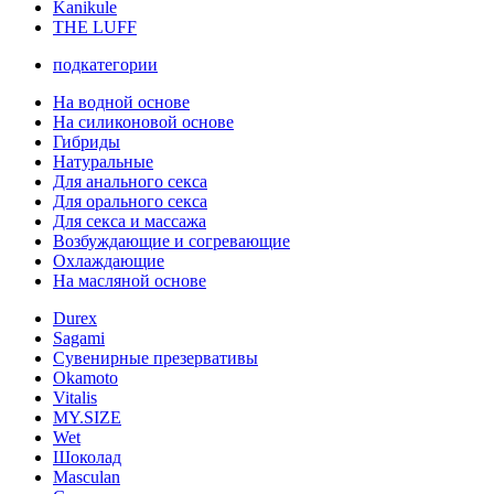
Kanikule
THE LUFF
подкатегории
На водной основе
На силиконовой основе
Гибриды
Натуральные
Для анального секса
Для орального секса
Для секса и массажа
Возбуждающие и согревающие
Охлаждающие
На масляной основе
Durex
Sagami
Сувенирные презервативы
Okamoto
Vitalis
MY.SIZE
Wet
Шоколад
Masculan