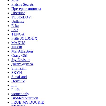
JO®
Plaisirs Secrets
Презервативницы
Überlube
YESforLOV
Unilatex
Ёska
Lola
TENGA
Petits JOUJOUX
MAXUS
JuLeJu
Mai Attraction
Crazy Girl
Joy Division
Джага-Джага
Shiri Zinn
SKYN
SimaLand
Печенье
Intt
PurPur
womenonly
BioMed Nutrition
I RUB MY DUCKIE