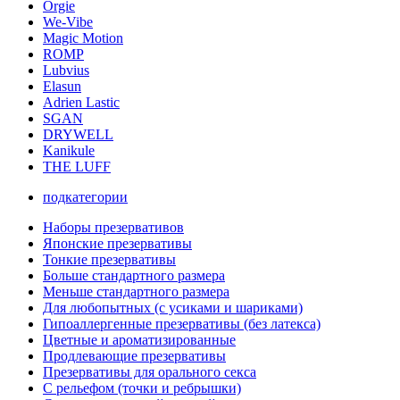
Orgie
We-Vibe
Magic Motion
ROMP
Lubvius
Elasun
Adrien Lastic
SGAN
DRYWELL
Kanikule
THE LUFF
подкатегории
Наборы презервативов
Японские презервативы
Тонкие презервативы
Больше стандартного размера
Меньше стандартного размера
Для любопытных (с усиками и шариками)
Гипоаллергенные презервативы (без латекса)
Цветные и ароматизированные
Продлевающие презервативы
Презервативы для орального секса
С рельефом (точки и ребрышки)