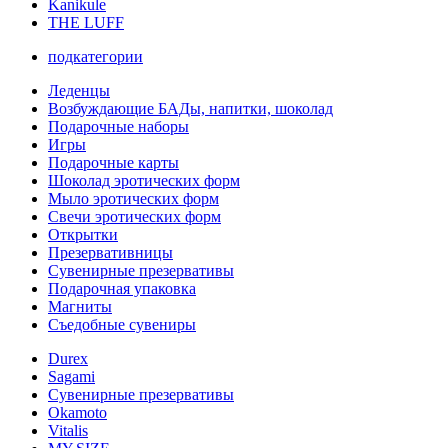
Kanikule
THE LUFF
подкатегории
Леденцы
Возбуждающие БАДы, напитки, шоколад
Подарочные наборы
Игры
Подарочные карты
Шоколад эротических форм
Мыло эротических форм
Свечи эротических форм
Открытки
Презервативницы
Сувенирные презервативы
Подарочная упаковка
Магниты
Съедобные сувениры
Durex
Sagami
Сувенирные презервативы
Okamoto
Vitalis