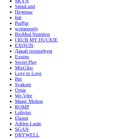
SKYN
SimaLand
Печенье
Intt
PurPur
womenonly
BioMed Nutrition
I RUB MY DUCKIE
EXQUIS
Давай попробуем
Exsens
Secret Play
MixGliss
Love to Love
être
Svakom
Orgie
We-Vibe
Magic Motion
ROMP
Lubvius
Elasun
Adrien Lastic
SGAN
DRYWELL