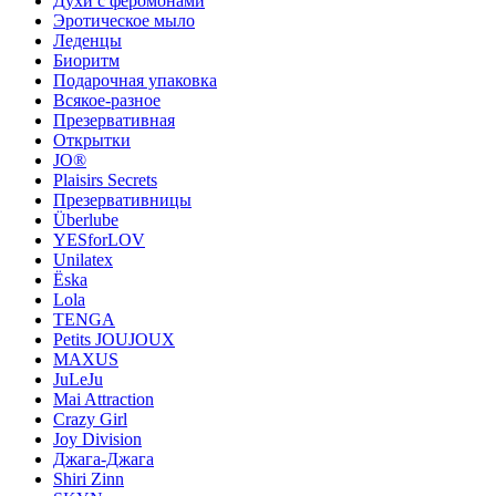
Духи с феромонами
Эротическое мыло
Леденцы
Биоритм
Подарочная упаковка
Всякое-разное
Презервативная
Открытки
JO®
Plaisirs Secrets
Презервативницы
Überlube
YESforLOV
Unilatex
Ёska
Lola
TENGA
Petits JOUJOUX
MAXUS
JuLeJu
Mai Attraction
Crazy Girl
Joy Division
Джага-Джага
Shiri Zinn