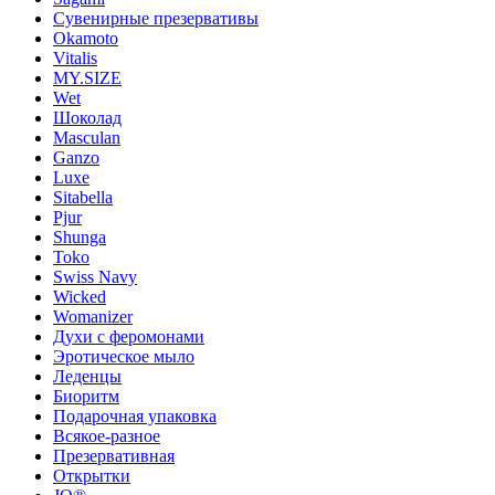
Сувенирные презервативы
Okamoto
Vitalis
MY.SIZE
Wet
Шоколад
Masculan
Ganzo
Luxe
Sitabella
Pjur
Shunga
Toko
Swiss Navy
Wicked
Womanizer
Духи с феромонами
Эротическое мыло
Леденцы
Биоритм
Подарочная упаковка
Всякое-разное
Презервативная
Открытки