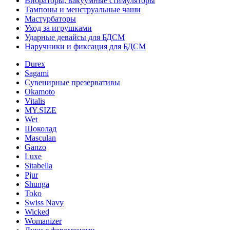
Вибраторы, вакуумные стимуляторы
Тампоны и менструальные чаши
Мастурбаторы
Уход за игрушками
Ударные девайсы для БДСМ
Наручники и фиксация для БДСМ
Durex
Sagami
Сувенирные презервативы
Okamoto
Vitalis
MY.SIZE
Wet
Шоколад
Masculan
Ganzo
Luxe
Sitabella
Pjur
Shunga
Toko
Swiss Navy
Wicked
Womanizer