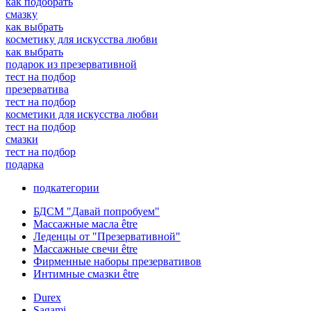
как подобрать
смазку
как выбрать
косметику для искусства любви
как выбрать
подарок из презервативной
тест на подбор
презерватива
тест на подбор
косметики для искусства любви
тест на подбор
смазки
тест на подбор
подарка
подкатегории
БДСМ "Давай попробуем"
Массажные масла être
Леденцы от "Презервативной"
Массажные свечи être
Фирменные наборы презервативов
Интимные смазки être
Durex
Sagami