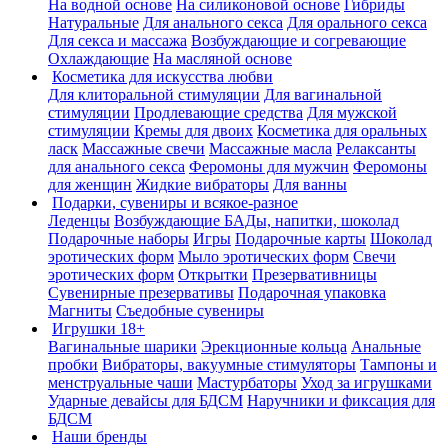
На водной основе
На силиконовой основе
Гибриды
Натуральные
Для анального секса
Для орального секса
Для секса и массажа
Возбуждающие и согревающие
Охлаждающие
На масляной основе
Косметика для искусства любви
Для клиторальной стимуляции
Для вагинальной
стимуляции
Продлевающие средства
Для мужской
стимуляции
Кремы для двоих
Косметика для оральных
ласк
Массажные свечи
Массажные масла
Релаксанты
для анального секса
Феромоны для мужчин
Феромоны
для женщин
Жидкие вибраторы
Для ванны
Подарки, сувениры и всякое-разное
Леденцы
Возбуждающие БАДы, напитки, шоколад
Подарочные наборы
Игры
Подарочные карты
Шоколад
эротических форм
Мыло эротических форм
Свечи
эротических форм
Открытки
Презервативницы
Сувенирные презервативы
Подарочная упаковка
Магниты
Съедобные сувениры
Игрушки 18+
Вагинальные шарики
Эрекционные кольца
Анальные
пробки
Вибраторы, вакуумные стимуляторы
Тампоны и
менструальные чаши
Мастурбаторы
Уход за игрушками
Ударные девайсы для БДСМ
Наручники и фиксация для
БДСМ
Наши бренды