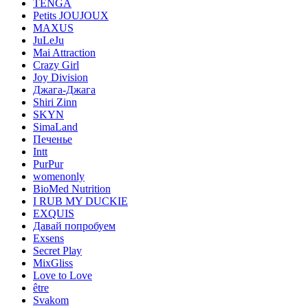
TENGA
Petits JOUJOUX
MAXUS
JuLeJu
Mai Attraction
Crazy Girl
Joy Division
Джага-Джага
Shiri Zinn
SKYN
SimaLand
Печенье
Intt
PurPur
womenonly
BioMed Nutrition
I RUB MY DUCKIE
EXQUIS
Давай попробуем
Exsens
Secret Play
MixGliss
Love to Love
être
Svakom