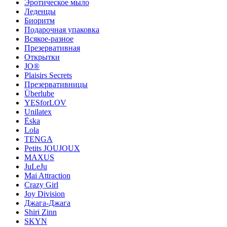
Эротическое мыло
Леденцы
Биоритм
Подарочная упаковка
Всякое-разное
Презервативная
Открытки
JO®
Plaisirs Secrets
Презервативницы
Überlube
YESforLOV
Unilatex
Ёska
Lola
TENGA
Petits JOUJOUX
MAXUS
JuLeJu
Mai Attraction
Crazy Girl
Joy Division
Джага-Джага
Shiri Zinn
SKYN