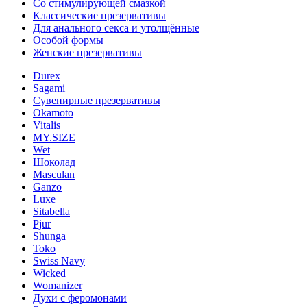
Со стимулирующей смазкой
Классические презервативы
Для анального секса и утолщённые
Особой формы
Женские презервативы
Durex
Sagami
Сувенирные презервативы
Okamoto
Vitalis
MY.SIZE
Wet
Шоколад
Masculan
Ganzo
Luxe
Sitabella
Pjur
Shunga
Toko
Swiss Navy
Wicked
Womanizer
Духи с феромонами