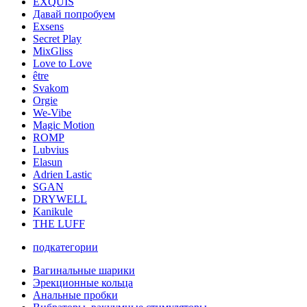
EXQUIS
Давай попробуем
Exsens
Secret Play
MixGliss
Love to Love
être
Svakom
Orgie
We-Vibe
Magic Motion
ROMP
Lubvius
Elasun
Adrien Lastic
SGAN
DRYWELL
Kanikule
THE LUFF
подкатегории
Вагинальные шарики
Эрекционные кольца
Анальные пробки