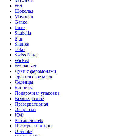
MY.SIZE
Wet
Шоколад
Masculan
Ganzo
Luxe
Sitabella
Pjur
Shunga
Toko
Swiss Navy
Wicked
Womanizer
Духи с феромонами
Эротическое мыло
Леденцы
Биоритм
Подарочная упаковка
Всякое-разное
Презервативная
Открытки
JO®
Plaisirs Secrets
Презервативницы
Überlube