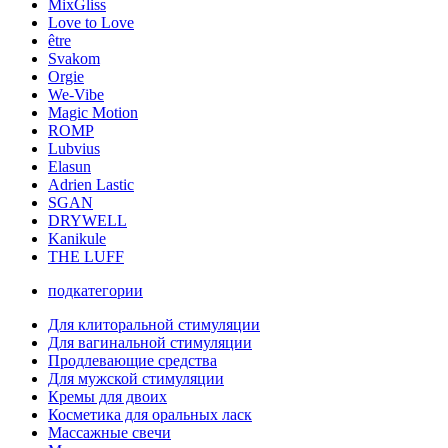
MixGliss
Love to Love
être
Svakom
Orgie
We-Vibe
Magic Motion
ROMP
Lubvius
Elasun
Adrien Lastic
SGAN
DRYWELL
Kanikule
THE LUFF
подкатегории
Для клиторальной стимуляции
Для вагинальной стимуляции
Продлевающие средства
Для мужской стимуляции
Кремы для двоих
Косметика для оральных ласк
Массажные свечи