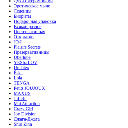
Духи с феромонами
Эротическое мыло
Леденцы
Биоритм
Подарочная упаковка
Всякое-разное
Презервативная
Открытки
JO®
Plaisirs Secrets
Презервативницы
Überlube
YESforLOV
Unilatex
Ёska
Lola
TENGA
Petits JOUJOUX
MAXUS
JuLeJu
Mai Attraction
Crazy Girl
Joy Division
Джага-Джага
Shiri Zinn