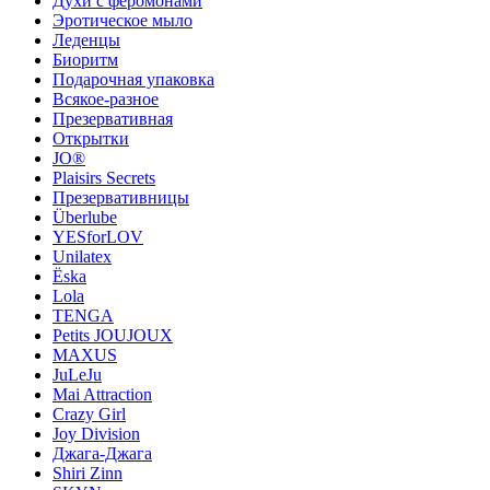
Духи с феромонами
Эротическое мыло
Леденцы
Биоритм
Подарочная упаковка
Всякое-разное
Презервативная
Открытки
JO®
Plaisirs Secrets
Презервативницы
Überlube
YESforLOV
Unilatex
Ёska
Lola
TENGA
Petits JOUJOUX
MAXUS
JuLeJu
Mai Attraction
Crazy Girl
Joy Division
Джага-Джага
Shiri Zinn