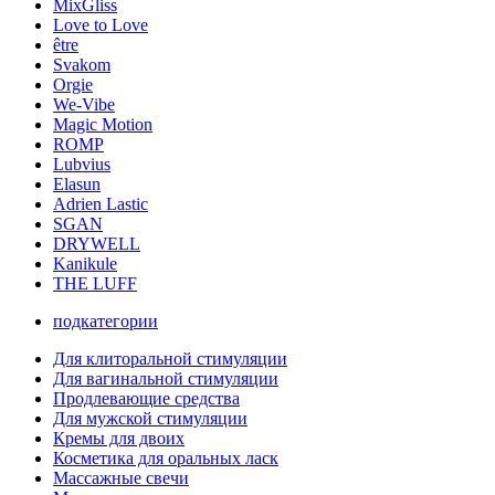
MixGliss
Love to Love
être
Svakom
Orgie
We-Vibe
Magic Motion
ROMP
Lubvius
Elasun
Adrien Lastic
SGAN
DRYWELL
Kanikule
THE LUFF
подкатегории
Для клиторальной стимуляции
Для вагинальной стимуляции
Продлевающие средства
Для мужской стимуляции
Кремы для двоих
Косметика для оральных ласк
Массажные свечи