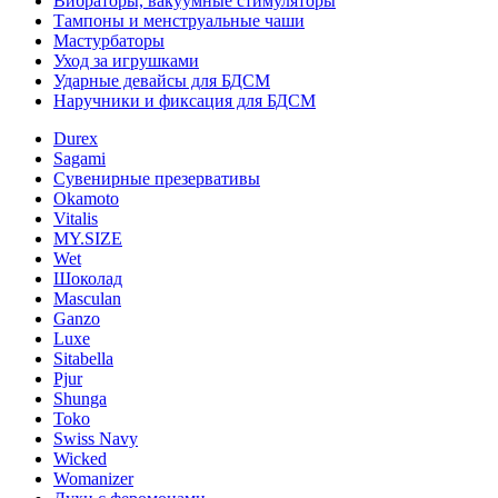
Вибраторы, вакуумные стимуляторы
Тампоны и менструальные чаши
Мастурбаторы
Уход за игрушками
Ударные девайсы для БДСМ
Наручники и фиксация для БДСМ
Durex
Sagami
Сувенирные презервативы
Okamoto
Vitalis
MY.SIZE
Wet
Шоколад
Masculan
Ganzo
Luxe
Sitabella
Pjur
Shunga
Toko
Swiss Navy
Wicked
Womanizer