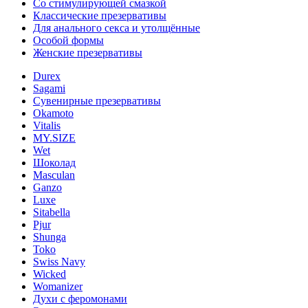
Со стимулирующей смазкой
Классические презервативы
Для анального секса и утолщённые
Особой формы
Женские презервативы
Durex
Sagami
Сувенирные презервативы
Okamoto
Vitalis
MY.SIZE
Wet
Шоколад
Masculan
Ganzo
Luxe
Sitabella
Pjur
Shunga
Toko
Swiss Navy
Wicked
Womanizer
Духи с феромонами