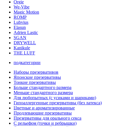
Orgie
We-Vibe
Magic Motion
ROMP
Lubvius
Elasun
Adrien Lastic
SGAN
DRYWELL
Kanikule
THE LUFF
подкатегории
Наборы презервативов
Японские презервативы
Тонкие презервативы
Больше стандартного размера
Меньше стандартного размера
Для любопытных (с усиками и шариками)
Гипоаллергенные презервативы (без латекса)
Цветные и ароматизированные
Продлевающие презервативы
Презервативы для орального секса
С рельефом (точки и ребрышки)