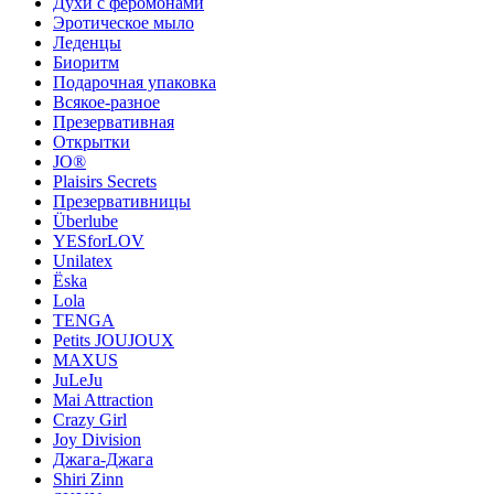
Духи с феромонами
Эротическое мыло
Леденцы
Биоритм
Подарочная упаковка
Всякое-разное
Презервативная
Открытки
JO®
Plaisirs Secrets
Презервативницы
Überlube
YESforLOV
Unilatex
Ёska
Lola
TENGA
Petits JOUJOUX
MAXUS
JuLeJu
Mai Attraction
Crazy Girl
Joy Division
Джага-Джага
Shiri Zinn