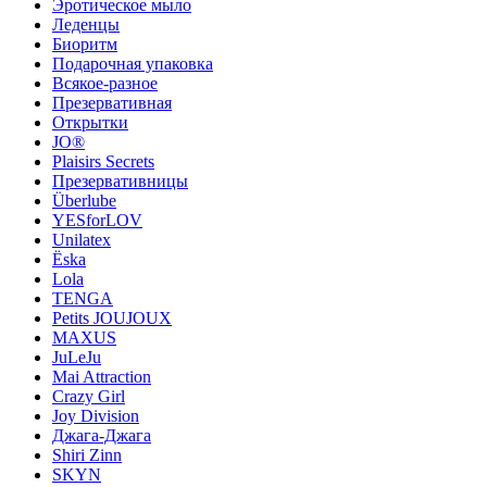
Эротическое мыло
Леденцы
Биоритм
Подарочная упаковка
Всякое-разное
Презервативная
Открытки
JO®
Plaisirs Secrets
Презервативницы
Überlube
YESforLOV
Unilatex
Ёska
Lola
TENGA
Petits JOUJOUX
MAXUS
JuLeJu
Mai Attraction
Crazy Girl
Joy Division
Джага-Джага
Shiri Zinn
SKYN