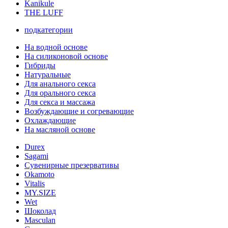
Kanikule
THE LUFF
подкатегории
На водной основе
На силиконовой основе
Гибриды
Натуральные
Для анального секса
Для орального секса
Для секса и массажа
Возбуждающие и согревающие
Охлаждающие
На масляной основе
Durex
Sagami
Сувенирные презервативы
Okamoto
Vitalis
MY.SIZE
Wet
Шоколад
Masculan