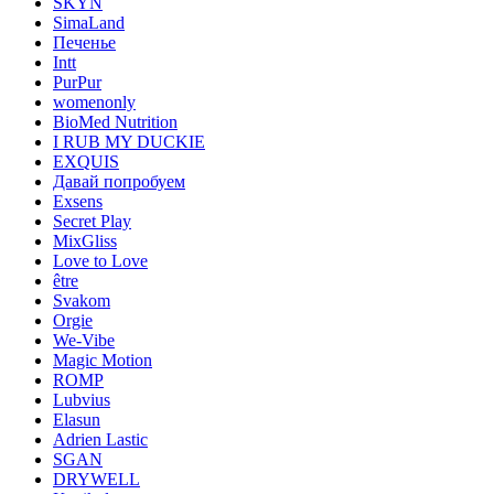
SKYN
SimaLand
Печенье
Intt
PurPur
womenonly
BioMed Nutrition
I RUB MY DUCKIE
EXQUIS
Давай попробуем
Exsens
Secret Play
MixGliss
Love to Love
être
Svakom
Orgie
We-Vibe
Magic Motion
ROMP
Lubvius
Elasun
Adrien Lastic
SGAN
DRYWELL