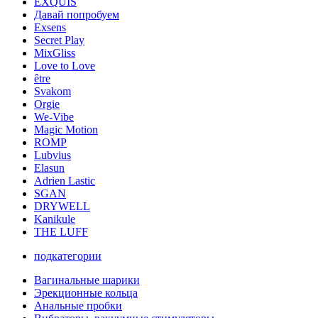
EXQUIS
Давай попробуем
Exsens
Secret Play
MixGliss
Love to Love
être
Svakom
Orgie
We-Vibe
Magic Motion
ROMP
Lubvius
Elasun
Adrien Lastic
SGAN
DRYWELL
Kanikule
THE LUFF
подкатегории
Вагинальные шарики
Эрекционные кольца
Анальные пробки