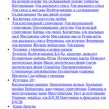
На водной основе
На силиконовой основе
Гибриды
Натуральные
Для анального секса
Для орального секса
Для секса и массажа
Возбуждающие и согревающие
Охлаждающие
На масляной основе
Косметика для искусства любви
Для клиторальной стимуляции
Для вагинальной
стимуляции
Продлевающие средства
Для мужской
стимуляции
Кремы для двоих
Косметика для оральных
ласк
Массажные свечи
Массажные масла
Релаксанты
для анального секса
Феромоны для мужчин
Феромоны
для женщин
Жидкие вибраторы
Для ванны
Подарки, сувениры и всякое-разное
Леденцы
Возбуждающие БАДы, напитки, шоколад
Подарочные наборы
Игры
Подарочные карты
Шоколад
эротических форм
Мыло эротических форм
Свечи
эротических форм
Открытки
Презервативницы
Сувенирные презервативы
Подарочная упаковка
Магниты
Съедобные сувениры
Игрушки 18+
Вагинальные шарики
Эрекционные кольца
Анальные
пробки
Вибраторы, вакуумные стимуляторы
Тампоны и
менструальные чаши
Мастурбаторы
Уход за игрушками
Ударные девайсы для БДСМ
Наручники и фиксация для
БДСМ
Наши бренды