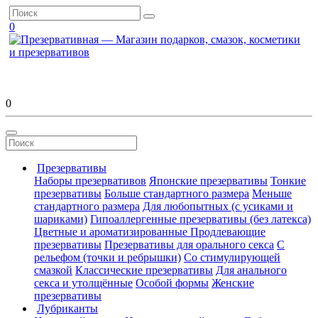
0
0
Презервативы
Наборы презервативов
Японские презервативы
Тонкие
презервативы
Больше стандартного размера
Меньше
стандартного размера
Для любопытных (с усиками и
шариками)
Гипоаллергенные презервативы (без латекса)
Цветные и ароматизированные
Продлевающие
презервативы
Презервативы для орального секса
С
рельефом (точки и ребрышки)
Со стимулирующей
смазкой
Классические презервативы
Для анального
секса и утолщённые
Особой формы
Женские
презервативы
Лубриканты