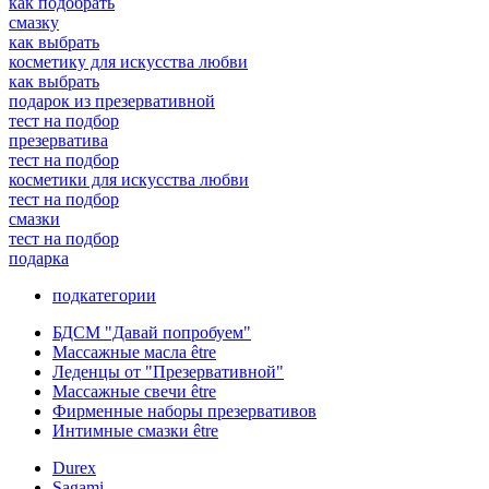
как подобрать
смазку
как выбрать
косметику для искусства любви
как выбрать
подарок из презервативной
тест на подбор
презерватива
тест на подбор
косметики для искусства любви
тест на подбор
смазки
тест на подбор
подарка
подкатегории
БДСМ "Давай попробуем"
Массажные масла être
Леденцы от "Презервативной"
Массажные свечи être
Фирменные наборы презервативов
Интимные смазки être
Durex
Sagami