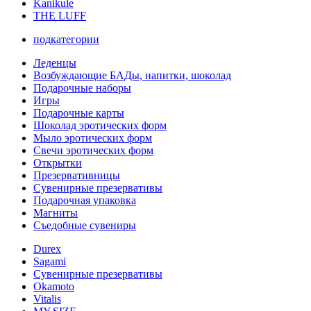
Kanikule
THE LUFF
подкатегории
Леденцы
Возбуждающие БАДы, напитки, шоколад
Подарочные наборы
Игры
Подарочные карты
Шоколад эротических форм
Мыло эротических форм
Свечи эротических форм
Открытки
Презервативницы
Сувенирные презервативы
Подарочная упаковка
Магниты
Съедобные сувениры
Durex
Sagami
Сувенирные презервативы
Okamoto
Vitalis