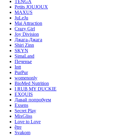
TENGA
Petits JOUJOUX
MAXUS
JuLeJu
Mai Attraction
Crazy Girl
Joy Division
Джага-Джага
Shiri Zinn
SKYN
SimaLand
Печенье
Intt
PurPur
womenonly
BioMed Nutrition
I RUB MY DUCKIE
EXQUIS
Давай попробуем
Exsens
Secret Play
MixGliss
Love to Love
être
Svakom