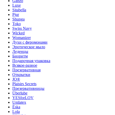
Ganzo
Luxe
Sitabella
Pjur
Shunga
Toko
Swiss Navy
Wicked
Womanizer
Духи с феромонами
Эротическое мыло
Леденцы
Биоритм
Подарочная упаковка
Всякое-разное
Презервативная
Открытки
JO®
Plaisirs Secrets
Презервативницы
Überlube
YESforLOV
Unilatex
Ёska
Lola