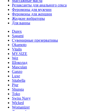
Массажные масла
Релаксанты для анального секса
Феромоны для мужчин
Феромоны для женщин
Жидкие вибраторы
Для ванны
Durex
Sagami
Сувенирные презервативы
Okamoto
Vitalis
MY.SIZE
Wet
Шоколад
Masculan
Ganzo
Luxe
Sitabella
Pjur
Shunga
Toko
Swiss Navy
Wicked
Womanizer