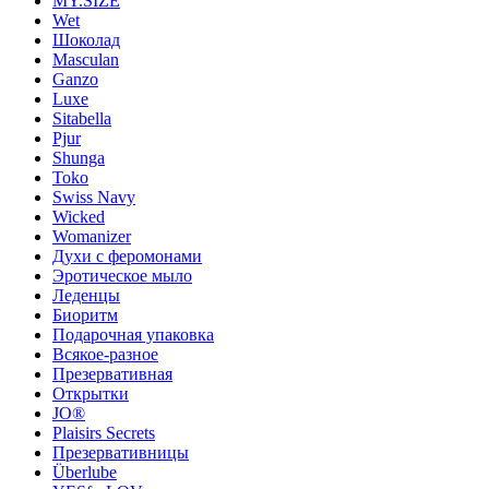
MY.SIZE
Wet
Шоколад
Masculan
Ganzo
Luxe
Sitabella
Pjur
Shunga
Toko
Swiss Navy
Wicked
Womanizer
Духи с феромонами
Эротическое мыло
Леденцы
Биоритм
Подарочная упаковка
Всякое-разное
Презервативная
Открытки
JO®
Plaisirs Secrets
Презервативницы
Überlube