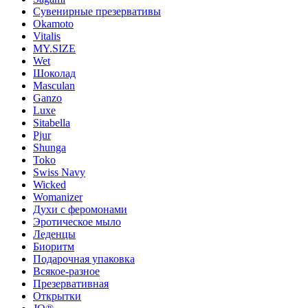
Сувенирные презервативы
Okamoto
Vitalis
MY.SIZE
Wet
Шоколад
Masculan
Ganzo
Luxe
Sitabella
Pjur
Shunga
Toko
Swiss Navy
Wicked
Womanizer
Духи с феромонами
Эротическое мыло
Леденцы
Биоритм
Подарочная упаковка
Всякое-разное
Презервативная
Открытки