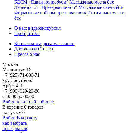
БДСМ "Давай попробуем"
Массажные масла être
Леденцы от "Презервативной"
Массажные свечи être
Фирменные наборы презервативов
Интимные смазки
être
О нас: видеоэкскурсия
Пройди тест
Контакты и адреса магазинов
Доставка и Оплата
Пресса о нас
Москва
Мясницкая 16
+7 (925) 71-886-71
круглосуточно
Арбат 4с1
+7 (906) 020-20-80
с 10:00 до 00:00
Войти в личный кабинет
В корзине
0
товаров
на сумму
0
Войти
В корзину
как выбрать
презерватив