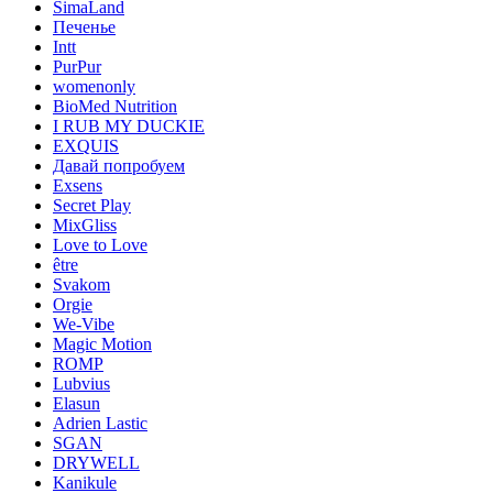
SimaLand
Печенье
Intt
PurPur
womenonly
BioMed Nutrition
I RUB MY DUCKIE
EXQUIS
Давай попробуем
Exsens
Secret Play
MixGliss
Love to Love
être
Svakom
Orgie
We-Vibe
Magic Motion
ROMP
Lubvius
Elasun
Adrien Lastic
SGAN
DRYWELL
Kanikule