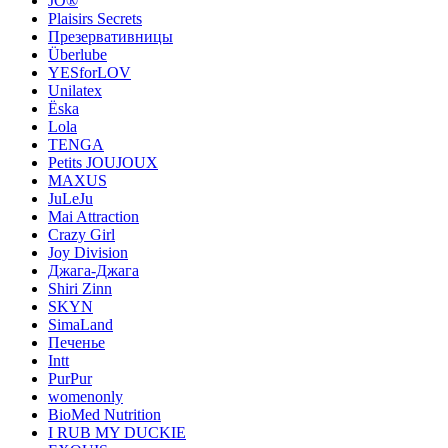
JO®
Plaisirs Secrets
Презервативницы
Überlube
YESforLOV
Unilatex
Ёska
Lola
TENGA
Petits JOUJOUX
MAXUS
JuLeJu
Mai Attraction
Crazy Girl
Joy Division
Джага-Джага
Shiri Zinn
SKYN
SimaLand
Печенье
Intt
PurPur
womenonly
BioMed Nutrition
I RUB MY DUCKIE