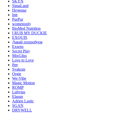
SKYN
SimaLand
Печенье
Intt
PurPur
womenonly
BioMed Nutrition
I RUB MY DUCKIE
EXQUIS
Давай попробуем
Exsens
Secret Play
MixGliss
Love to Love
être
Svakom
Orgie
We-Vibe
Magic Motion
ROMP
Lubvius
Elasun
Adrien Lastic
SGAN
DRYWELL