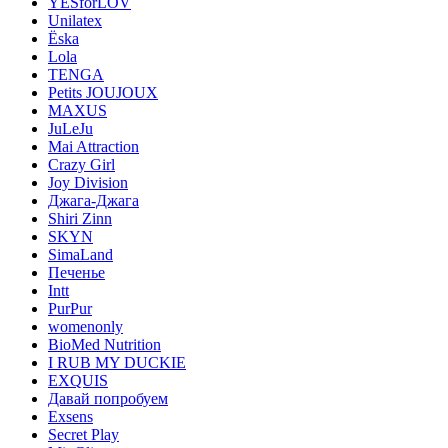
YESforLOV
Unilatex
Ёska
Lola
TENGA
Petits JOUJOUX
MAXUS
JuLeJu
Mai Attraction
Crazy Girl
Joy Division
Джага-Джага
Shiri Zinn
SKYN
SimaLand
Печенье
Intt
PurPur
womenonly
BioMed Nutrition
I RUB MY DUCKIE
EXQUIS
Давай попробуем
Exsens
Secret Play