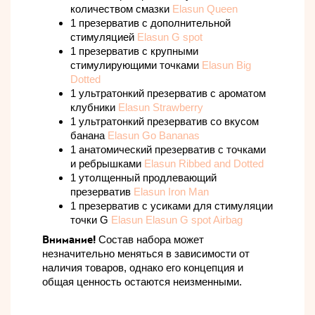
количеством смазки
Elasun Queen
1 презерватив с дополнительной
стимуляцией
Elasun G spot
1 презерватив с крупными
стимулирующими точками
Elasun Big
Dotted
1 ультратонкий презерватив с ароматом
клубники
Elasun Strawberry
1 ультратонкий презерватив со вкусом
банана
Elasun Go Bananas
1 анатомический презерватив с точками
и ребрышками
Elasun Ribbed and Dotted
1 утолщенный продлевающий
презерватив
Elasun Iron Man
1 презерватив с усиками для стимуляции
точки G
Elasun Elasun G spot Airbag
Внимание!
Состав набора может
незначительно меняться в зависимости от
наличия товаров, однако его концепция
и
общая ценность остаются неизменными
.