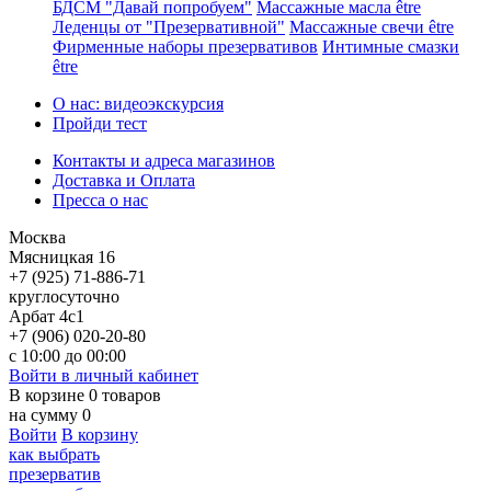
БДСМ "Давай попробуем"
Массажные масла être
Леденцы от "Презервативной"
Массажные свечи être
Фирменные наборы презервативов
Интимные смазки
être
О нас: видеоэкскурсия
Пройди тест
Контакты и адреса магазинов
Доставка и Оплата
Пресса о нас
Москва
Мясницкая 16
+7 (925) 71-886-71
круглосуточно
Арбат 4с1
+7 (906) 020-20-80
с 10:00 до 00:00
Войти в личный кабинет
В корзине
0
товаров
на сумму
0
Войти
В корзину
как выбрать
презерватив