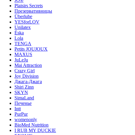
JO®
Plaisirs Secrets
Презервативницы
Überlube
YESforLOV
Unilatex
Ёska
Lola
TENGA
Petits JOUJOUX
MAXUS
JuLeJu
Mai Attraction
Crazy Girl
Joy Division
Джага-Джага
Shiri Zinn
SKYN
SimaLand
Печенье
Intt
PurPur
womenonly
BioMed Nutrition
I RUB MY DUCKIE