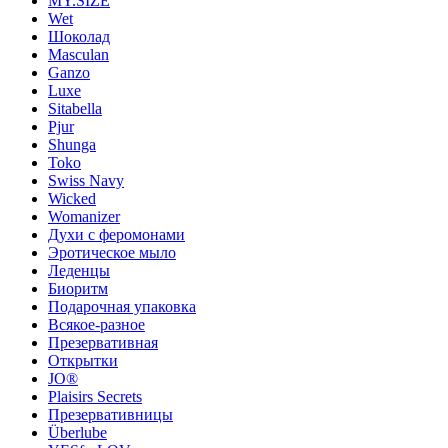
MY.SIZE
Wet
Шоколад
Masculan
Ganzo
Luxe
Sitabella
Pjur
Shunga
Toko
Swiss Navy
Wicked
Womanizer
Духи с феромонами
Эротическое мыло
Леденцы
Биоритм
Подарочная упаковка
Всякое-разное
Презервативная
Открытки
JO®
Plaisirs Secrets
Презервативницы
Überlube