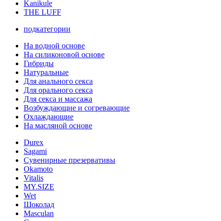
Kanikule
THE LUFF
подкатегории
На водной основе
На силиконовой основе
Гибриды
Натуральные
Для анального секса
Для орального секса
Для секса и массажа
Возбуждающие и согревающие
Охлаждающие
На масляной основе
Durex
Sagami
Сувенирные презервативы
Okamoto
Vitalis
MY.SIZE
Wet
Шоколад
Masculan