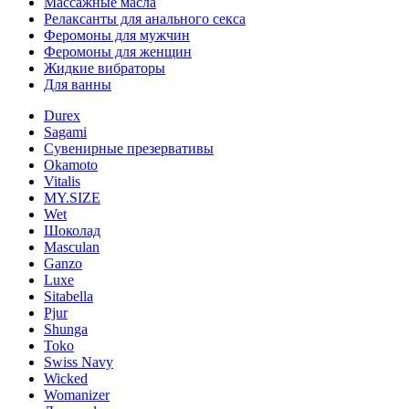
Массажные масла
Релаксанты для анального секса
Феромоны для мужчин
Феромоны для женщин
Жидкие вибраторы
Для ванны
Durex
Sagami
Сувенирные презервативы
Okamoto
Vitalis
MY.SIZE
Wet
Шоколад
Masculan
Ganzo
Luxe
Sitabella
Pjur
Shunga
Toko
Swiss Navy
Wicked
Womanizer