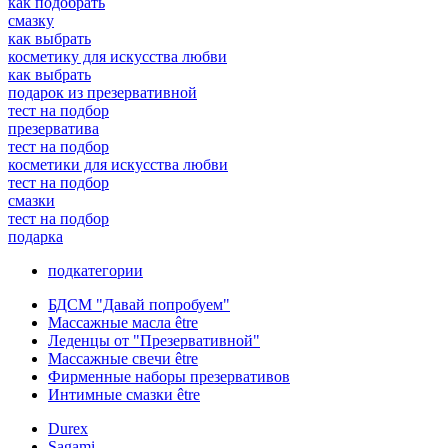
как подобрать
смазку
как выбрать
косметику для искусства любви
как выбрать
подарок из презервативной
тест на подбор
презерватива
тест на подбор
косметики для искусства любви
тест на подбор
смазки
тест на подбор
подарка
подкатегории
БДСМ "Давай попробуем"
Массажные масла être
Леденцы от "Презервативной"
Массажные свечи être
Фирменные наборы презервативов
Интимные смазки être
Durex
Sagami