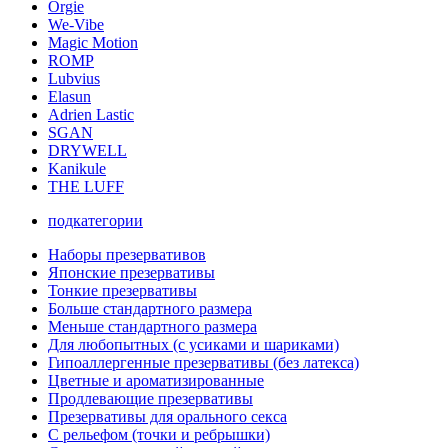
Orgie
We-Vibe
Magic Motion
ROMP
Lubvius
Elasun
Adrien Lastic
SGAN
DRYWELL
Kanikule
THE LUFF
подкатегории
Наборы презервативов
Японские презервативы
Тонкие презервативы
Больше стандартного размера
Меньше стандартного размера
Для любопытных (с усиками и шариками)
Гипоаллергенные презервативы (без латекса)
Цветные и ароматизированные
Продлевающие презервативы
Презервативы для орального секса
С рельефом (точки и ребрышки)