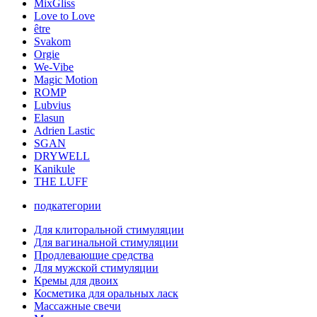
MixGliss
Love to Love
être
Svakom
Orgie
We-Vibe
Magic Motion
ROMP
Lubvius
Elasun
Adrien Lastic
SGAN
DRYWELL
Kanikule
THE LUFF
подкатегории
Для клиторальной стимуляции
Для вагинальной стимуляции
Продлевающие средства
Для мужской стимуляции
Кремы для двоих
Косметика для оральных ласк
Массажные свечи