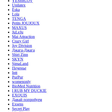
YESforLOV
Unilatex
Ёska
Lola
TENGA
Petits JOUJOUX
MAXUS
JuLeJu
Mai Attraction
Crazy Girl
Joy Division
Джага-Джага
Shiri Zinn
SKYN
SimaLand
Печенье
Intt
PurPur
womenonly
BioMed Nutrition
I RUB MY DUCKIE
EXQUIS
Давай попробуем
Exsens
Secret Play