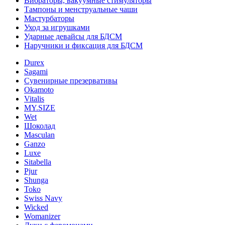
Вибраторы, вакуумные стимуляторы
Тампоны и менструальные чаши
Мастурбаторы
Уход за игрушками
Ударные девайсы для БДСМ
Наручники и фиксация для БДСМ
Durex
Sagami
Сувенирные презервативы
Okamoto
Vitalis
MY.SIZE
Wet
Шоколад
Masculan
Ganzo
Luxe
Sitabella
Pjur
Shunga
Toko
Swiss Navy
Wicked
Womanizer