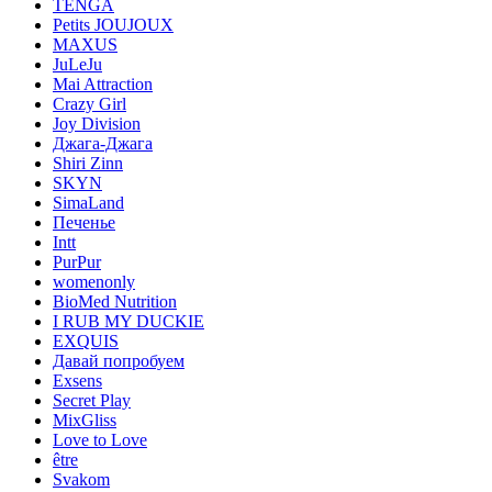
TENGA
Petits JOUJOUX
MAXUS
JuLeJu
Mai Attraction
Crazy Girl
Joy Division
Джага-Джага
Shiri Zinn
SKYN
SimaLand
Печенье
Intt
PurPur
womenonly
BioMed Nutrition
I RUB MY DUCKIE
EXQUIS
Давай попробуем
Exsens
Secret Play
MixGliss
Love to Love
être
Svakom