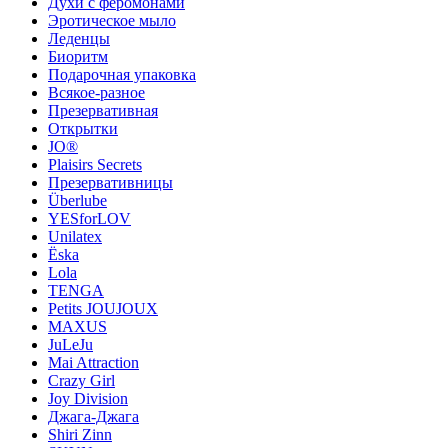
Духи с феромонами
Эротическое мыло
Леденцы
Биоритм
Подарочная упаковка
Всякое-разное
Презервативная
Открытки
JO®
Plaisirs Secrets
Презервативницы
Überlube
YESforLOV
Unilatex
Ёska
Lola
TENGA
Petits JOUJOUX
MAXUS
JuLeJu
Mai Attraction
Crazy Girl
Joy Division
Джага-Джага
Shiri Zinn