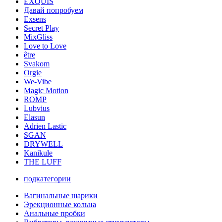
EXQUIS
Давай попробуем
Exsens
Secret Play
MixGliss
Love to Love
être
Svakom
Orgie
We-Vibe
Magic Motion
ROMP
Lubvius
Elasun
Adrien Lastic
SGAN
DRYWELL
Kanikule
THE LUFF
подкатегории
Вагинальные шарики
Эрекционные кольца
Анальные пробки