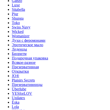
Ganzo
Luxe
Sitabella
Pjur
Shunga
Toko
Swiss Navy
Wicked
Womanizer
Духи с феромонами
Эротическое мыло
Леденцы
Биоритм
Подарочная упаковка
Всякое-разное
Презервативная
Открытки
JO®
Plaisirs Secrets
Презервативницы
Überlube
YESforLOV
Unilatex
Ёska
Lola