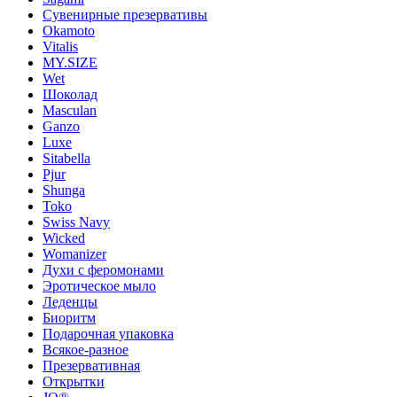
Сувенирные презервативы
Okamoto
Vitalis
MY.SIZE
Wet
Шоколад
Masculan
Ganzo
Luxe
Sitabella
Pjur
Shunga
Toko
Swiss Navy
Wicked
Womanizer
Духи с феромонами
Эротическое мыло
Леденцы
Биоритм
Подарочная упаковка
Всякое-разное
Презервативная
Открытки