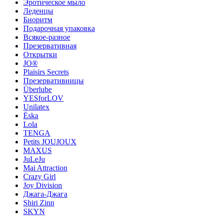
Эротическое мыло
Леденцы
Биоритм
Подарочная упаковка
Всякое-разное
Презервативная
Открытки
JO®
Plaisirs Secrets
Презервативницы
Überlube
YESforLOV
Unilatex
Ёska
Lola
TENGA
Petits JOUJOUX
MAXUS
JuLeJu
Mai Attraction
Crazy Girl
Joy Division
Джага-Джага
Shiri Zinn
SKYN