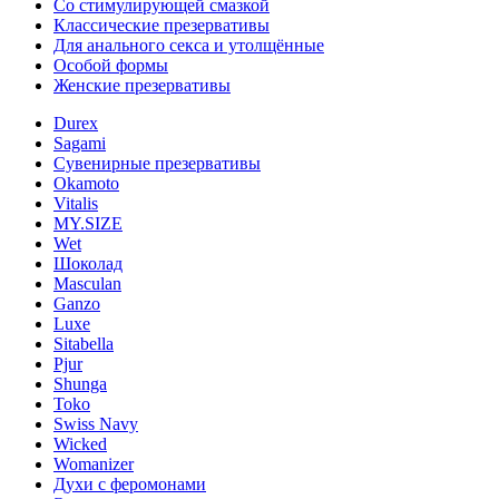
Со стимулирующей смазкой
Классические презервативы
Для анального секса и утолщённые
Особой формы
Женские презервативы
Durex
Sagami
Сувенирные презервативы
Okamoto
Vitalis
MY.SIZE
Wet
Шоколад
Masculan
Ganzo
Luxe
Sitabella
Pjur
Shunga
Toko
Swiss Navy
Wicked
Womanizer
Духи с феромонами