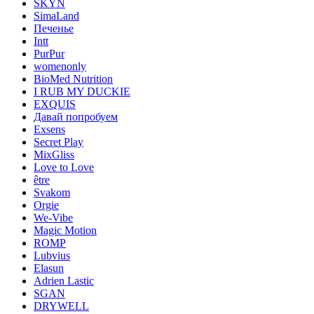
SKYN
SimaLand
Печенье
Intt
PurPur
womenonly
BioMed Nutrition
I RUB MY DUCKIE
EXQUIS
Давай попробуем
Exsens
Secret Play
MixGliss
Love to Love
être
Svakom
Orgie
We-Vibe
Magic Motion
ROMP
Lubvius
Elasun
Adrien Lastic
SGAN
DRYWELL