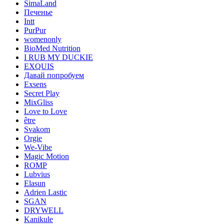
SimaLand
Печенье
Intt
PurPur
womenonly
BioMed Nutrition
I RUB MY DUCKIE
EXQUIS
Давай попробуем
Exsens
Secret Play
MixGliss
Love to Love
être
Svakom
Orgie
We-Vibe
Magic Motion
ROMP
Lubvius
Elasun
Adrien Lastic
SGAN
DRYWELL
Kanikule