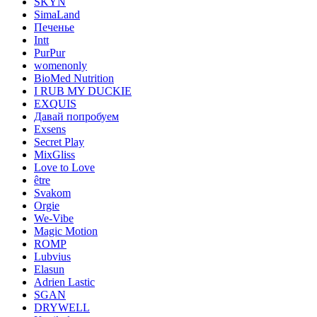
SKYN
SimaLand
Печенье
Intt
PurPur
womenonly
BioMed Nutrition
I RUB MY DUCKIE
EXQUIS
Давай попробуем
Exsens
Secret Play
MixGliss
Love to Love
être
Svakom
Orgie
We-Vibe
Magic Motion
ROMP
Lubvius
Elasun
Adrien Lastic
SGAN
DRYWELL