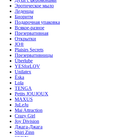
Духи с феромонами
Эротическое мыло
Леденцы
Биоритм
Подарочная упаковка
Всякое-разное
Презервативная
Открытки
JO®
Plaisirs Secrets
Презервативницы
Überlube
YESforLOV
Unilatex
Ёska
Lola
TENGA
Petits JOUJOUX
MAXUS
JuLeJu
Mai Attraction
Crazy Girl
Joy Division
Джага-Джага
Shiri Zinn