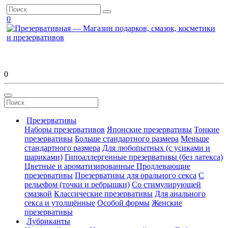
0
0
Презервативы
Наборы презервативов
Японские презервативы
Тонкие
презервативы
Больше стандартного размера
Меньше
стандартного размера
Для любопытных (с усиками и
шариками)
Гипоаллергенные презервативы (без латекса)
Цветные и ароматизированные
Продлевающие
презервативы
Презервативы для орального секса
С
рельефом (точки и ребрышки)
Со стимулирующей
смазкой
Классические презервативы
Для анального
секса и утолщённые
Особой формы
Женские
презервативы
Лубриканты