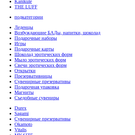
Kanikule
THE LUFF
подкатегории
Леденцы
Возбуждающие БАДы, напитки, шоколад
Подарочные наборы
Игры
Подарочные карты
Шоколад эротических форм
Мыло эротических форм
Свечи эротических форм
Открытки
Презервативницы
Сувенирные презервативы
Подарочная упаковка
Магниты
Съедобные сувениры
Durex
Sagami
Сувенирные презервативы
Okamoto
Vitalis