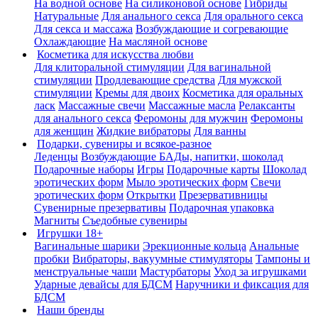
На водной основе
На силиконовой основе
Гибриды
Натуральные
Для анального секса
Для орального секса
Для секса и массажа
Возбуждающие и согревающие
Охлаждающие
На масляной основе
Косметика для искусства любви
Для клиторальной стимуляции
Для вагинальной
стимуляции
Продлевающие средства
Для мужской
стимуляции
Кремы для двоих
Косметика для оральных
ласк
Массажные свечи
Массажные масла
Релаксанты
для анального секса
Феромоны для мужчин
Феромоны
для женщин
Жидкие вибраторы
Для ванны
Подарки, сувениры и всякое-разное
Леденцы
Возбуждающие БАДы, напитки, шоколад
Подарочные наборы
Игры
Подарочные карты
Шоколад
эротических форм
Мыло эротических форм
Свечи
эротических форм
Открытки
Презервативницы
Сувенирные презервативы
Подарочная упаковка
Магниты
Съедобные сувениры
Игрушки 18+
Вагинальные шарики
Эрекционные кольца
Анальные
пробки
Вибраторы, вакуумные стимуляторы
Тампоны и
менструальные чаши
Мастурбаторы
Уход за игрушками
Ударные девайсы для БДСМ
Наручники и фиксация для
БДСМ
Наши бренды