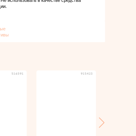
!
Не использовать в качестве средства
ии.
516591
915423