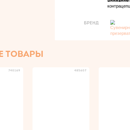
Внимание
контрацепц
БРЕНД
Е ТОВАРЫ
740169
485607