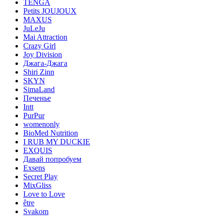
TENGA
Petits JOUJOUX
MAXUS
JuLeJu
Mai Attraction
Crazy Girl
Joy Division
Джага-Джага
Shiri Zinn
SKYN
SimaLand
Печенье
Intt
PurPur
womenonly
BioMed Nutrition
I RUB MY DUCKIE
EXQUIS
Давай попробуем
Exsens
Secret Play
MixGliss
Love to Love
être
Svakom