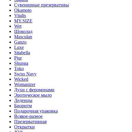
Сувенирные презервативы
Okamoto
Vitalis
MY.SIZE
Wet
Шоколад
Masculan
Ganzo
Luxe
Sitabella
Pjur
Shunga
Toko
Swiss Navy
Wicked
Womanizer
Духи с феромонами
Эротическое мыло
Леденцы
Биоритм
Подарочная упаковка
Всякое-разное
Презервативная
Открытки