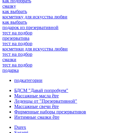
как подобрать
смазку
как выбрать
косметику для искусства любви
как выбрать
подарок из презервативной
тест на подбор
презерватива
тест на подбор
косметики для искусства любви
тест на подбор
смазки
тест на подбор
подарка
подкатегории
БДСМ "Давай попробуем"
Массажные масла être
Леденцы от "Презервативной"
Массажные свечи être
Фирменные наборы презервативов
Интимные смазки être
Durex
Sagami