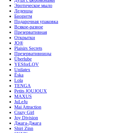
Духи с феромонами
Эротическое мыло
Леденцы
Биоритм
Подарочная упаковка
Всякое-разное
Презервативная
Открытки
JO®
Plaisirs Secrets
Презервативницы
Überlube
YESforLOV
Unilatex
Ёska
Lola
TENGA
Petits JOUJOUX
MAXUS
JuLeJu
Mai Attraction
Crazy Girl
Joy Division
Джага-Джага
Shiri Zinn