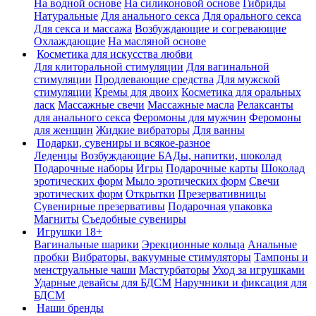
На водной основе
На силиконовой основе
Гибриды
Натуральные
Для анального секса
Для орального секса
Для секса и массажа
Возбуждающие и согревающие
Охлаждающие
На масляной основе
Косметика для искусства любви
Для клиторальной стимуляции
Для вагинальной
стимуляции
Продлевающие средства
Для мужской
стимуляции
Кремы для двоих
Косметика для оральных
ласк
Массажные свечи
Массажные масла
Релаксанты
для анального секса
Феромоны для мужчин
Феромоны
для женщин
Жидкие вибраторы
Для ванны
Подарки, сувениры и всякое-разное
Леденцы
Возбуждающие БАДы, напитки, шоколад
Подарочные наборы
Игры
Подарочные карты
Шоколад
эротических форм
Мыло эротических форм
Свечи
эротических форм
Открытки
Презервативницы
Сувенирные презервативы
Подарочная упаковка
Магниты
Съедобные сувениры
Игрушки 18+
Вагинальные шарики
Эрекционные кольца
Анальные
пробки
Вибраторы, вакуумные стимуляторы
Тампоны и
менструальные чаши
Мастурбаторы
Уход за игрушками
Ударные девайсы для БДСМ
Наручники и фиксация для
БДСМ
Наши бренды