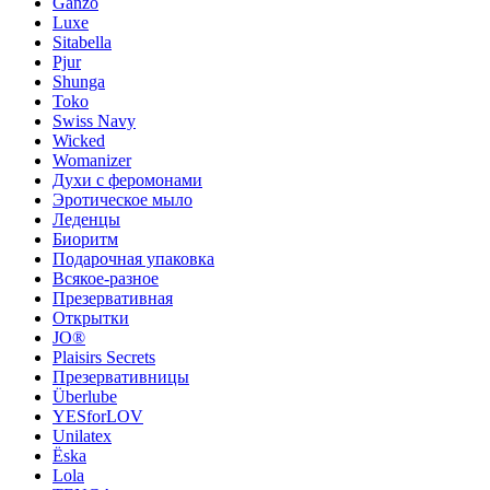
Ganzo
Luxe
Sitabella
Pjur
Shunga
Toko
Swiss Navy
Wicked
Womanizer
Духи с феромонами
Эротическое мыло
Леденцы
Биоритм
Подарочная упаковка
Всякое-разное
Презервативная
Открытки
JO®
Plaisirs Secrets
Презервативницы
Überlube
YESforLOV
Unilatex
Ёska
Lola