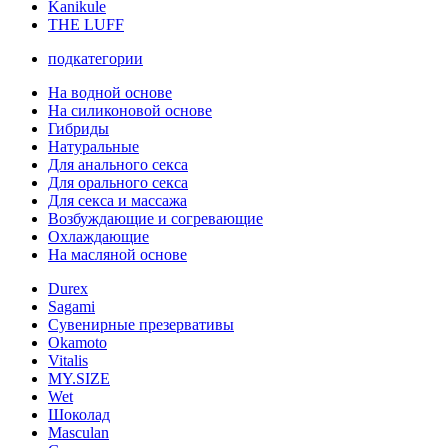
Kanikule
THE LUFF
подкатегории
На водной основе
На силиконовой основе
Гибриды
Натуральные
Для анального секса
Для орального секса
Для секса и массажа
Возбуждающие и согревающие
Охлаждающие
На масляной основе
Durex
Sagami
Сувенирные презервативы
Okamoto
Vitalis
MY.SIZE
Wet
Шоколад
Masculan