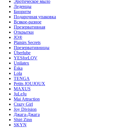
Эротическое мыло
Леденцы
Биоритм
Подарочная упаковка
Всякое-разное
Презервативная
Открытки
JO®
Plaisirs Secrets
Презервативницы
Überlube
YESforLOV
Unilatex
Ёska
Lola
TENGA
Petits JOUJOUX
MAXUS
JuLeJu
Mai Attraction
Crazy Girl
Joy Division
Джага-Джага
Shiri Zinn
SKYN