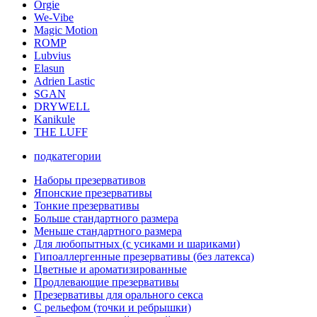
Orgie
We-Vibe
Magic Motion
ROMP
Lubvius
Elasun
Adrien Lastic
SGAN
DRYWELL
Kanikule
THE LUFF
подкатегории
Наборы презервативов
Японские презервативы
Тонкие презервативы
Больше стандартного размера
Меньше стандартного размера
Для любопытных (с усиками и шариками)
Гипоаллергенные презервативы (без латекса)
Цветные и ароматизированные
Продлевающие презервативы
Презервативы для орального секса
С рельефом (точки и ребрышки)