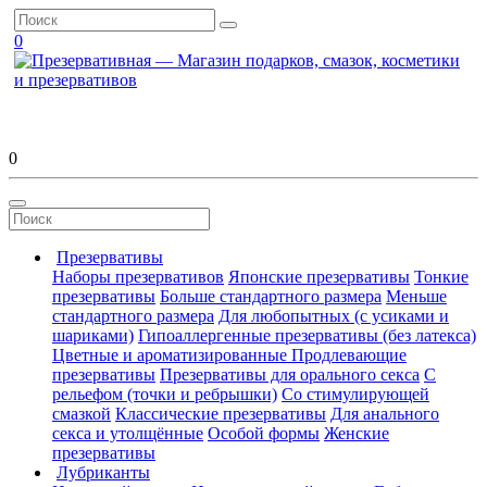
0
0
Презервативы
Наборы презервативов
Японские презервативы
Тонкие
презервативы
Больше стандартного размера
Меньше
стандартного размера
Для любопытных (с усиками и
шариками)
Гипоаллергенные презервативы (без латекса)
Цветные и ароматизированные
Продлевающие
презервативы
Презервативы для орального секса
С
рельефом (точки и ребрышки)
Со стимулирующей
смазкой
Классические презервативы
Для анального
секса и утолщённые
Особой формы
Женские
презервативы
Лубриканты