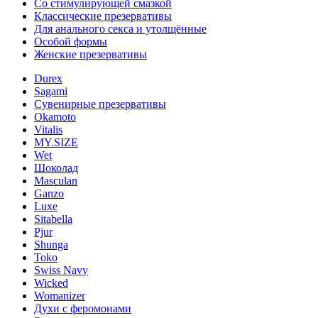
Со стимулирующей смазкой
Классические презервативы
Для анального секса и утолщённые
Особой формы
Женские презервативы
Durex
Sagami
Сувенирные презервативы
Okamoto
Vitalis
MY.SIZE
Wet
Шоколад
Masculan
Ganzo
Luxe
Sitabella
Pjur
Shunga
Toko
Swiss Navy
Wicked
Womanizer
Духи с феромонами