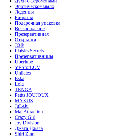
Духи с феромонами
Эротическое мыло
Леденцы
Биоритм
Подарочная упаковка
Всякое-разное
Презервативная
Открытки
JO®
Plaisirs Secrets
Презервативницы
Überlube
YESforLOV
Unilatex
Ёska
Lola
TENGA
Petits JOUJOUX
MAXUS
JuLeJu
Mai Attraction
Crazy Girl
Joy Division
Джага-Джага
Shiri Zinn