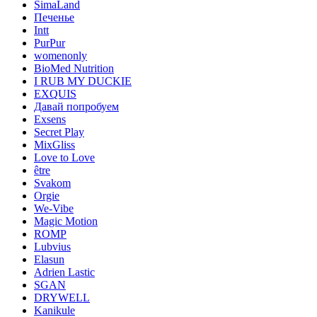
SimaLand
Печенье
Intt
PurPur
womenonly
BioMed Nutrition
I RUB MY DUCKIE
EXQUIS
Давай попробуем
Exsens
Secret Play
MixGliss
Love to Love
être
Svakom
Orgie
We-Vibe
Magic Motion
ROMP
Lubvius
Elasun
Adrien Lastic
SGAN
DRYWELL
Kanikule