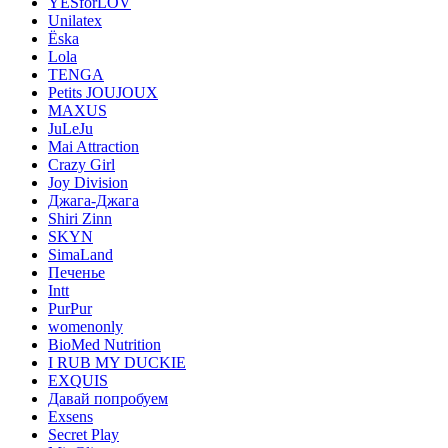
YESforLOV
Unilatex
Ёska
Lola
TENGA
Petits JOUJOUX
MAXUS
JuLeJu
Mai Attraction
Crazy Girl
Joy Division
Джага-Джага
Shiri Zinn
SKYN
SimaLand
Печенье
Intt
PurPur
womenonly
BioMed Nutrition
I RUB MY DUCKIE
EXQUIS
Давай попробуем
Exsens
Secret Play