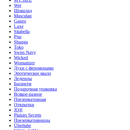
MY.SIZE
Wet
Шоколад
Masculan
Ganzo
Luxe
Sitabella
Pjur
Shunga
Toko
Swiss Navy
Wicked
Womanizer
Духи с феромонами
Эротическое мыло
Леденцы
Биоритм
Подарочная упаковка
Всякое-разное
Презервативная
Открытки
JO®
Plaisirs Secrets
Презервативницы
Überlube