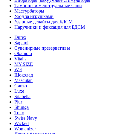
Вибраторы, вакуумные стимуляторы
Тампоны и менструальные чаши
Мастурбаторы
Уход за игрушками
Ударные девайсы для БДСМ
Наручники и фиксация для БДСМ
Durex
Sagami
Сувенирные презервативы
Okamoto
Vitalis
MY.SIZE
Wet
Шоколад
Masculan
Ganzo
Luxe
Sitabella
Pjur
Shunga
Toko
Swiss Navy
Wicked
Womanizer