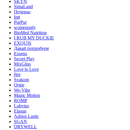
SKYN
SimaLand
Печенье
Intt
PurPur
womenonly
BioMed Nutrition
I RUB MY DUCKIE
EXQUIS
Давай попробуем
Exsens
Secret Play
MixGliss
Love to Love
être
Svakom
Orgie
We-Vibe
Magic Motion
ROMP
Lubvius
Elasun
Adrien Lastic
SGAN
DRYWELL