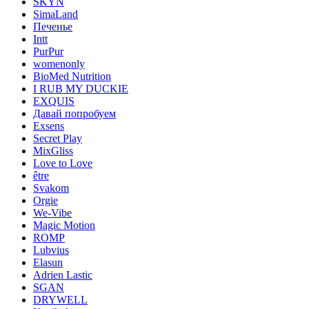
SKYN
SimaLand
Печенье
Intt
PurPur
womenonly
BioMed Nutrition
I RUB MY DUCKIE
EXQUIS
Давай попробуем
Exsens
Secret Play
MixGliss
Love to Love
être
Svakom
Orgie
We-Vibe
Magic Motion
ROMP
Lubvius
Elasun
Adrien Lastic
SGAN
DRYWELL