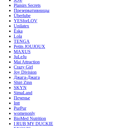
JO®
Plaisirs Secrets
Презервативницы
Überlube
YESforLOV
Unilatex
Ёska
Lola
TENGA
Petits JOUJOUX
MAXUS
JuLeJu
Mai Attraction
Crazy Girl
Joy Division
Джага-Джага
Shiri Zinn
SKYN
SimaLand
Печенье
Intt
PurPur
womenonly
BioMed Nutrition
I RUB MY DUCKIE