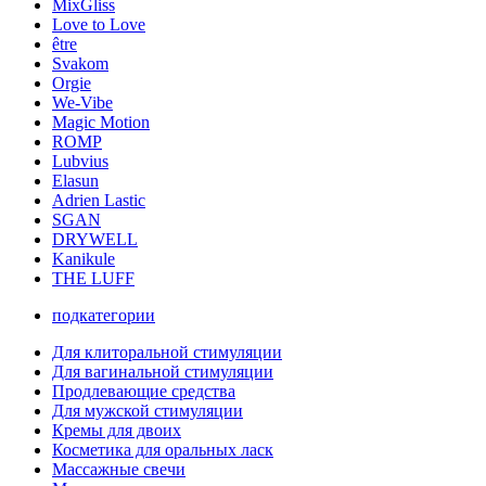
MixGliss
Love to Love
être
Svakom
Orgie
We-Vibe
Magic Motion
ROMP
Lubvius
Elasun
Adrien Lastic
SGAN
DRYWELL
Kanikule
THE LUFF
подкатегории
Для клиторальной стимуляции
Для вагинальной стимуляции
Продлевающие средства
Для мужской стимуляции
Кремы для двоих
Косметика для оральных ласк
Массажные свечи