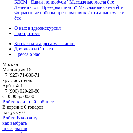
БДСМ "Давай попробуем"
Массажные масла être
Леденцы от "Презервативной"
Массажные свечи être
Фирменные наборы презервативов
Интимные смазки
être
О нас: видеоэкскурсия
Пройди тест
Контакты и адреса магазинов
Доставка и Оплата
Пресса о нас
Москва
Мясницкая 16
+7 (925) 71-886-71
круглосуточно
Арбат 4с1
+7 (906) 020-20-80
с 10:00 до 00:00
Войти в личный кабинет
В корзине
0
товаров
на сумму
0
Войти
В корзину
как выбрать
презерватив