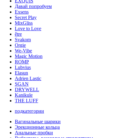
EXQUIS
Давай попробуем
Exsens
Secret Play
MixGliss
Love to Love
être
Svakom
Orgie
We-Vibe
Magic Motion
ROMP
Lubvius
Elasun
Adrien Lastic
SGAN
DRYWELL
Kanikule
THE LUFF
подкатегории
Вагинальные шарики
Эрекционные кольца
Анальные пробки