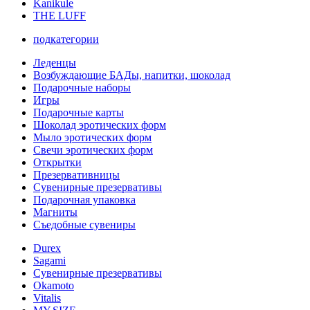
Kanikule
THE LUFF
подкатегории
Леденцы
Возбуждающие БАДы, напитки, шоколад
Подарочные наборы
Игры
Подарочные карты
Шоколад эротических форм
Мыло эротических форм
Свечи эротических форм
Открытки
Презервативницы
Сувенирные презервативы
Подарочная упаковка
Магниты
Съедобные сувениры
Durex
Sagami
Сувенирные презервативы
Okamoto
Vitalis