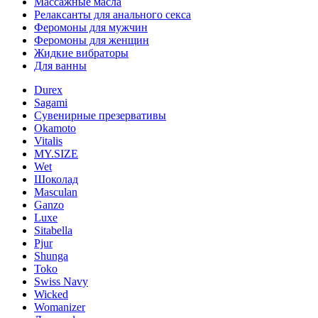
Массажные масла
Релаксанты для анального секса
Феромоны для мужчин
Феромоны для женщин
Жидкие вибраторы
Для ванны
Durex
Sagami
Сувенирные презервативы
Okamoto
Vitalis
MY.SIZE
Wet
Шоколад
Masculan
Ganzo
Luxe
Sitabella
Pjur
Shunga
Toko
Swiss Navy
Wicked
Womanizer