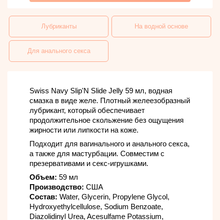
Лубриканты
На водной основе
Для анального секса
Swiss Navy Slip'N Slide Jelly 59 мл, водная
смазка в виде желе. Плотный желеезобразный
лубрикант, который обеспечивает
продолжительное скольжение без ощущения
жирности или липкости на коже.
Подходит для вагинального и анального секса,
а также для мастурбации. Совместим с
презервативами и секс-игрушками.
Объем:
59 мл
Производство:
США
Состав:
Water, Glycerin, Propylene Glycol,
Hydroxyethylcellulose, Sodium Benzoate,
Diazolidinyl Urea, Acesulfame Potassium,