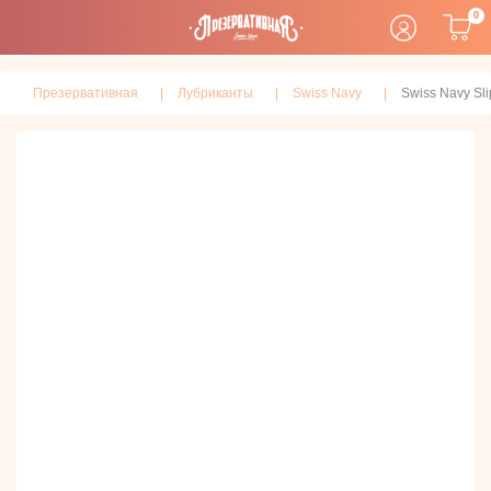
0
Презервативная
Лубриканты
Swiss Navy
Swiss Navy Sli