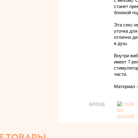
с мехом). 
станет пр
близкой по
Эта секс-и
уточка для
отлично де
в душ.
Внутри виб
имеет 7 ре
стимулято
части.
Материал -
БРЕНД
Е ТОВАРЫ