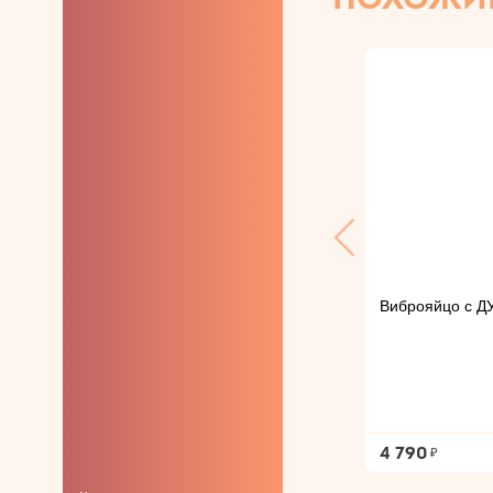
Для анального
секса и утолщённые
Особой формы
Женские
презервативы
Виброяйцо с ДУ
4 790