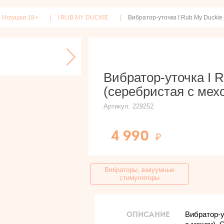
Игрушки 18+
I RUB MY DUCKIE
Вибратор-уточка I Rub My Duckie 
Вибратор-уточка I R
(серебристая с мех
Артикул:
229252
4 990
Вибраторы, вакуумные
стимуляторы
ОПИСАНИЕ
Вибратор-у