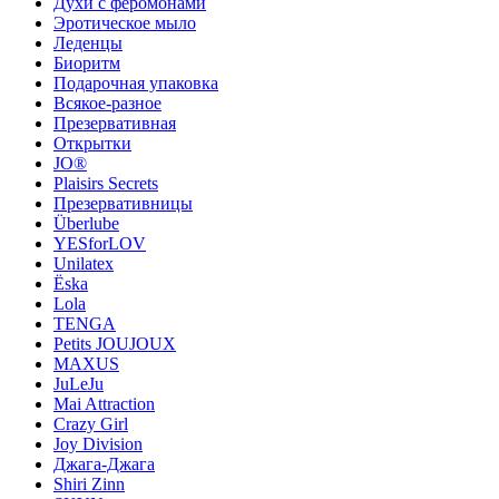
Духи с феромонами
Эротическое мыло
Леденцы
Биоритм
Подарочная упаковка
Всякое-разное
Презервативная
Открытки
JO®
Plaisirs Secrets
Презервативницы
Überlube
YESforLOV
Unilatex
Ёska
Lola
TENGA
Petits JOUJOUX
MAXUS
JuLeJu
Mai Attraction
Crazy Girl
Joy Division
Джага-Джага
Shiri Zinn