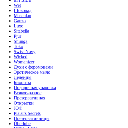
MY.SIZE
Wet
Шоколад
Masculan
Ganzo
Luxe
Sitabella
Pjur
Shunga
Toko
Swiss Navy
Wicked
Womanizer
Духи с феромонами
Эротическое мыло
Леденцы
Биоритм
Подарочная упаковка
Всякое-разное
Презервативная
Открытки
JO®
Plaisirs Secrets
Презервативницы
Überlube