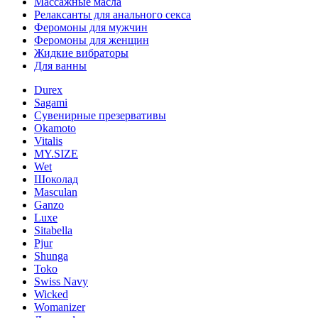
Массажные масла
Релаксанты для анального секса
Феромоны для мужчин
Феромоны для женщин
Жидкие вибраторы
Для ванны
Durex
Sagami
Сувенирные презервативы
Okamoto
Vitalis
MY.SIZE
Wet
Шоколад
Masculan
Ganzo
Luxe
Sitabella
Pjur
Shunga
Toko
Swiss Navy
Wicked
Womanizer