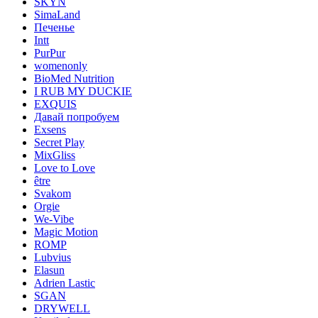
SKYN
SimaLand
Печенье
Intt
PurPur
womenonly
BioMed Nutrition
I RUB MY DUCKIE
EXQUIS
Давай попробуем
Exsens
Secret Play
MixGliss
Love to Love
être
Svakom
Orgie
We-Vibe
Magic Motion
ROMP
Lubvius
Elasun
Adrien Lastic
SGAN
DRYWELL