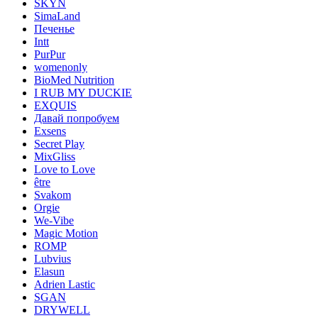
SKYN
SimaLand
Печенье
Intt
PurPur
womenonly
BioMed Nutrition
I RUB MY DUCKIE
EXQUIS
Давай попробуем
Exsens
Secret Play
MixGliss
Love to Love
être
Svakom
Orgie
We-Vibe
Magic Motion
ROMP
Lubvius
Elasun
Adrien Lastic
SGAN
DRYWELL