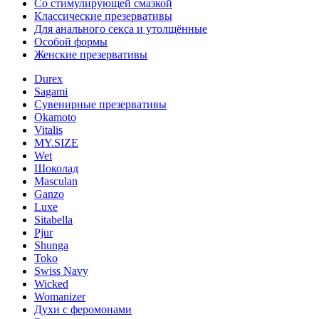
Со стимулирующей смазкой
Классические презервативы
Для анального секса и утолщённые
Особой формы
Женские презервативы
Durex
Sagami
Сувенирные презервативы
Okamoto
Vitalis
MY.SIZE
Wet
Шоколад
Masculan
Ganzo
Luxe
Sitabella
Pjur
Shunga
Toko
Swiss Navy
Wicked
Womanizer
Духи с феромонами