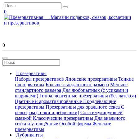
0
0
Презервативы
Наборы презервативов
Японские презервативы
Тонкие
презервативы
Больше стандартного размера
Меньше
стандартного размера
Для любопытных (с усиками и
шариками)
Гипоаллергенные презервативы (без латекса)
Цветные и ароматизированные
Продлевающие
презервативы
Презервативы для орального секса
С
рельефом (точки и ребрышки)
Со стимулирующей
смазкой
Классические презервативы
Для анального
секса и утолщённые
Особой формы
Женские
презервативы
Лубриканты