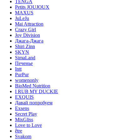
TENGA
Petits JOUJOUX
MAXUS
JuLeJu
Mai Attraction
Crazy Girl
Joy Division
Джага-Джага
Shiri Zinn
SKYN
SimaLand
Печенье
Intt
PurPur
womenonly
BioMed Nutrition
I RUB MY DUCKIE
EXQUIS
Давай попробуем
Exsens
Secret Play
MixGliss
Love to Love
être
Svakom