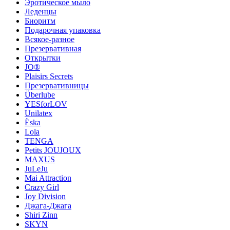
Эротическое мыло
Леденцы
Биоритм
Подарочная упаковка
Всякое-разное
Презервативная
Открытки
JO®
Plaisirs Secrets
Презервативницы
Überlube
YESforLOV
Unilatex
Ёska
Lola
TENGA
Petits JOUJOUX
MAXUS
JuLeJu
Mai Attraction
Crazy Girl
Joy Division
Джага-Джага
Shiri Zinn
SKYN