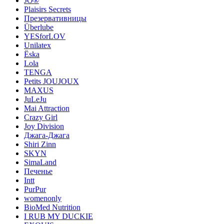
JO®
Plaisirs Secrets
Презервативницы
Überlube
YESforLOV
Unilatex
Ёska
Lola
TENGA
Petits JOUJOUX
MAXUS
JuLeJu
Mai Attraction
Crazy Girl
Joy Division
Джага-Джага
Shiri Zinn
SKYN
SimaLand
Печенье
Intt
PurPur
womenonly
BioMed Nutrition
I RUB MY DUCKIE