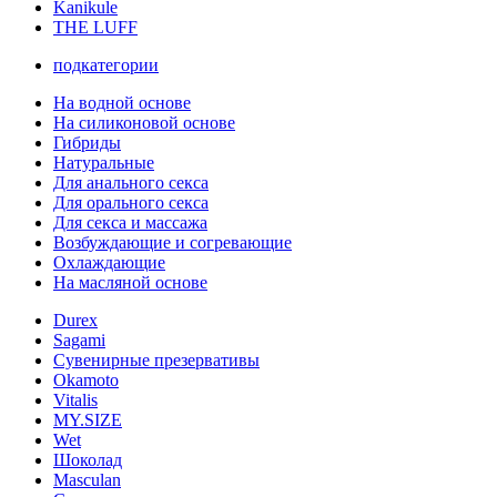
Kanikule
THE LUFF
подкатегории
На водной основе
На силиконовой основе
Гибриды
Натуральные
Для анального секса
Для орального секса
Для секса и массажа
Возбуждающие и согревающие
Охлаждающие
На масляной основе
Durex
Sagami
Сувенирные презервативы
Okamoto
Vitalis
MY.SIZE
Wet
Шоколад
Masculan