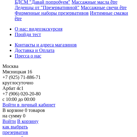
БДСМ "Давай попробуем"
Массажные масла être
Леденцы от "Презервативной"
Массажные свечи être
Фирменные наборы презервативов
Интимные смазки
être
О нас: видеоэкскурсия
Пройди тест
Контакты и адреса магазинов
Доставка и Оплата
Пресса о нас
Москва
Мясницкая 16
+7 (925) 71-886-71
круглосуточно
Арбат 4с1
+7 (906) 020-20-80
с 10:00 до 00:00
Войти в личный кабинет
В корзине
0
товаров
на сумму
0
Войти
В корзину
как выбрать
презерватив