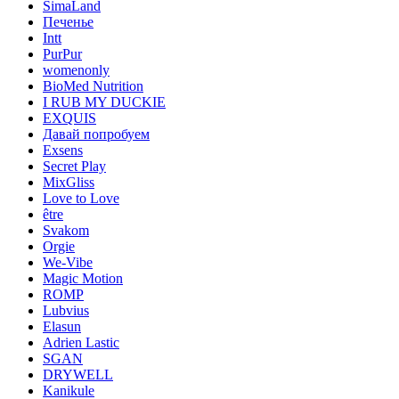
SimaLand
Печенье
Intt
PurPur
womenonly
BioMed Nutrition
I RUB MY DUCKIE
EXQUIS
Давай попробуем
Exsens
Secret Play
MixGliss
Love to Love
être
Svakom
Orgie
We-Vibe
Magic Motion
ROMP
Lubvius
Elasun
Adrien Lastic
SGAN
DRYWELL
Kanikule