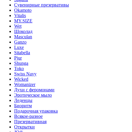
Сувенирные презервативы
Okamoto
Vitalis
MY.SIZE
Wet
Шоколад
Masculan
Ganzo
Luxe
Sitabella
Pjur
Shunga
Toko
Swiss Navy
Wicked
Womanizer
Духи с феромонами
Эротическое мыло
Леденцы
Биоритм
Подарочная упаковка
Всякое-разное
Презервативная
Открытки