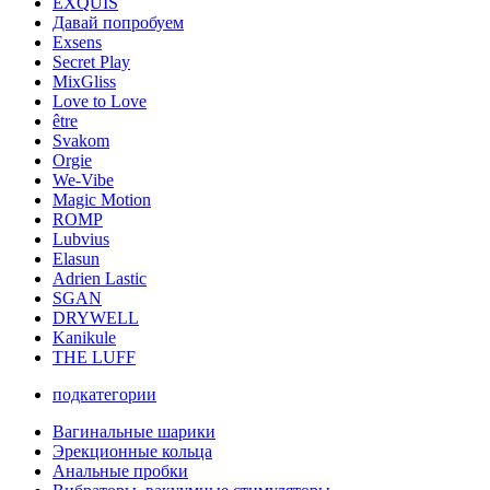
EXQUIS
Давай попробуем
Exsens
Secret Play
MixGliss
Love to Love
être
Svakom
Orgie
We-Vibe
Magic Motion
ROMP
Lubvius
Elasun
Adrien Lastic
SGAN
DRYWELL
Kanikule
THE LUFF
подкатегории
Вагинальные шарики
Эрекционные кольца
Анальные пробки