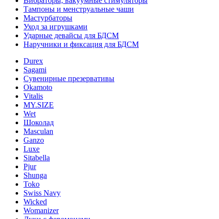
Вибраторы, вакуумные стимуляторы
Тампоны и менструальные чаши
Мастурбаторы
Уход за игрушками
Ударные девайсы для БДСМ
Наручники и фиксация для БДСМ
Durex
Sagami
Сувенирные презервативы
Okamoto
Vitalis
MY.SIZE
Wet
Шоколад
Masculan
Ganzo
Luxe
Sitabella
Pjur
Shunga
Toko
Swiss Navy
Wicked
Womanizer