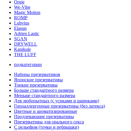
Orgie
We-Vibe
Magic Motion
ROMP
Lubvius
Elasun
Adrien Lastic
SGAN
DRYWELL
Kanikule
THE LUFF
подкатегории
Наборы презервативов
Японские презервативы
Тонкие презервативы
Больше стандартного размера
Меньше стандартного размера
Для любопытных (с усиками и шариками)
Гипоаллергенные презервативы (без латекса)
Цветные и ароматизированные
Продлевающие презервативы
Презервативы для орального секса
С рельефом (точки и ребрышки)