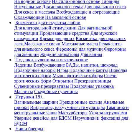
На водной основе
На силиконовой основе
Гибриды
Натуральные
Для анального секса
Для орального секса
Для секса и массажа
Возбуждающие и согревающие
Охлаждающие
На масляной основе
Косметика для искусства любви
Для клиторальной стимуляции
Для вагинальной
стимуляции
Продлевающие средства
Для мужской
стимуляции
Кремы для двоих
Косметика для оральных
ласк
Массажные свечи
Массажные масла
Релаксанты
для анального секса
Феромоны для мужчин
Феромоны
для женщин
Жидкие вибраторы
Для ванны
Подарки, сувениры и всякое-разное
Леденцы
Возбуждающие БАДы, напитки, шоколад
Подарочные наборы
Игры
Подарочные карты
Шоколад
эротических форм
Мыло эротических форм
Свечи
эротических форм
Открытки
Презервативницы
Сувенирные презервативы
Подарочная упаковка
Магниты
Съедобные сувениры
Игрушки 18+
Вагинальные шарики
Эрекционные кольца
Анальные
пробки
Вибраторы, вакуумные стимуляторы
Тампоны и
менструальные чаши
Мастурбаторы
Уход за игрушками
Ударные девайсы для БДСМ
Наручники и фиксация для
БДСМ
Наши бренды