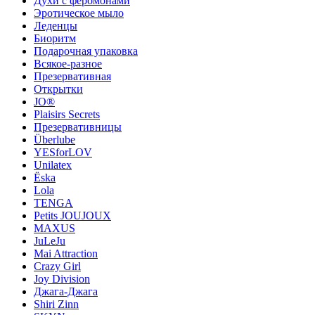
Духи с феромонами
Эротическое мыло
Леденцы
Биоритм
Подарочная упаковка
Всякое-разное
Презервативная
Открытки
JO®
Plaisirs Secrets
Презервативницы
Überlube
YESforLOV
Unilatex
Ёska
Lola
TENGA
Petits JOUJOUX
MAXUS
JuLeJu
Mai Attraction
Crazy Girl
Joy Division
Джага-Джага
Shiri Zinn