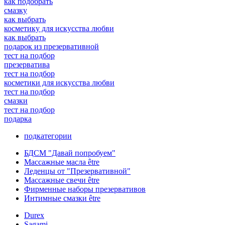
как подобрать
смазку
как выбрать
косметику для искусства любви
как выбрать
подарок из презервативной
тест на подбор
презерватива
тест на подбор
косметики для искусства любви
тест на подбор
смазки
тест на подбор
подарка
подкатегории
БДСМ "Давай попробуем"
Массажные масла être
Леденцы от "Презервативной"
Массажные свечи être
Фирменные наборы презервативов
Интимные смазки être
Durex
Sagami