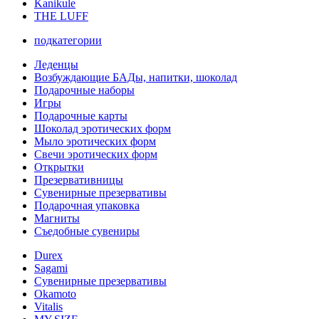
Kanikule
THE LUFF
подкатегории
Леденцы
Возбуждающие БАДы, напитки, шоколад
Подарочные наборы
Игры
Подарочные карты
Шоколад эротических форм
Мыло эротических форм
Свечи эротических форм
Открытки
Презервативницы
Сувенирные презервативы
Подарочная упаковка
Магниты
Съедобные сувениры
Durex
Sagami
Сувенирные презервативы
Okamoto
Vitalis