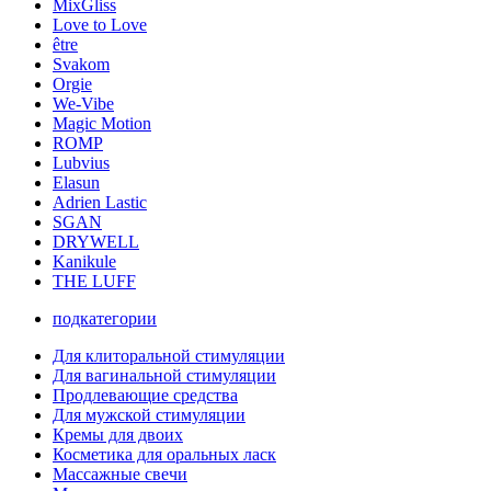
MixGliss
Love to Love
être
Svakom
Orgie
We-Vibe
Magic Motion
ROMP
Lubvius
Elasun
Adrien Lastic
SGAN
DRYWELL
Kanikule
THE LUFF
подкатегории
Для клиторальной стимуляции
Для вагинальной стимуляции
Продлевающие средства
Для мужской стимуляции
Кремы для двоих
Косметика для оральных ласк
Массажные свечи