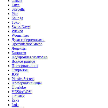
Ganzo
Luxe
Sitabella
Pjur
Shunga
Toko
Swiss Navy
Wicked
Womanizer
Духи с феромонами
Эротическое мыло
Леденцы
Биоритм
Подарочная упаковка
Всякое-разное
Презервативная
Открытки
JO®
Plaisirs Secrets
Презервативницы
Überlube
YESforLOV
Unilatex
Ёska
Lola