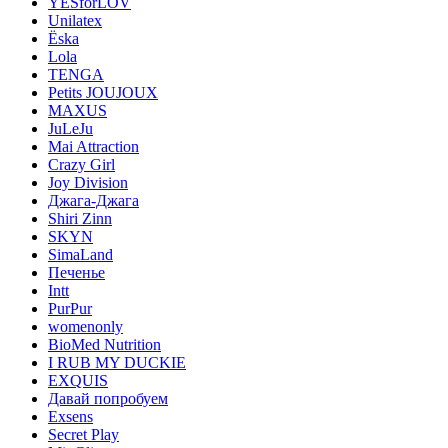
YESforLOV
Unilatex
Ёska
Lola
TENGA
Petits JOUJOUX
MAXUS
JuLeJu
Mai Attraction
Crazy Girl
Joy Division
Джага-Джага
Shiri Zinn
SKYN
SimaLand
Печенье
Intt
PurPur
womenonly
BioMed Nutrition
I RUB MY DUCKIE
EXQUIS
Давай попробуем
Exsens
Secret Play