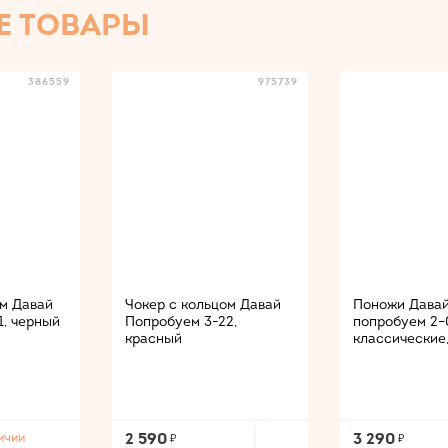
Е ТОВАРЫ
386559
975739
ом Давай
Чокер с кольцом Давай
Поножи Дава
1, черный
Попробуем 3-22,
попробуем 2−
красный
классические
2 590
3 290
ичии