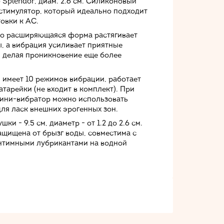
p Splendor, диам. 2.6 см. Силиконовый
стимулятор, который идеально подходит
овки к АС.
о расширяющаяся форма растягивает
, а вибрация усиливает приятные
 делая проникновение еще более
 имеет 10 режимов вибрации, работает
атарейки (не входит в комплект).
При
ини-вибратор можно использовать
для ласк внешних эрогенных зон.
шки - 9.5 см, диаметр - от 1.2 до 2.6 см.
ащищена от брызг воды, совместима с
тимными лубрикантами на водной