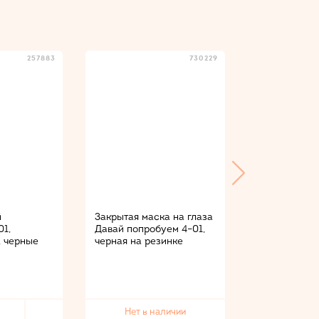
257883
730229
й
Закрытая маска на глаза
Наручники L
01,
Давай попробуем 4−01,
меховые со 
, черные
черная на резинке
черные
Нет в наличии
Нет в 