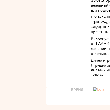
Spice It U
анальный 
для подгот
Постепенн
сфинктеры
ощущения,
приятным.
Вибропуля
от 1 ААА б
желании м
отдельно 
Длина игру
Игрушка з
любыми ин
основе.
БРЕНД