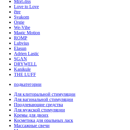
MixGliss
Love to Love
être
Svakom
Orgie
We-Vibe
Magic Motion
ROMP
Lubvius
Elasun
Adrien Lastic
SGAN
DRYWELL
Kanikule
THE LUFF
подкатегории
Для клиторальной стимуляции
Для вагинальной стимуляции
Продлевающие средства
Для мужской стимуляции
Кремы для двоих
Косметика для оральных ласк
Массажные свечи