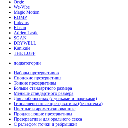
Orgie
We-Vibe
Magic Motion
ROMP
Lubvius
Elasun
Adrien Lastic
SGAN
DRYWELL
Kanikule
THE LUFF
подкатегории
Наборы презервативов
Японские презервативы
Тонкие презервативы
Больше стандартного размера
Меньше стандартного размера
Для любопытных (с усиками и шариками)
Гипоаллергенные презервативы (без латекса)
Цветные и ароматизированные
Продлевающие презервативы
Презервативы для орального секса
С рельефом (точки и ребрышки)