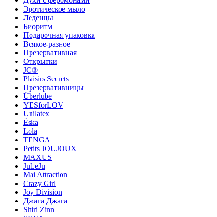
Духи с феромонами
Эротическое мыло
Леденцы
Биоритм
Подарочная упаковка
Всякое-разное
Презервативная
Открытки
JO®
Plaisirs Secrets
Презервативницы
Überlube
YESforLOV
Unilatex
Ёska
Lola
TENGA
Petits JOUJOUX
MAXUS
JuLeJu
Mai Attraction
Crazy Girl
Joy Division
Джага-Джага
Shiri Zinn