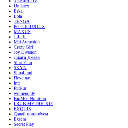
YESforLOV
Unilatex
Ёska
Lola
TENGA
Petits JOUJOUX
MAXUS
JuLeJu
Mai Attraction
Crazy Girl
Joy Division
Джага-Джага
Shiri Zinn
SKYN
SimaLand
Печенье
Intt
PurPur
womenonly
BioMed Nutrition
I RUB MY DUCKIE
EXQUIS
Давай попробуем
Exsens
Secret Play