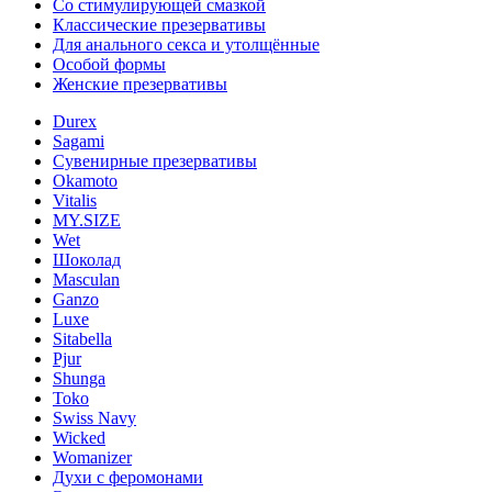
Со стимулирующей смазкой
Классические презервативы
Для анального секса и утолщённые
Особой формы
Женские презервативы
Durex
Sagami
Сувенирные презервативы
Okamoto
Vitalis
MY.SIZE
Wet
Шоколад
Masculan
Ganzo
Luxe
Sitabella
Pjur
Shunga
Toko
Swiss Navy
Wicked
Womanizer
Духи с феромонами