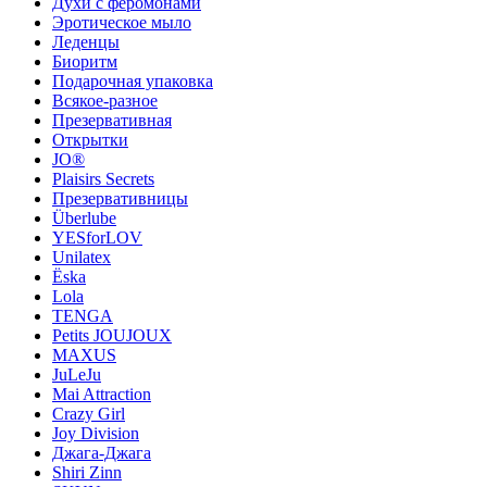
Духи с феромонами
Эротическое мыло
Леденцы
Биоритм
Подарочная упаковка
Всякое-разное
Презервативная
Открытки
JO®
Plaisirs Secrets
Презервативницы
Überlube
YESforLOV
Unilatex
Ёska
Lola
TENGA
Petits JOUJOUX
MAXUS
JuLeJu
Mai Attraction
Crazy Girl
Joy Division
Джага-Джага
Shiri Zinn