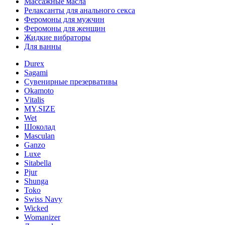
Массажные масла
Релаксанты для анального секса
Феромоны для мужчин
Феромоны для женщин
Жидкие вибраторы
Для ванны
Durex
Sagami
Сувенирные презервативы
Okamoto
Vitalis
MY.SIZE
Wet
Шоколад
Masculan
Ganzo
Luxe
Sitabella
Pjur
Shunga
Toko
Swiss Navy
Wicked
Womanizer