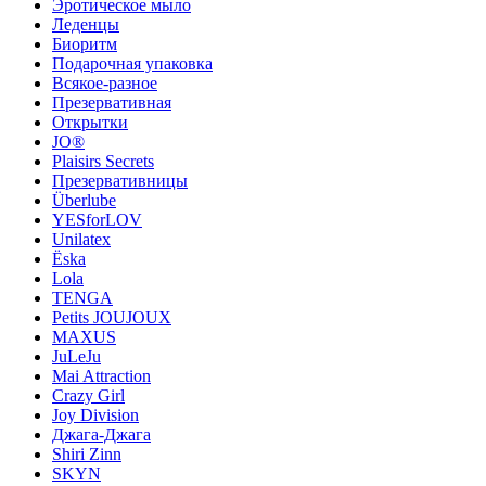
Эротическое мыло
Леденцы
Биоритм
Подарочная упаковка
Всякое-разное
Презервативная
Открытки
JO®
Plaisirs Secrets
Презервативницы
Überlube
YESforLOV
Unilatex
Ёska
Lola
TENGA
Petits JOUJOUX
MAXUS
JuLeJu
Mai Attraction
Crazy Girl
Joy Division
Джага-Джага
Shiri Zinn
SKYN