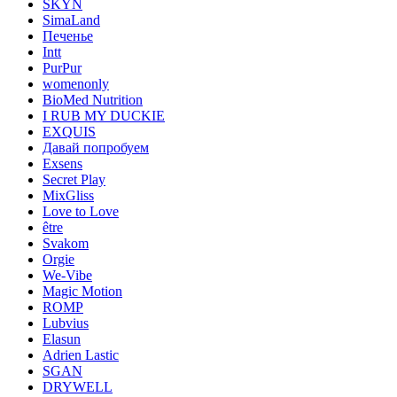
SKYN
SimaLand
Печенье
Intt
PurPur
womenonly
BioMed Nutrition
I RUB MY DUCKIE
EXQUIS
Давай попробуем
Exsens
Secret Play
MixGliss
Love to Love
être
Svakom
Orgie
We-Vibe
Magic Motion
ROMP
Lubvius
Elasun
Adrien Lastic
SGAN
DRYWELL