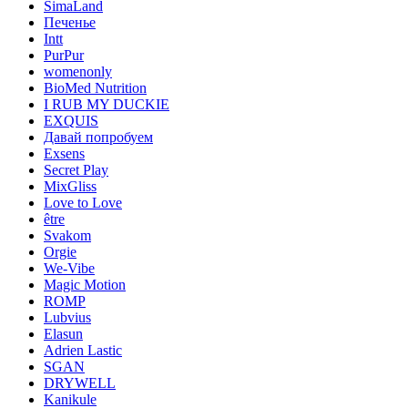
SimaLand
Печенье
Intt
PurPur
womenonly
BioMed Nutrition
I RUB MY DUCKIE
EXQUIS
Давай попробуем
Exsens
Secret Play
MixGliss
Love to Love
être
Svakom
Orgie
We-Vibe
Magic Motion
ROMP
Lubvius
Elasun
Adrien Lastic
SGAN
DRYWELL
Kanikule