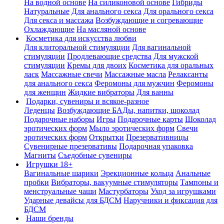
На водной основе
На силиконовой основе
Гибриды
Натуральные
Для анального секса
Для орального секса
Для секса и массажа
Возбуждающие и согревающие
Охлаждающие
На масляной основе
Косметика для искусства любви
Для клиторальной стимуляции
Для вагинальной
стимуляции
Продлевающие средства
Для мужской
стимуляции
Кремы для двоих
Косметика для оральных
ласк
Массажные свечи
Массажные масла
Релаксанты
для анального секса
Феромоны для мужчин
Феромоны
для женщин
Жидкие вибраторы
Для ванны
Подарки, сувениры и всякое-разное
Леденцы
Возбуждающие БАДы, напитки, шоколад
Подарочные наборы
Игры
Подарочные карты
Шоколад
эротических форм
Мыло эротических форм
Свечи
эротических форм
Открытки
Презервативницы
Сувенирные презервативы
Подарочная упаковка
Магниты
Съедобные сувениры
Игрушки 18+
Вагинальные шарики
Эрекционные кольца
Анальные
пробки
Вибраторы, вакуумные стимуляторы
Тампоны и
менструальные чаши
Мастурбаторы
Уход за игрушками
Ударные девайсы для БДСМ
Наручники и фиксация для
БДСМ
Наши бренды