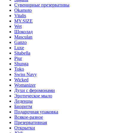
Сувенирные презервативы
Okamoto
Vitalis
MY.SIZE
Wet
Шоколад
Masculan
Ganzo
Luxe
Sitabella
Pjur
Shunga
Toko
Swiss Navy
Wicked
Womanizer
Духи с феромонами
Эротическое мыло
Леденцы
Биоритм
Подарочная упаковка
Всякое-разное
Презервативная
Открытки