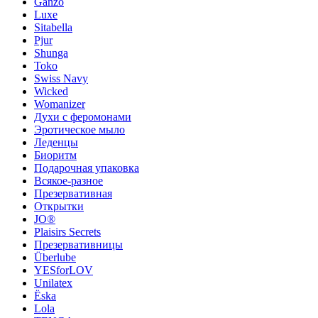
Ganzo
Luxe
Sitabella
Pjur
Shunga
Toko
Swiss Navy
Wicked
Womanizer
Духи с феромонами
Эротическое мыло
Леденцы
Биоритм
Подарочная упаковка
Всякое-разное
Презервативная
Открытки
JO®
Plaisirs Secrets
Презервативницы
Überlube
YESforLOV
Unilatex
Ёska
Lola