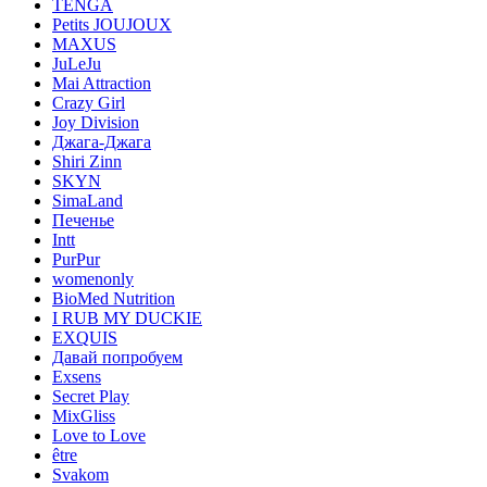
TENGA
Petits JOUJOUX
MAXUS
JuLeJu
Mai Attraction
Crazy Girl
Joy Division
Джага-Джага
Shiri Zinn
SKYN
SimaLand
Печенье
Intt
PurPur
womenonly
BioMed Nutrition
I RUB MY DUCKIE
EXQUIS
Давай попробуем
Exsens
Secret Play
MixGliss
Love to Love
être
Svakom