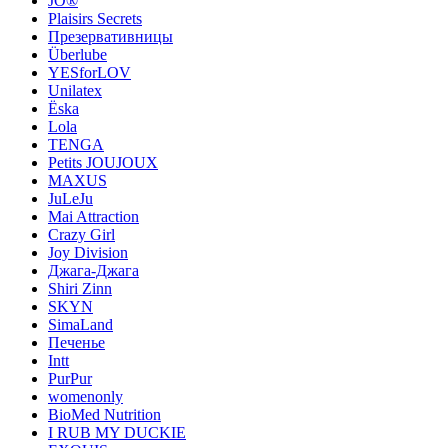
JO®
Plaisirs Secrets
Презервативницы
Überlube
YESforLOV
Unilatex
Ёska
Lola
TENGA
Petits JOUJOUX
MAXUS
JuLeJu
Mai Attraction
Crazy Girl
Joy Division
Джага-Джага
Shiri Zinn
SKYN
SimaLand
Печенье
Intt
PurPur
womenonly
BioMed Nutrition
I RUB MY DUCKIE