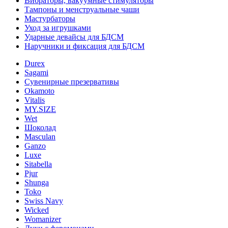
Вибраторы, вакуумные стимуляторы
Тампоны и менструальные чаши
Мастурбаторы
Уход за игрушками
Ударные девайсы для БДСМ
Наручники и фиксация для БДСМ
Durex
Sagami
Сувенирные презервативы
Okamoto
Vitalis
MY.SIZE
Wet
Шоколад
Masculan
Ganzo
Luxe
Sitabella
Pjur
Shunga
Toko
Swiss Navy
Wicked
Womanizer