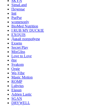
SKYN
SimaLand
Печенье
Intt
PurPur
womenonly
BioMed Nutrition
I RUB MY DUCKIE
EXQUIS
Давай попробуем
Exsens
Secret Play
MixGliss
Love to Love
être
Svakom
Orgie
We-Vibe
Magic Motion
ROMP
Lubvius
Elasun
Adrien Lastic
SGAN
DRYWELL