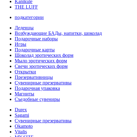
Kanikule
THE LUFF
подкатегории
Леденцы
Возбуждающие БАДы, напитки, шоколад
Подарочные наборы
Игры
Подарочные карты
Шоколад эротических форм
Мыло эротических форм
Свечи эротических форм
Открытки
Презервативницы
Сувенирные презервативы
Подарочная упаковка
Магниты
Съедобные сувениры
Durex
Sagami
Сувенирные презервативы
Okamoto
Vitalis