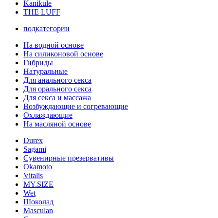
Kanikule
THE LUFF
подкатегории
На водной основе
На силиконовой основе
Гибриды
Натуральные
Для анального секса
Для орального секса
Для секса и массажа
Возбуждающие и согревающие
Охлаждающие
На масляной основе
Durex
Sagami
Сувенирные презервативы
Okamoto
Vitalis
MY.SIZE
Wet
Шоколад
Masculan