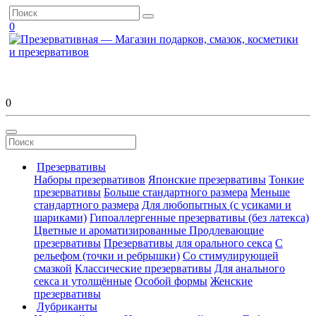
0
0
Презервативы
Наборы презервативов
Японские презервативы
Тонкие
презервативы
Больше стандартного размера
Меньше
стандартного размера
Для любопытных (с усиками и
шариками)
Гипоаллергенные презервативы (без латекса)
Цветные и ароматизированные
Продлевающие
презервативы
Презервативы для орального секса
С
рельефом (точки и ребрышки)
Со стимулирующей
смазкой
Классические презервативы
Для анального
секса и утолщённые
Особой формы
Женские
презервативы
Лубриканты