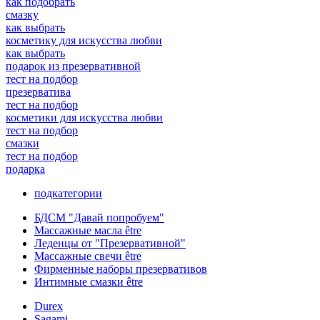
как подобрать
смазку
как выбрать
косметику для искусства любви
как выбрать
подарок из презервативной
тест на подбор
презерватива
тест на подбор
косметики для искусства любви
тест на подбор
смазки
тест на подбор
подарка
подкатегории
БДСМ "Давай попробуем"
Массажные масла être
Леденцы от "Презервативной"
Массажные свечи être
Фирменные наборы презервативов
Интимные смазки être
Durex
Sagami