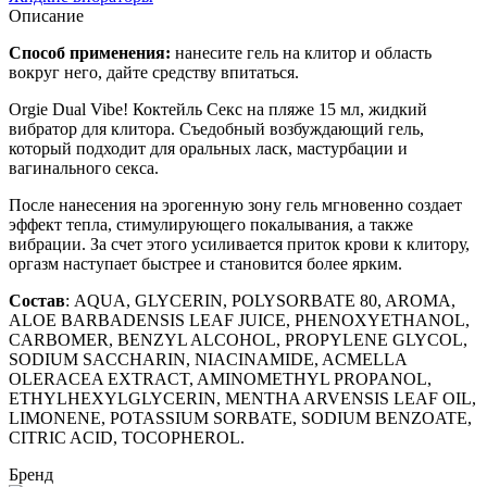
Описание
Способ применения:
нанесите гель на клитор и область
вокруг него, дайте средству впитаться.
Orgie Dual Vibe! Коктейль Секс на пляже 15 мл, жидкий
вибратор для клитора. Съедобный возбуждающий гель,
который подходит для оральных ласк, мастурбации и
вагинального секса.
После нанесения на эрогенную зону гель мгновенно создает
эффект тепла, стимулирующего покалывания, а также
вибрации. За счет этого усиливается приток крови к клитору,
оргазм наступает быстрее и становится более ярким.
Состав
: AQUA, GLYCERIN, POLYSORBATE 80, AROMA,
ALOE BARBADENSIS LEAF JUICE, PHENOXYETHANOL,
CARBOMER, BENZYL ALCOHOL, PROPYLENE GLYCOL,
SODIUM SACCHARIN, NIACINAMIDE, ACMELLA
OLERACEA EXTRACT, AMINOMETHYL PROPANOL,
ETHYLHEXYLGLYCERIN, MENTHA ARVENSIS LEAF OIL,
LIMONENE, POTASSIUM SORBATE, SODIUM BENZOATE,
CITRIC ACID, TOCOPHEROL.
Бренд