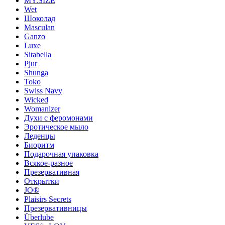
MY.SIZE
Wet
Шоколад
Masculan
Ganzo
Luxe
Sitabella
Pjur
Shunga
Toko
Swiss Navy
Wicked
Womanizer
Духи с феромонами
Эротическое мыло
Леденцы
Биоритм
Подарочная упаковка
Всякое-разное
Презервативная
Открытки
JO®
Plaisirs Secrets
Презервативницы
Überlube