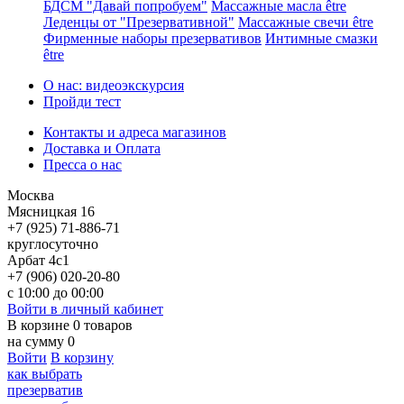
БДСМ "Давай попробуем"
Массажные масла être
Леденцы от "Презервативной"
Массажные свечи être
Фирменные наборы презервативов
Интимные смазки
être
О нас: видеоэкскурсия
Пройди тест
Контакты и адреса магазинов
Доставка и Оплата
Пресса о нас
Москва
Мясницкая 16
+7 (925) 71-886-71
круглосуточно
Арбат 4с1
+7 (906) 020-20-80
с 10:00 до 00:00
Войти в личный кабинет
В корзине
0
товаров
на сумму
0
Войти
В корзину
как выбрать
презерватив