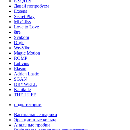
EXQUIS
Давай попробуем
Exsens
Secret Play
MixGliss
Love to Love
être
Svakom
Orgie
We-Vibe
Magic Motion
ROMP
Lubvius
Elasun
Adrien Lastic
SGAN
DRYWELL
Kanikule
THE LUFF
подкатегории
Вагинальные шарики
Эрекционные кольца
Анальные пробки